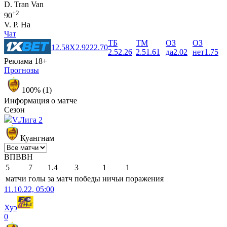
D. Tran Van
+2
90
V. P. Ha
Чат
ТБ
ТМ
ОЗ
ОЗ
1
2.58
X
2.92
2
2.70
2.5
2.26
2.5
1.61
да
2.02
нет
1.75
Реклама 18+
Прогнозы
100% (1)
Информация о матче
Сезон
V.Лига 2
Куангнам
В
П
В
В
Н
5
7
1.4
3
1
1
матчи
голы
за матч
победы
ничьи
поражения
11.10.22, 05:00
Хуэ
0