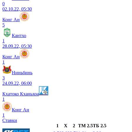
0
02.10.22, 05:30
Конг Ан
5
Кантхо
1
28.09.22, 05:30
Конг Ан
1
Ниньбинь
3
24.09.22, 06:00
Кхатоко Кханьхоа
1
Конг Ан
1
Ставки
1
X
2
ТМ 2.5
ТБ 2.5