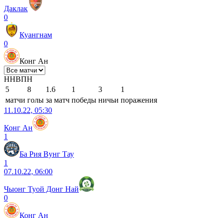
Даклак
0
Куангнам
0
Конг Ан
Н
Н
В
П
Н
5
8
1.6
1
3
1
матчи
голы
за матч
победы
ничьи
поражения
11.10.22, 05:30
Конг Ан
1
Ба Рия Вунг Тау
1
07.10.22, 06:00
Чыонг Туой Донг Най
0
Конг Ан