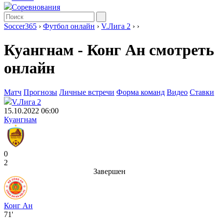
Соревнования
Soccer365
›
Футбол онлайн
›
V.Лига 2
›
›
Куангнам - Конг Ан смотреть
онлайн
Матч
Прогнозы
Личные встречи
Форма команд
Видео
Ставки
V.Лига 2
15.10.2022 06:00
Куангнам
0
2
Завершен
Конг Ан
71'