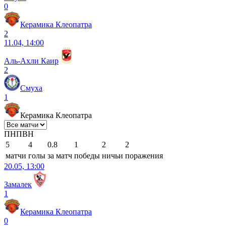
0
Керамика Клеопатра
2
11.04, 14:00
Аль-Ахли Каир
2
Смуха
1
Керамика Клеопатра
П
Н
П
В
Н
5
4
0.8
1
2
2
матчи
голы
за матч
победы
ничьи
поражения
20.05, 13:00
Замалек
1
Керамика Клеопатра
0