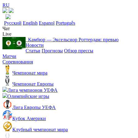
RU
Русский
English
Espanol
Português
Чат
Live
Камбюр — Эксельсиор Роттердам: превью
Новости
Статьи
Прогнозы
Обзор прессы
Матчи
Соревнования
Чемпионат мира
Чемпионат Европы
Лига чемпионов УЕФА
Олимпийские игры
Лига Европы УЕФА
Кубок Америки
Клубный чемпионат мира