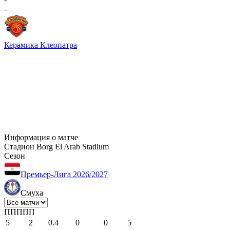
-
Керамика Клеопатра
Информация о матче
Стадион
Borg El Arab Stadium
Сезон
Премьер-Лига 2026/2027
Смуха
П
П
П
П
П
5
2
0.4
0
0
5