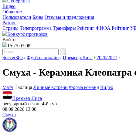
Суперлига
Видео
Общение
Пользователи
Баны
Отзывы и предложения
Разное
Страны
Телепрограмма
Трансферы
Рейтинг ФИФА
Рейтинг У
Конкурс прогнозов
Войти
15:25 07.08
Soccer365
›
Футбол онлайн
›
Премьер-Лига
›
2026/2027
›
Смуха - Керамика Клеопатра 
Матч
Таблица
Личные встречи
Форма команд
Видео
Премьер-Лига
регулярный сезон, 4-й тур
08.09.2026 13:00
Смуха
-