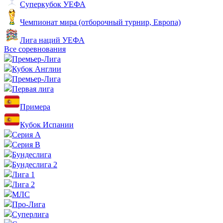
Суперкубок УЕФА
Чемпионат мира (отборочный турнир, Европа)
Лига наций УЕФА
Все соревнования
Премьер-Лига
Кубок Англии
Премьер-Лига
Первая лига
Примера
Кубок Испании
Серия А
Серия B
Бундеслига
Бундеслига 2
Лига 1
Лига 2
МЛС
Про-Лига
Суперлига