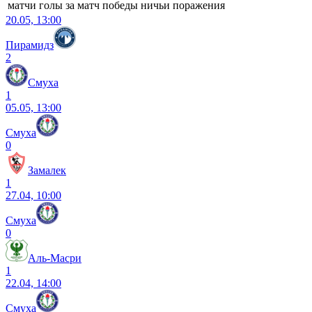
матчи
голы
за матч
победы
ничьи
поражения
20.05, 13:00
Пирамидз
2
Смуха
1
05.05, 13:00
Смуха
0
Замалек
1
27.04, 10:00
Смуха
0
Аль-Масри
1
22.04, 14:00
Смуха