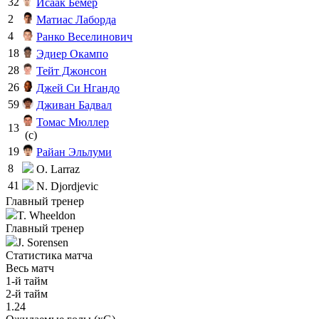
32
Исаак Бёмер
2
Матиас Лаборда
4
Ранко Веселинович
18
Эдиер Окампо
28
Тейт Джонсон
26
Джей Си Нгандо
59
Дживан Бадвал
Томас Мюллер
13
(c)
19
Райан Эльлуми
8
O. Larraz
41
N. Djordjevic
Главный тренер
T. Wheeldon
Главный тренер
J. Sorensen
Статистика матча
Весь матч
1-й тайм
2-й тайм
1.24