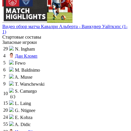
Видео обзор матча Кавалри Альберта - Ванкувер Уайткэпс (1-
1)
Стартовые составы
Запасные игроки
29
N. Ingham
4
Дан Кломп
5
Fewo
6
M. Baldisimo
7
A. Musse
9
T. Warschewski
S. Camargo
10
(c)
15
L. Laing
20
G. Ntignee
24
E. Kobza
55
A. Didic