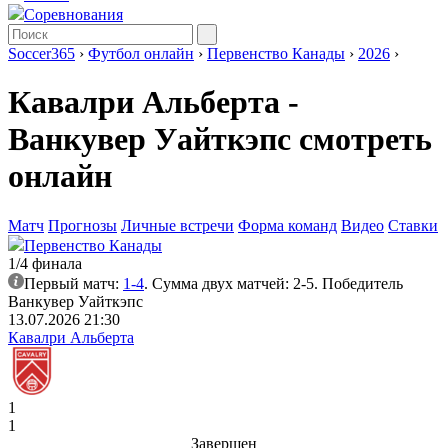
Соревнования
Soccer365
›
Футбол онлайн
›
Первенство Канады
›
2026
›
Кавалри Альберта -
Ванкувер Уайткэпс смотреть
онлайн
Матч
Прогнозы
Личные встречи
Форма команд
Видео
Ставки
Первенство Канады
1/4 финала
Первый матч:
1-4
. Сумма двух матчей: 2-5. Победитель
Ванкувер Уайткэпс
13.07.2026 21:30
Кавалри Альберта
1
1
Завершен