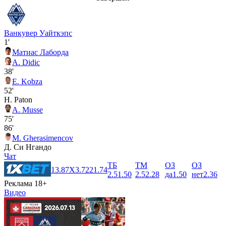
Ванкувер Уайткэпс
1'
Матиас Лаборда
A. Didic
38'
E. Kobza
52'
H. Paton
A. Musse
75'
86'
M. Gherasimencov
Д. Си Нгандо
Чат
ТБ
ТМ
ОЗ
ОЗ
1
3.87
X
3.72
2
1.74
2.5
1.50
2.5
2.28
да
1.50
нет
2.36
Реклама 18+
Видео