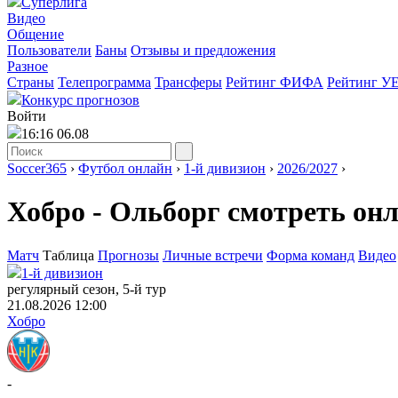
Суперлига
Видео
Общение
Пользователи
Баны
Отзывы и предложения
Разное
Страны
Телепрограмма
Трансферы
Рейтинг ФИФА
Рейтинг У
Конкурс прогнозов
Войти
16:16 06.08
Soccer365
›
Футбол онлайн
›
1-й дивизион
›
2026/2027
›
Хобро - Ольборг смотреть он
Матч
Таблица
Прогнозы
Личные встречи
Форма команд
Видео
1-й дивизион
регулярный сезон, 5-й тур
21.08.2026 12:00
Хобро
-