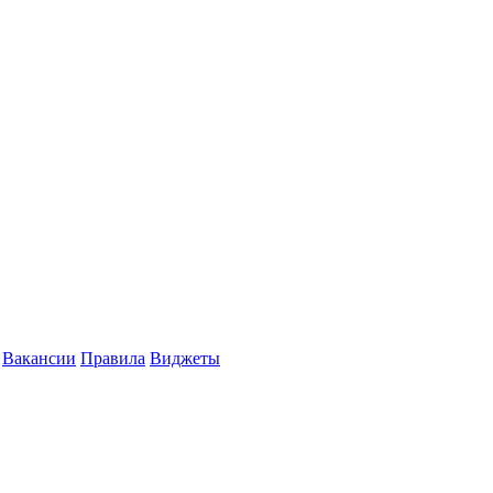
Вакансии
Правила
Виджеты