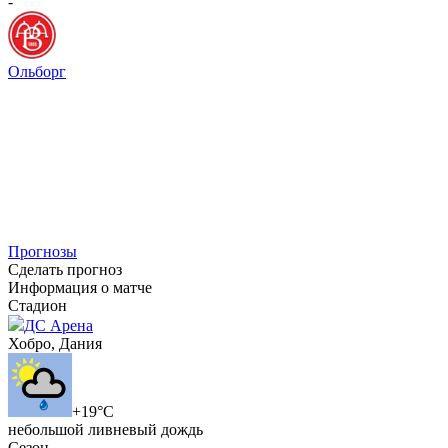
-
Ольборг
Прогнозы
Сделать прогноз
Информация о матче
Стадион
ДС Арена
Хобро, Дания
+19°C
небольшой ливневый дождь
Сезон