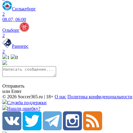
Силькеборг
2
08.07, 06:00
Ольборг
2
Раннерс
2
1
0
Отправить
или Enter
© 2026 Soccer365.ru | 18+
О нас
Политика конфиденциальности
Служба поддержки
Нашли ошибку?