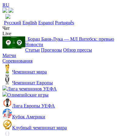
RU
Русский
English
Espanol
Português
Чат
Live
Борац Баня-Лука ― МЛ Витебск: превью
Новости
Статьи
Прогнозы
Обзор прессы
Матчи
Соревнования
Чемпионат мира
Чемпионат Европы
Лига чемпионов УЕФА
Олимпийские игры
Лига Европы УЕФА
Кубок Америки
Клубный чемпионат мира