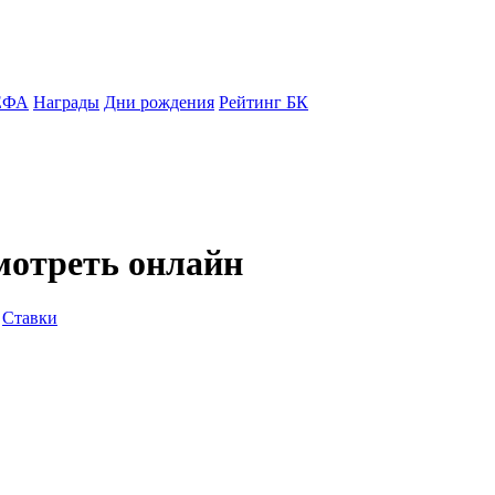
ЕФА
Награды
Дни рождения
Рейтинг БК
мотреть онлайн
Ставки