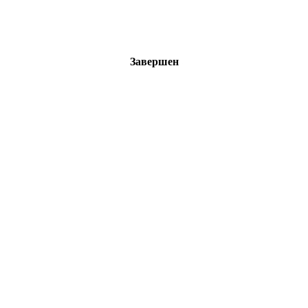
Завершен