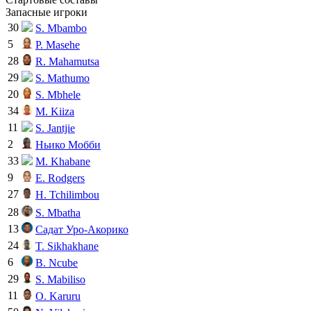
Запасные игроки
30
S. Mbambo
5
P. Masehe
28
R. Mahamutsa
29
S. Mathumo
20
S. Mbhele
34
M. Kiiza
11
S. Jantjie
2
Ньико Мобби
33
M. Khabane
9
E. Rodgers
27
H. Tchilimbou
28
S. Mbatha
13
Садат Уро-Акорико
24
T. Sikhakhane
6
B. Ncube
29
S. Mabiliso
11
O. Karuru