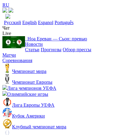
RU
Русский
English
Espanol
Português
Чат
Live
Ноа Ереван ― Сьон: превью
Новости
Статьи
Прогнозы
Обзор прессы
Матчи
Соревнования
Чемпионат мира
Чемпионат Европы
Лига чемпионов УЕФА
Олимпийские игры
Лига Европы УЕФА
Кубок Америки
Клубный чемпионат мира