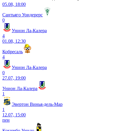
05.08, 18:00
Сантьяго Уондерерс
0
Унион Ла-Калера
4
01.08, 12:30
Кобресаль
4
Унион Ла-Калера
0
27.07, 19:00
Унион Ла-Калера
1
Эвертон Винья-дель-Мар
1
12.07, 15:00
пен
Кокимбо Унидо