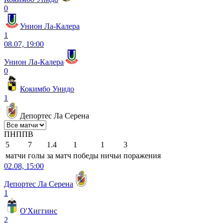
0
Унион Ла-Калера
1
08.07, 19:00
Унион Ла-Калера
0
Кокимбо Унидо
1
Депортес Ла Серена
П
Н
П
П
В
5
7
1.4
1
1
3
матчи
голы
за матч
победы
ничьи
поражения
02.08, 15:00
Депортес Ла Серена
1
О'Хиггинс
2