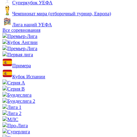
Суперкубок УЕФА
Чемпионат мира (отборочный турнир, Европа)
Лига наций УЕФА
Все соревнования
Премьер-Лига
Кубок Англии
Премьер-Лига
Первая лига
Примера
Кубок Испании
Серия А
Серия B
Бундеслига
Бундеслига 2
Лига 1
Лига 2
МЛС
Про-Лига
Суперлига