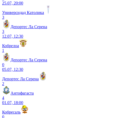
25.07, 20:00
Универсидад Католика
3
Депортес Ла Серена
3
12.07, 12:30
Кобрелоа
1
Депортес Ла Серена
0
05.07, 12:30
Депортес Ла Серена
2
Антофагаста
4
01.07, 18:00
Кобресаль
0