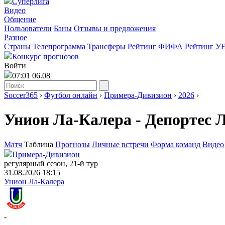
Суперлига
Видео
Общение
Пользователи
Баны
Отзывы и предложения
Разное
Страны
Телепрограмма
Трансферы
Рейтинг ФИФА
Рейтинг У
Конкурс прогнозов
Войти
07:01 06.08
Soccer365
›
Футбол онлайн
›
Примера-Дивизион
›
2026
›
Унион Ла-Калера - Депортес 
Матч
Таблица
Прогнозы
Личные встречи
Форма команд
Видео
Примера-Дивизион
регулярный сезон, 21-й тур
31.08.2026 18:15
Унион Ла-Калера
-