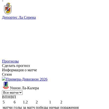
-
Депортес Ла Серена
Прогнозы
Сделать прогноз
Информация о матче
Сезон
Примера-Дивизион 2026
Унион Ла-Калера
В
П
Н
В
П
5
6
1.2
2
1
2
матчи
голы
за матч
победы
ничьи
поражения