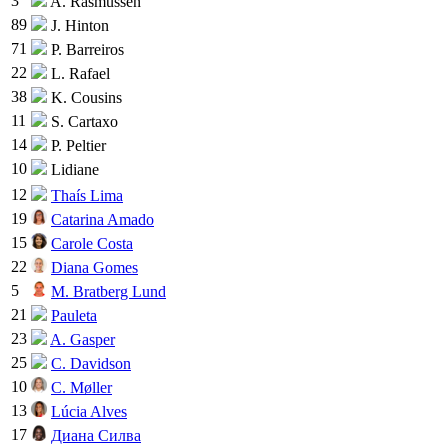
3
A. Rasmussen
89
J. Hinton
71
P. Barreiros
22
L. Rafael
38
K. Cousins
11
S. Cartaxo
14
P. Peltier
10
Lidiane
12
Thaís Lima
19
Catarina Amado
15
Carole Costa
22
Diana Gomes
5
M. Bratberg Lund
21
Pauleta
23
A. Gasper
25
C. Davidson
10
C. Møller
13
Lúcia Alves
17
Диана Силва