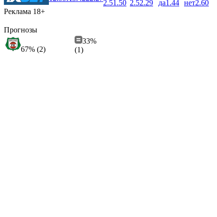
2.5
1.50
2.5
2.29
да
1.44
нет
2.60
Реклама 18+
Прогнозы
33%
67% (2)
(1)