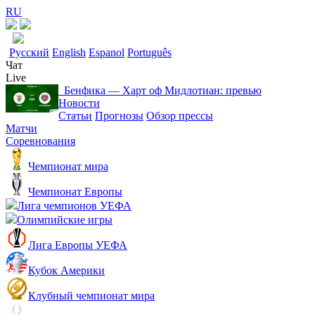
RU
Русский
English
Espanol
Português
Чат
Live
Бенфика ― Харт оф Мидлотиан: превью
Новости
Статьи
Прогнозы
Обзор прессы
Матчи
Соревнования
Чемпионат мира
Чемпионат Европы
Лига чемпионов УЕФА
Олимпийские игры
Лига Европы УЕФА
Кубок Америки
Клубный чемпионат мира