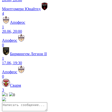
Монтгомери Юнайтед
4
Апофеос
1
20.06, 20:00
Апофеос
0
Бирмингем Легион II
1
17.06, 19:30
Апофеос
0
Сварм
3
1
0