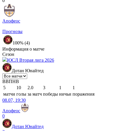
0
Апофеос
Прогнозы
100% (4)
Информация о матче
Сезон
ЮСЛ Вторая лига 2026
Дотан Юнайтед
В
В
П
Н
В
5
10
2.0
3
1
1
матчи
голы
за матч
победы
ничьи
поражения
08.07, 19:30
Апофеос
0
Дотан Юнайтед