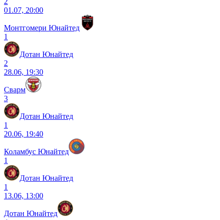
2
01.07, 20:00
Монтгомери Юнайтед
1
Дотан Юнайтед
2
28.06, 19:30
Сварм
3
Дотан Юнайтед
1
20.06, 19:40
Коламбус Юнайтед
1
Дотан Юнайтед
1
13.06, 13:00
Дотан Юнайтед