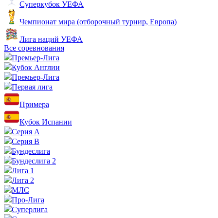
Суперкубок УЕФА
Чемпионат мира (отборочный турнир, Европа)
Лига наций УЕФА
Все соревнования
Премьер-Лига
Кубок Англии
Премьер-Лига
Первая лига
Примера
Кубок Испании
Серия А
Серия B
Бундеслига
Бундеслига 2
Лига 1
Лига 2
МЛС
Про-Лига
Суперлига