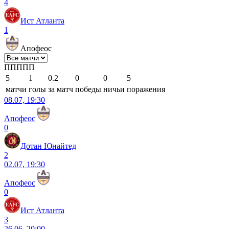
4
Ист Атланта
1
Апофеос
П
П
П
П
П
5
1
0.2
0
0
5
матчи
голы
за матч
победы
ничьи
поражения
08.07, 19:30
Апофеос
0
Дотан Юнайтед
2
02.07, 19:30
Апофеос
0
Ист Атланта
3
26.06, 20:00