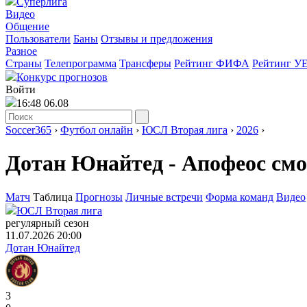
Суперлига
Видео
Общение
Пользователи
Баны
Отзывы и предложения
Разное
Страны
Телепрограмма
Трансферы
Рейтинг ФИФА
Рейтинг У
Конкурс прогнозов
Войти
16:48 06.08
Soccer365
›
Футбол онлайн
›
ЮСЛ Вторая лига
›
2026
›
Дотан Юнайтед - Апофеос смо
Матч
Таблица
Прогнозы
Личные встречи
Форма команд
Видео
ЮСЛ Вторая лига
регулярный сезон
11.07.2026 20:00
Дотан Юнайтед
3