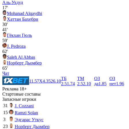
Аль-Ухдуд
17'
Mohanad Alqaydhi
Хаттан Бахебри
30'
41'
Гёкхан Гюль
59'
J. Pedroza
62'
Saleh Al Abbas
Норберт Дьомбер
65'
Чат
ТБ
ТМ
ОЗ
ОЗ
1
1.57
X
4.35
2
6.10
2.5
1.74
2.5
2.10
да
1.85
нет
1.96
Реклама 18+
Стартовые составы
Запасные игроки
31
J. Cozzani
15
Ramzi Solan
3
Эдгарас Уткус
23
Норберт Дьомбер