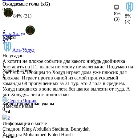
Ожидаемые голы (xG)
Ожидаемые голы (xG)
0.38
0.04
8%
84% (31)
8%
(3)
(3)
7
7
Аль-Холуд
Удары
Удары
2
0
3
2
Аль-Ухдуд
Не угадан
А кстати не плохое событие для какого нибудь двойничка
1
1
поставить на П1, шансы по моему не маленькие. Подумаю на
Удары в створ
Удары в створ
счёт этого. В общем то Холуд играет дома уже плюсик для
2
1
прохода. Играет против одной из самой пропускаемой
команды 68 пропущенных за 31 тур. это 2 гола в среднем.
Ухдуд находится в зоне вылета без шанса вылезти от туда. А
вот Холуду...
читать полностью
3
3
Серега Чирик
Заблокированные удары
Заблокированные удары
3 месяца назад
0
0
+4
2
Информация о матче
Стадион
King Abdullah Stadium, Buraydah
2
1
Арбитры
Mohammed Khled Hoish
Сейвы
Сейвы