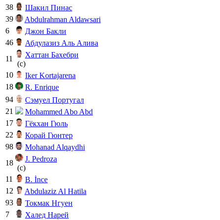
38
Шакил Пинас
39
Abdulrahman Aldawsari
6
Джон Бакли
46
Абдулазиз Аль Алива
Хаттан Бахебри
11
(c)
10
Iker Kortajarena
18
R. Enrique
94
Сэмуел Португал
21
Mohammed Abo Abd
17
Гёкхан Гюль
22
Корай Гюнтер
98
Mohanad Alqaydhi
J. Pedroza
18
(c)
11
B. İnce
12
Abdulaziz Al Hatila
93
Токмак Нгуен
7
Халед Нарей