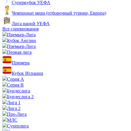
Суперкубок УЕФА
Чемпионат мира (отборочный турнир, Европа)
Лига наций УЕФА
Все соревнования
Премьер-Лига
Кубок Англии
Премьер-Лига
Первая лига
Примера
Кубок Испании
Серия А
Серия B
Бундеслига
Бундеслига 2
Лига 1
Лига 2
Про-Лига
МЛС
Суперлига