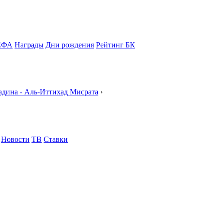
ЕФА
Награды
Дни рождения
Рейтинг БК
дина - Аль-Иттихад Мисрата
›
Новости
ТВ
Ставки