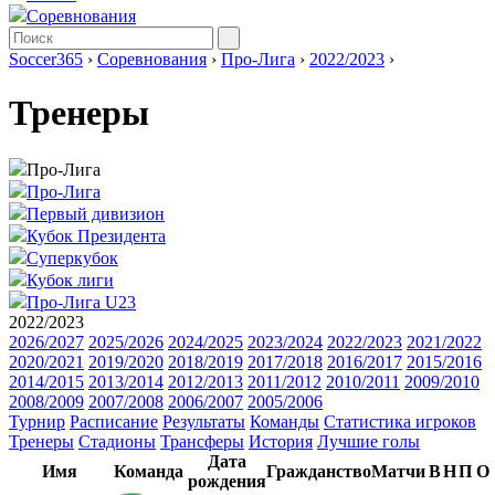
Соревнования
Soccer365
›
Соревнования
›
Про-Лига
›
2022/2023
›
Тренеры
Про-Лига
Про-Лига
Первый дивизион
Кубок Президента
Суперкубок
Кубок лиги
Про-Лига U23
2022/2023
2026/2027
2025/2026
2024/2025
2023/2024
2022/2023
2021/2022
2020/2021
2019/2020
2018/2019
2017/2018
2016/2017
2015/2016
2014/2015
2013/2014
2012/2013
2011/2012
2010/2011
2009/2010
2008/2009
2007/2008
2006/2007
2005/2006
Турнир
Расписание
Результаты
Команды
Статистика игроков
Тренеры
Стадионы
Трансферы
История
Лучшие голы
Дата
Имя
Команда
Гражданство
Матчи
В
Н
П
О
рождения