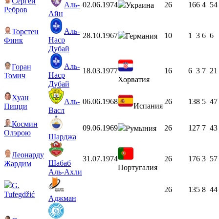
Сергей
Аль-
02.06.1974
26
16
6
4
54
Украина
Ребров
Айн
Аль-
Торстен
28.10.1967
10
1
3
6
6
Германия
Наср
Финк
Дубай
Аль-
Горан
18.03.1977
16
6
3
7
21
Наср
Томич
Хорватия
Дубай
Хуан
Аль-
06.06.1968
26
13
8
5
47
Испания
Пицци
Васл
Космин
09.06.1969
26
12
7
7
43
Румыния
Олэрою
Шарджа
Леонарду
31.07.1974
26
17
6
3
57
Шабаб
Жардим
Португалия
Аль-Ахли
G.
26
13
5
8
44
Tufegdžić
Аджман