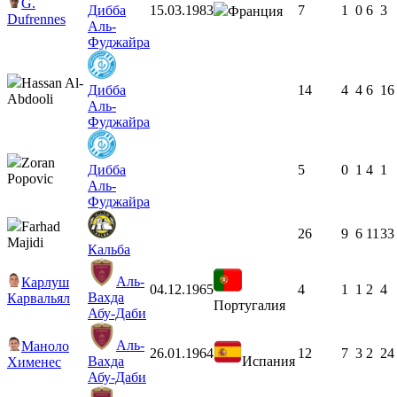
G.
Дибба
15.03.1983
7
1
0
6
3
Франция
Dufrennes
Аль-
Фуджайра
Hassan Al-
Дибба
14
4
4
6
16
Abdooli
Аль-
Фуджайра
Zoran
Дибба
5
0
1
4
1
Popovic
Аль-
Фуджайра
Farhad
26
9
6
11
33
Majidi
Кальба
Аль-
Карлуш
04.12.1965
4
1
1
2
4
Вахда
Карвальял
Португалия
Абу-Даби
Аль-
Маноло
26.01.1964
12
7
3
2
24
Вахда
Испания
Хименес
Абу-Даби