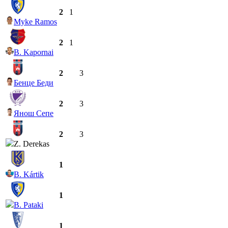
2
1
Myke Ramos
2
1
B. Kapornai
2
3
Бенце Беди
2
3
Янош Сепе
2
3
Z. Derekas
1
B. Kártik
1
B. Pataki
1