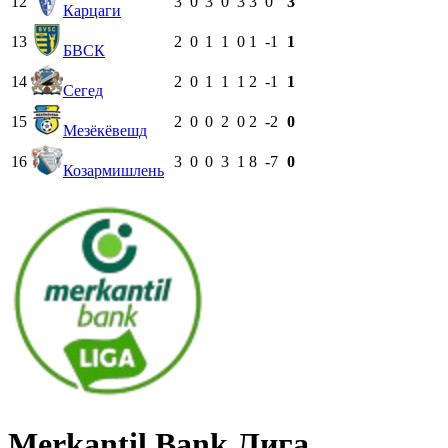
12
3
0
3
0
3
3
0
3
Карцаги
13
2
0
1
1
0
1
-1
1
БВСК
14
2
0
1
1
1
2
-1
1
Сегед
15
2
0
0
2
0
2
-2
0
Мезёкёвешд
16
3
0
0
3
1
8
-7
0
Козармишлень
Merkantil Bank Лига