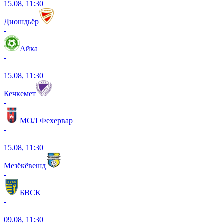
15.08, 11:30
Диошдьёр
-
Айка
-
15.08, 11:30
Кечкемет
-
МОЛ Фехервар
-
15.08, 11:30
Мезёкёвешд
-
БВСК
-
09.08, 11:30