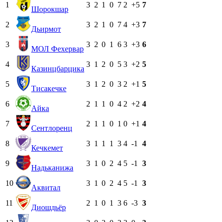
1
3
2
1
0
7
2
+5
7
Шорокшар
2
3
2
1
0
7
4
+3
7
Дьирмот
3
3
2
0
1
6
3
+3
6
МОЛ Фехервар
4
3
1
2
0
5
3
+2
5
Казинцбарцика
5
3
1
2
0
3
2
+1
5
Тисакечке
6
2
1
1
0
4
2
+2
4
Айка
7
2
1
1
0
1
0
+1
4
Сентлоренц
8
3
1
1
1
3
4
-1
4
Кечкемет
9
3
1
0
2
4
5
-1
3
Надьканижа
10
3
1
0
2
4
5
-1
3
Аквитал
11
2
1
0
1
3
6
-3
3
Диошдьёр