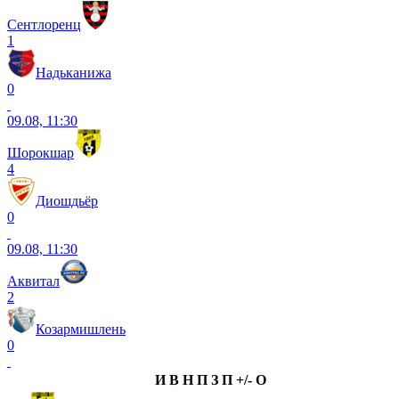
Сентлоренц
1
Надьканижа
0
09.08, 11:30
Шорокшар
4
Диошдьёр
0
09.08, 11:30
Аквитал
2
Козармишлень
0
И
В
Н
П
З
П
+/-
О