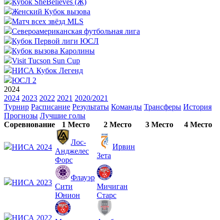
Кубок SheBelieves (Ж)
Женский Кубок вызова
Матч всех звёзд MLS
Североамериканская футбольная лига
Кубок Первой лиги ЮСЛ
Кубок вызова Каролины
Visit Tucson Sun Cup
НИСА Кубок Легенд
ЮСЛ 2
2024
2024
2023
2022
2021
2020/2021
Турнир
Расписание
Результаты
Команды
Трансферы
История
Прогнозы
Лучшие голы
Соревнование
1 Место
2 Место
3 Место
4 Место
Лос-
Ирвин
НИСА 2024
Анджелес
Зета
Форс
Флауэр
НИСА 2023
Сити
Мичиган
Юнион
Старс
НИСА 2022