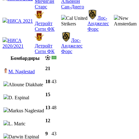
Мичиган
Альбион
Старс
Сан-Диего
Лос-
Cal United
New
НИСА 2021
Детройт
Анджелес
Strikers
Amsterdam
Сити ФК
Форс
Лос-
НИСА
Детройт
Анджелес
2020/2021
Сити ФК
Форс
Бомбардиры
21
M. Naglestad
18
43
Alioune Diakhate
15
D. Espinal
13
48
Markus Naglestad
12
L. Maric
9
43
Darwin Espinal