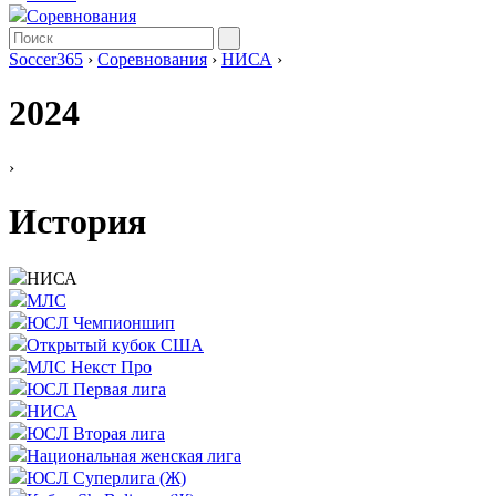
Соревнования
Soccer365
›
Соревнования
›
НИСА
›
2024
›
История
НИСА
МЛС
ЮСЛ Чемпионшип
Открытый кубок США
МЛС Некст Про
ЮСЛ Первая лига
НИСА
ЮСЛ Вторая лига
Национальная женская лига
ЮСЛ Суперлига (Ж)