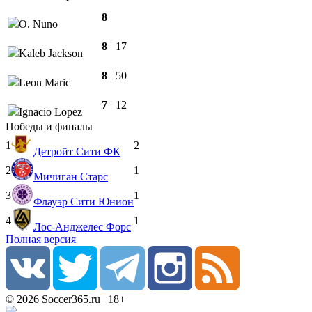
8
O. Nuno
8
17
Kaleb Jackson
8
50
Leon Maric
7
12
Ignacio Lopez
Победы и финалы
1
2
Детройт Сити ФК
2
1
Мичиган Старс
3
1
Флауэр Сити Юнион
4
1
Лос-Анджелес Форс
Полная версия
© 2026 Soccer365.ru | 18+