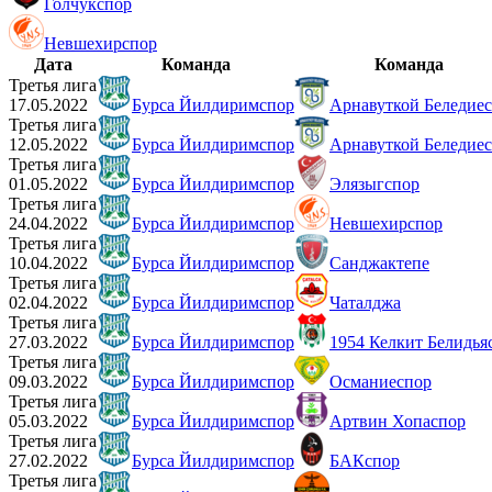
Голчукспор
Невшехирспор
Дата
Команда
Команда
Третья лига
17.05.2022
Бурса Йилдиримспор
Арнавуткой Беледие
Третья лига
12.05.2022
Бурса Йилдиримспор
Арнавуткой Беледие
Третья лига
01.05.2022
Бурса Йилдиримспор
Элязыгспор
Третья лига
24.04.2022
Бурса Йилдиримспор
Невшехирспор
Третья лига
10.04.2022
Бурса Йилдиримспор
Санджактепе
Третья лига
02.04.2022
Бурса Йилдиримспор
Чаталджа
Третья лига
27.03.2022
Бурса Йилдиримспор
1954 Келкит Белидья
Третья лига
09.03.2022
Бурса Йилдиримспор
Османиеспор
Третья лига
05.03.2022
Бурса Йилдиримспор
Артвин Хопаспор
Третья лига
27.02.2022
Бурса Йилдиримспор
БАКспор
Третья лига