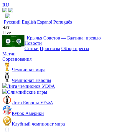
RU
Русский
English
Espanol
Português
Чат
Live
Крылья Советов ― Балтика: превью
Новости
Статьи
Прогнозы
Обзор прессы
Матчи
Соревнования
Чемпионат мира
Чемпионат Европы
Лига чемпионов УЕФА
Олимпийские игры
Лига Европы УЕФА
Кубок Америки
Клубный чемпионат мира