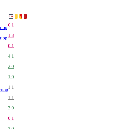
0:1
спор
1:3
спор
0:1
4:1
2:0
1:0
1:1
спор
1:1
3:0
0:1
2:0