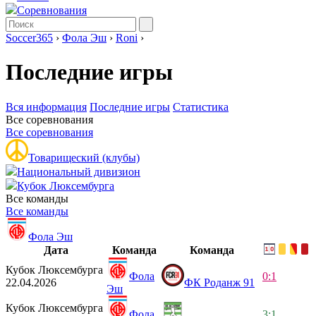
Соревнования
Soccer365
›
Фола Эш
›
Roni
›
Последние игры
Вся информация
Последние игры
Статистика
Все соревнования
Все соревнования
Товарищеский (клубы)
Национальный дивизион
Кубок Люксембурга
Все команды
Все команды
Фола Эш
Дата
Команда
Команда
Кубок Люксембурга
Фола
0:1
22.04.2026
ФК Роданж 91
Эш
Кубок Люксембурга
Фола
3:1