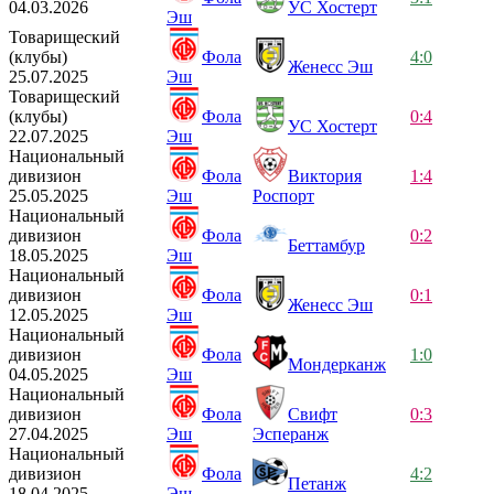
04.03.2026
УС Хостерт
Эш
Товарищеский
(клубы)
Фола
4:0
Женесс Эш
25.07.2025
Эш
Товарищеский
(клубы)
Фола
0:4
УС Хостерт
22.07.2025
Эш
Национальный
дивизион
Фола
Виктория
1:4
25.05.2025
Эш
Роспорт
Национальный
дивизион
Фола
0:2
Беттамбур
18.05.2025
Эш
Национальный
дивизион
Фола
0:1
Женесс Эш
12.05.2025
Эш
Национальный
дивизион
Фола
1:0
Мондерканж
04.05.2025
Эш
Национальный
дивизион
Фола
Свифт
0:3
27.04.2025
Эш
Эсперанж
Национальный
дивизион
Фола
4:2
Петанж
18.04.2025
Эш