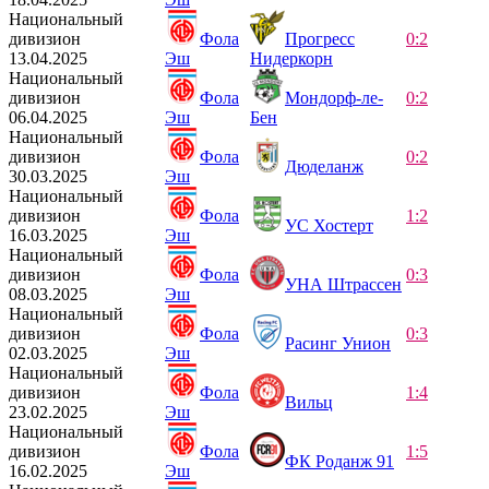
Национальный
дивизион
Фола
Прогресс
0:2
13.04.2025
Эш
Нидеркорн
Национальный
дивизион
Фола
Мондорф-ле-
0:2
06.04.2025
Эш
Бен
Национальный
дивизион
Фола
0:2
Дюделанж
30.03.2025
Эш
Национальный
дивизион
Фола
1:2
УС Хостерт
16.03.2025
Эш
Национальный
дивизион
Фола
0:3
УНА Штрассен
08.03.2025
Эш
Национальный
дивизион
Фола
0:3
Расинг Унион
02.03.2025
Эш
Национальный
дивизион
Фола
1:4
Вильц
23.02.2025
Эш
Национальный
дивизион
Фола
1:5
ФК Роданж 91
16.02.2025
Эш