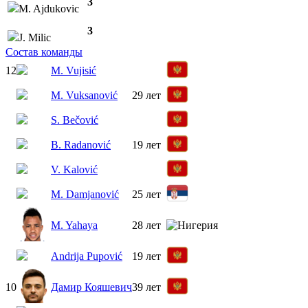
3
M. Ajdukovic
3
J. Milic
Состав команды
12
M. Vujisić
M. Vuksanović
29 лет
S. Bečović
B. Radanović
19 лет
V. Kalović
M. Damjanović
25 лет
M. Yahaya
28 лет
Andrija Pupović
19 лет
10
Дамир Кояшевич
39 лет