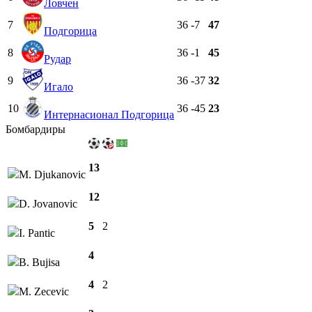
Ловчен
7
36
-7
47
Подгорица
8
36
-1
45
Рудар
9
36
-37
32
Игало
10
36
-45
23
Интернасионал Подгорица
Бомбардиры
13
M. Djukanovic
12
D. Jovanovic
5
2
I. Pantic
4
B. Bujisa
4
2
M. Zecevic