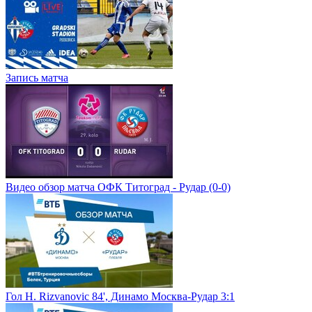
Запись матча
Видео обзор матча ОФК Титоград - Рудар (0-0)
Гол H. Rizvanovic 84', Динамо Москва-Рудар 3:1