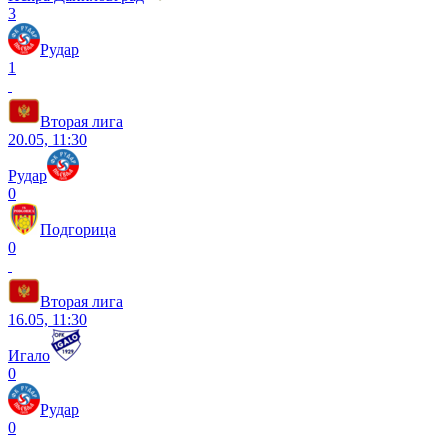
3
Рудар
1
Вторая лига
20.05, 11:30
Рудар
0
Подгорица
0
Вторая лига
16.05, 11:30
Игало
0
Рудар
0