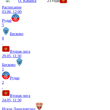
O. Kasalica
23 года
Расписание
03.06, 12:00
Рудар
5
Брсково
0
Вторая лига
29.05, 11:30
Брсково
1
Рудар
2
Вторая лига
24.05, 11:30
Искра Даниловград