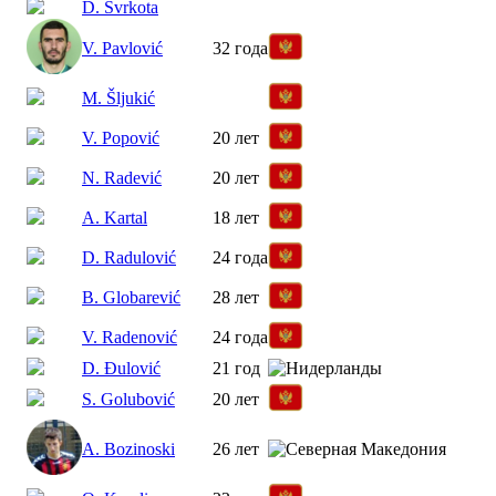
D. Svrkota
V. Pavlović
32 года
M. Šljukić
V. Popović
20 лет
N. Radević
20 лет
A. Kartal
18 лет
D. Radulović
24 года
B. Globarević
28 лет
V. Radenović
24 года
D. Đulović
21 год
S. Golubović
20 лет
A. Bozinoski
26 лет