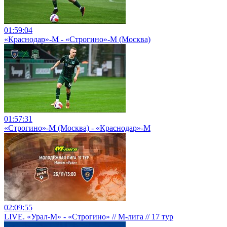
01:59:04
«Краснодар»-М - «Строгино»-М (Москва)
01:57:31
«Строгино»-М (Москва) - «Краснодар»-М
02:09:55
LIVE. «Урал-М» - «Строгино» // М-лига // 17 тур