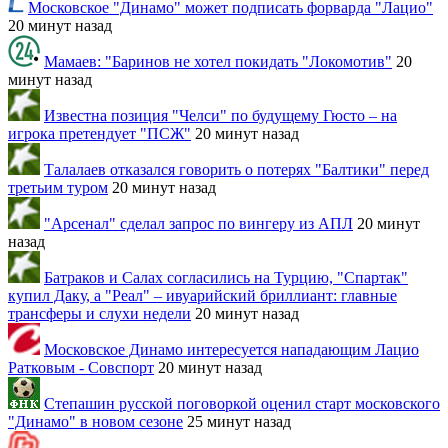
Московское "Динамо" может подписать форварда "Лацио"
20 минут назад
Мамаев: "Баринов не хотел покидать "Локомотив"
20
минут назад
Известна позиция "Челси" по будущему Гюсто – на
игрока претендует "ПСЖ"
20 минут назад
Талалаев отказался говорить о потерях "Балтики" перед
третьим туром
20 минут назад
"Арсенал" сделал запрос по вингеру из АПЛ
20 минут
назад
Батраков и Салах согласились на Турцию, "Спартак"
купил Даку, а "Реал" – ивуарийский бриллиант: главные
трансферы и слухи недели
20 минут назад
Московское Динамо интересуется нападающим Лацио
Ратковым - Совспорт
20 минут назад
Степашин русской поговоркой оценил старт московского
"Динамо" в новом сезоне
25 минут назад