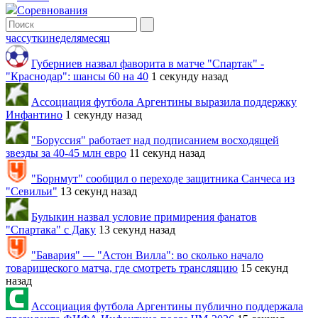
Соревнования
час
сутки
неделя
месяц
Губерниев назвал фаворита в матче "Спартак" -
"Краснодар": шансы 60 на 40
1 секунду назад
Ассоциация футбола Аргентины выразила поддержку
Инфантино
1 секунду назад
"Боруссия" работает над подписанием восходящей
звезды за 40-45 млн евро
11 секунд назад
"Борнмут" сообщил о переходе защитника Санчеса из
"Севильи"
13 секунд назад
Булыкин назвал условие примирения фанатов
"Спартака" с Даку
13 секунд назад
"Бавария" — "Астон Вилла": во сколько начало
товарищеского матча, где смотреть трансляцию
15 секунд
назад
Ассоциация футбола Аргентины публично поддержала