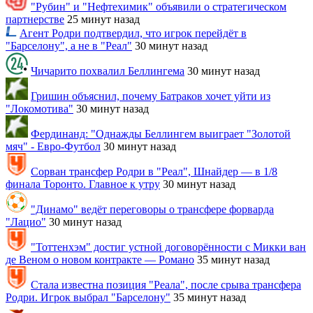
"Рубин" и "Нефтехимик" объявили о стратегическом
партнерстве
25 минут назад
Агент Родри подтвердил, что игрок перейдёт в
"Барселону", а не в "Реал"
30 минут назад
Чичарито похвалил Беллингема
30 минут назад
Гришин объяснил, почему Батраков хочет уйти из
"Локомотива"
30 минут назад
Фердинанд: "Однажды Беллингем выиграет "Золотой
мяч" - Евро-Футбол
30 минут назад
Сорван трансфер Родри в "Реал", Шнайдер — в 1/8
финала Торонто. Главное к утру
30 минут назад
"Динамо" ведёт переговоры о трансфере форварда
"Лацио"
30 минут назад
"Тоттенхэм" достиг устной договорённости с Микки ван
де Веном о новом контракте — Романо
35 минут назад
Стала известна позиция "Реала", после срыва трансфера
Родри. Игрок выбрал "Барселону"
35 минут назад