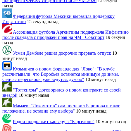
президента ФИФА Инфантино после ЧМ-2026
15 секунд
назад
Федерация футбола Мексики выразила поддержку
Инфантино
15 секунд назад
Ассоциация футбола Аргентины поддержала Инфантино
после скандала с продажей прав на ЧМ - Совспорт
19 секунд
назад
Усман Дембеле решил досрочно прервать отпуск
10
минут назад
Кузьмичев о новом форварде для "Локо": "В клубе
рассчитывали, что Воробьев останется минимум до зимы.
Сейчас переговоры уже ведутся. думаю"
10 минут назад
"Тоттенхэм" договорился о новом контракте со своей
звездой
10 минут назад
Мамаев: "Локомотив" сам поставил Баринова в такое
положение, не оставив ему выбора"
10 минут назад
Родри продолжит карьеру в "Барселоне"
10 минут назад