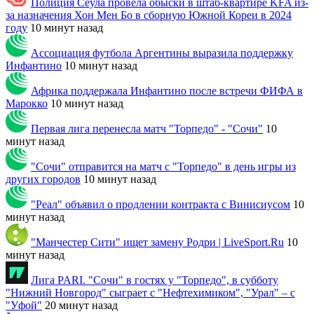
Полиция Сеула провела обыски в штаб-квартире KFA из-
за назначения Хон Мен Бо в сборную Южной Кореи в 2024
году
10 минут назад
Ассоциация футбола Аргентины выразила поддержку
Инфантино
10 минут назад
Африка поддержала Инфантино после встречи ФИФА в
Марокко
10 минут назад
Первая лига перенесла матч "Торпедо" - "Сочи"
10
минут назад
"Сочи" отправится на матч с "Торпедо" в день игры из
других городов
10 минут назад
"Реал" объявил о продлении контракта с Винисиусом
10
минут назад
"Манчестер Сити" ищет замену Родри | LiveSport.Ru
10
минут назад
Лига PARI. "Сочи" в гостях у "Торпедо", в субботу
"Нижний Новгород" сыграет с "Нефтехимиком", "Урал" – с
"Уфой"
20 минут назад