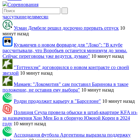
Соревнования
час
сутки
неделя
месяц
Усман Дембеле решил досрочно прервать отпуск
10
минут назад
Кузьмичев о новом форварде для "Локо": "В клубе
рассчитывали, что Воробьев останется минимум до зимы.
Сейчас переговоры уже ведутся. думаю"
10 минут назад
"Тоттенхэм" договорился о новом контракте со своей
звездой
10 минут назад
Мамаев: "Локомотив" сам поставил Баринова в такое
положение, не оставив ему выбора"
10 минут назад
Родри продолжит карьеру в "Барселоне"
10 минут назад
Полиция Сеула провела обыски в штаб-квартире KFA из-
за назначения Хон Мен Бо в сборную Южной Кореи в 2024
году
10 минут назад
Ассоциация футбола Аргентины выразила поддержку