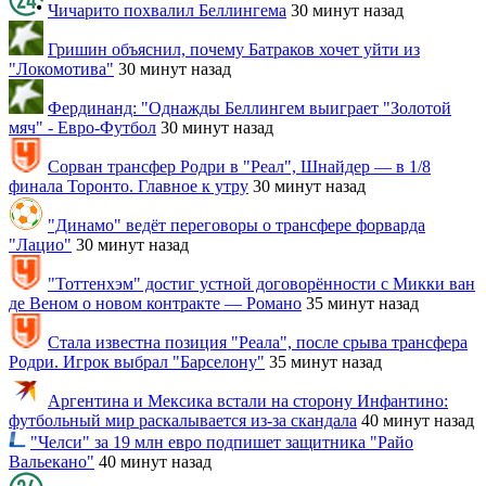
Чичарито похвалил Беллингема
30 минут назад
Гришин объяснил, почему Батраков хочет уйти из
"Локомотива"
30 минут назад
Фердинанд: "Однажды Беллингем выиграет "Золотой
мяч" - Евро-Футбол
30 минут назад
Сорван трансфер Родри в "Реал", Шнайдер — в 1/8
финала Торонто. Главное к утру
30 минут назад
"Динамо" ведёт переговоры о трансфере форварда
"Лацио"
30 минут назад
"Тоттенхэм" достиг устной договорённости с Микки ван
де Веном о новом контракте — Романо
35 минут назад
Стала известна позиция "Реала", после срыва трансфера
Родри. Игрок выбрал "Барселону"
35 минут назад
Аргентина и Мексика встали на сторону Инфантино:
футбольный мир раскалывается из-за скандала
40 минут назад
"Челси" за 19 млн евро подпишет защитника "Райо
Вальекано"
40 минут назад