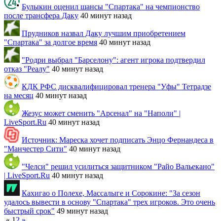
Булыкин оценил шансы "Спартака" на чемпионство
после трансфера Даку
40 минут назад
Прудников назвал Даку лучшим приобретением
"Спартака" за долгое время
40 минут назад
"Родри выбрал "Барселону": агент игрока подтвердил
отказ "Реалу"
40 минут назад
КДК РФС дисквалифицировал тренера "Уфы" Тетрадзе
на месяц
40 минут назад
Жезус может сменить "Арсенал" на "Наполи" |
LiveSport.Ru
40 минут назад
Источник: Мареска хочет подписать Энцо Фернандеса в
"Манчестер Сити"
40 минут назад
"Челси" решил усилиться защитником "Райо Вальекано"
| LiveSport.Ru
40 минут назад
Кахигао о Полехе, Массалыге и Сорокине: "За сезон
удалось вывести в основу "Спартака" трех игроков. Это очень
быстрый срок"
49 минут назад
«
1
2
»