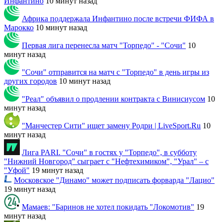
Инфантино
10 минут назад
Африка поддержала Инфантино после встречи ФИФА в
Марокко
10 минут назад
Первая лига перенесла матч "Торпедо" - "Сочи"
10
минут назад
"Сочи" отправится на матч с "Торпедо" в день игры из
других городов
10 минут назад
"Реал" объявил о продлении контракта с Винисиусом
10
минут назад
"Манчестер Сити" ищет замену Родри | LiveSport.Ru
10
минут назад
Лига PARI. "Сочи" в гостях у "Торпедо", в субботу
"Нижний Новгород" сыграет с "Нефтехимиком", "Урал" – с
"Уфой"
19 минут назад
Московское "Динамо" может подписать форварда "Лацио"
19 минут назад
Мамаев: "Баринов не хотел покидать "Локомотив"
19
минут назад