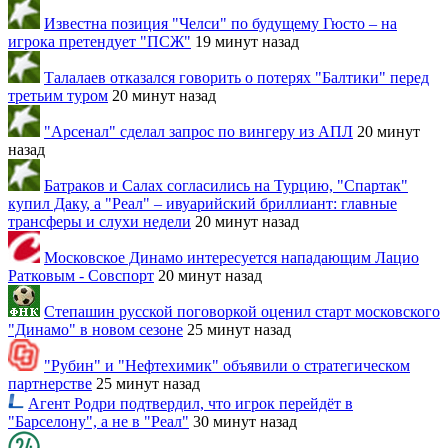
Известна позиция "Челси" по будущему Гюсто – на
игрока претендует "ПСЖ"
19 минут назад
Талалаев отказался говорить о потерях "Балтики" перед
третьим туром
20 минут назад
"Арсенал" сделал запрос по вингеру из АПЛ
20 минут
назад
Батраков и Салах согласились на Турцию, "Спартак"
купил Даку, а "Реал" – ивуарийский бриллиант: главные
трансферы и слухи недели
20 минут назад
Московское Динамо интересуется нападающим Лацио
Ратковым - Совспорт
20 минут назад
Степашин русской поговоркой оценил старт московского
"Динамо" в новом сезоне
25 минут назад
"Рубин" и "Нефтехимик" объявили о стратегическом
партнерстве
25 минут назад
Агент Родри подтвердил, что игрок перейдёт в
"Барселону", а не в "Реал"
30 минут назад