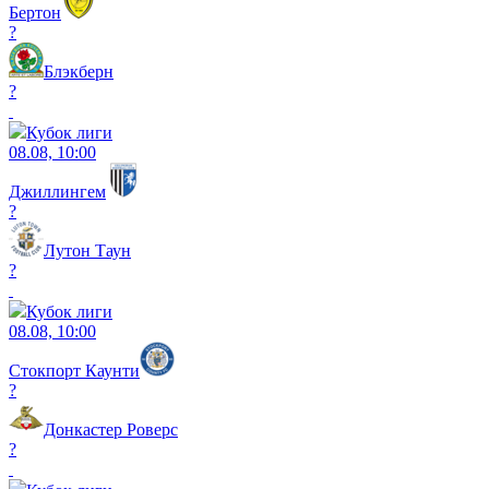
Бертон
?
Блэкберн
?
Кубок лиги
08.08, 10:00
Джиллингем
?
Лутон Таун
?
Кубок лиги
08.08, 10:00
Стокпорт Каунти
?
Донкастер Роверс
?