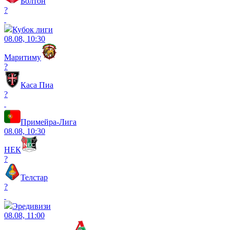
Болтон
?
Кубок лиги
08.08, 10:30
Маритиму
?
Каса Пиа
?
Примейра-Лига
08.08, 10:30
НЕК
?
Телстар
?
Эредивизи
08.08, 11:00