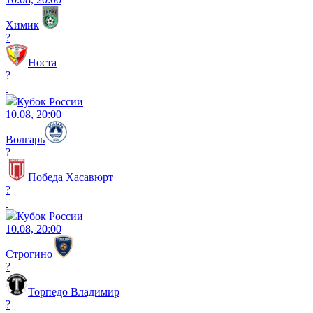
Химик
?
Носта
?
Кубок России
10.08, 20:00
Волгарь
?
Победа Хасавюрт
?
Кубок России
10.08, 20:00
Строгино
?
Торпедо Владимир
?