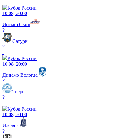
Кубок России
10.08, 20:00
Иртыш Омск
?
Сатурн
?
Кубок России
10.08, 20:00
Динамо Вологда
?
Тверь
?
Кубок России
10.08, 20:00
Ижевск
?