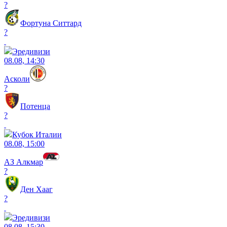
?
Фортуна Ситтард
?
Эредивизи
08.08, 14:30
Асколи
?
Потенца
?
Кубок Италии
08.08, 15:00
АЗ Алкмар
?
Ден Хааг
?
Эредивизи
08.08, 15:30