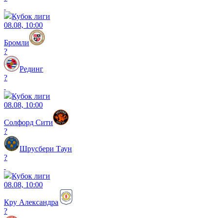
Кубок лиги
08.08, 10:00
Бромли
?
Рединг
?
Кубок лиги
08.08, 10:00
Солфорд Сити
?
Шрусбери Таун
?
Кубок лиги
08.08, 10:00
Кру Александра
?