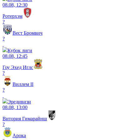
08.08, 12:30
Ротерхэм
?
Вест Бромвич
?
Кубок лиги
08.08, 12:45
Гоу Эхед Иглс
?
Виллем II
?
Эредивизи
08.08, 13:00
Витория Гимарайнш
?
Арока