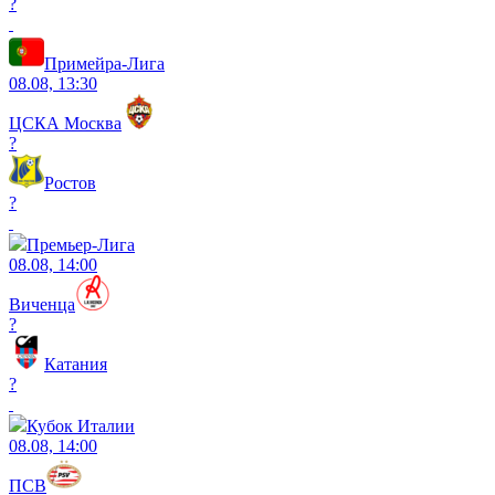
?
Примейра-Лига
08.08, 13:30
ЦСКА Москва
?
Ростов
?
Премьер-Лига
08.08, 14:00
Виченца
?
Катания
?
Кубок Италии
08.08, 14:00
ПСВ