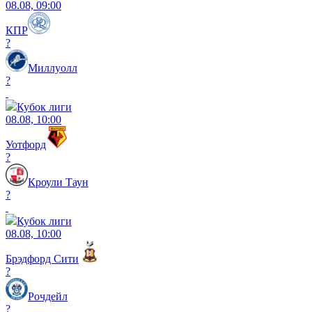
08.08, 09:00
КПР
?
Миллуолл
?
Кубок лиги
08.08, 10:00
Уотфорд
?
Кроули Таун
?
Кубок лиги
08.08, 10:00
Брэдфорд Сити
?
Рочдейл
?