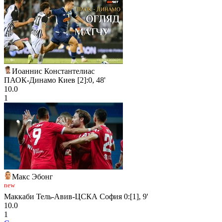
Иоаннис Константелиас
ПАОК-Динамо Киев [2]:0, 48'
10.0
1
Макс Эбонг
new
Маккаби Тель-Авив-ЦСКА София 0:[1], 9'
10.0
1