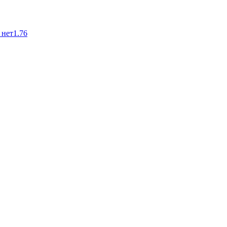
 нет
1.76