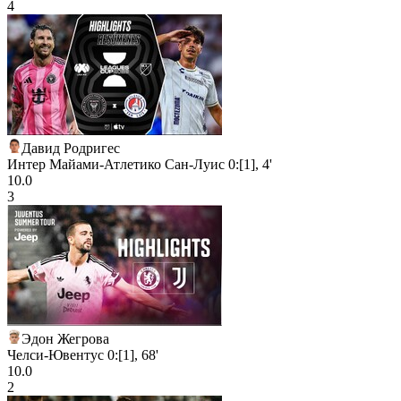
4
Давид Родригес
Интер Майами-Атлетико Сан-Луис 0:[1], 4'
10.0
3
Эдон Жегрова
Челси-Ювентус 0:[1], 68'
10.0
2