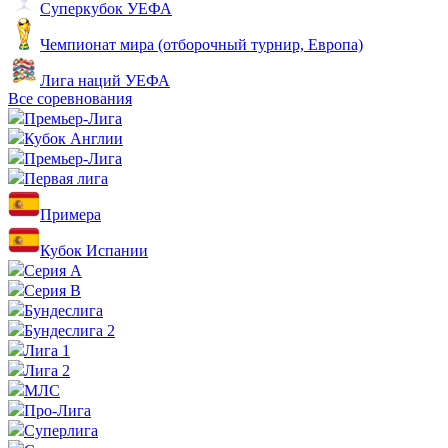
Суперкубок УЕФА
Чемпионат мира (отборочный турнир, Европа)
Лига наций УЕФА
Все соревнования
Премьер-Лига
Кубок Англии
Премьер-Лига
Первая лига
Примера
Кубок Испании
Серия А
Серия B
Бундеслига
Бундеслига 2
Лига 1
Лига 2
МЛС
Про-Лига
Суперлига