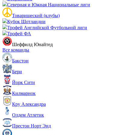
Северная и Южная Национальные лиги
Товарищеский (клубы)
Кубок Шотландии
Трофей Английской Футбольной лиги
Трофей ФА
Шеффилд Юнайтед
Все команды
Бакстон
Бери
Йорк Сити
Килмарнок
Кру Александра
Олдем Атлетик
Престон Норт Энд