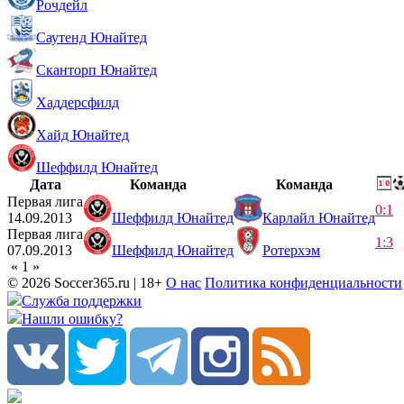
Рочдейл
Саутенд Юнайтед
Сканторп Юнайтед
Хаддерсфилд
Хайд Юнайтед
Шеффилд Юнайтед
Дата
Команда
Команда
Первая лига
0:1
14.09.2013
Шеффилд Юнайтед
Карлайл Юнайтед
Первая лига
1:3
07.09.2013
Шеффилд Юнайтед
Ротерхэм
«
1
»
© 2026 Soccer365.ru | 18+
О нас
Политика конфиденциальности
Служба поддержки
Нашли ошибку?