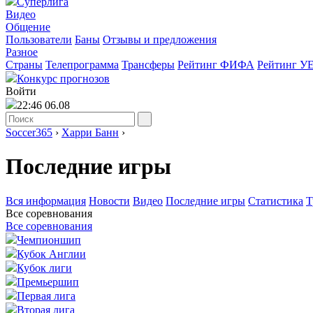
Суперлига
Видео
Общение
Пользователи
Баны
Отзывы и предложения
Разное
Страны
Телепрограмма
Трансферы
Рейтинг ФИФА
Рейтинг У
Конкурс прогнозов
Войти
22:46 06.08
Soccer365
›
Харри Банн
›
Последние игры
Вся информация
Новости
Видео
Последние игры
Статистика
Т
Все соревнования
Все соревнования
Чемпионшип
Кубок Англии
Кубок лиги
Премьершип
Первая лига
Вторая лига