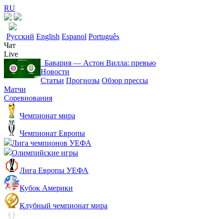
RU
Русский
English
Espanol
Português
Чат
Live
Бавария ― Астон Вилла: превью
Новости
Статьи
Прогнозы
Обзор прессы
Матчи
Соревнования
Чемпионат мира
Чемпионат Европы
Лига чемпионов УЕФА
Олимпийские игры
Лига Европы УЕФА
Кубок Америки
Клубный чемпионат мира