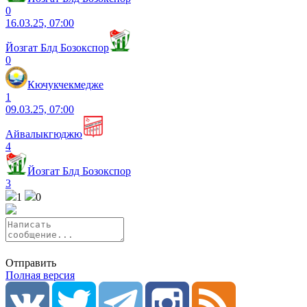
0
16.03.25, 07:00
Йозгат Блд Бозокспор
0
Кючукчекмедже
1
09.03.25, 07:00
Айвалыкгюджю
4
Йозгат Блд Бозокспор
3
1
0
Отправить
Полная версия