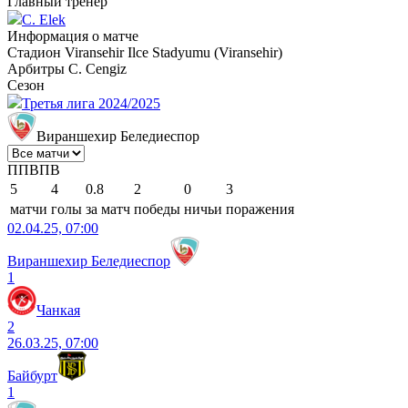
Главный тренер
C. Elek
Информация о матче
Стадион
Viransehir Ilce Stadyumu (Viransehir)
Арбитры
C. Cengiz
Сезон
Третья лига 2024/2025
Вираншехир Беледиеспор
П
П
В
П
В
5
4
0.8
2
0
3
матчи
голы
за матч
победы
ничьи
поражения
02.04.25, 07:00
Вираншехир Беледиеспор
1
Чанкая
2
26.03.25, 07:00
Байбурт
1