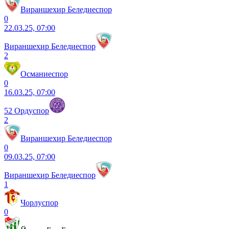
Вираншехир Беледиеспор
0
22.03.25, 07:00
Вираншехир Беледиеспор
2
Османиеспор
0
16.03.25, 07:00
52 Ордуспор
2
Вираншехир Беледиеспор
0
09.03.25, 07:00
Вираншехир Беледиеспор
1
Чорлуспор
0