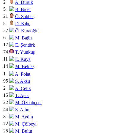
2
A. Duruk
5
B. Biçer
21
Ö. Şahbaş
8
D. Kılıç
27
Ö. Karaoğlu
6
M. Bağlı
17
E. Şentürk
74
T. Yünkuş
11
E. Kaya
14
M. Bektaş
1
A. Polat
95
S. Aksu
2
A. Çelik
15
T. Aşık
22
M. Özbahçeci
44
S. Altın
8
M. Aydın
72
M. Çölbeyi
25
M. Bulut