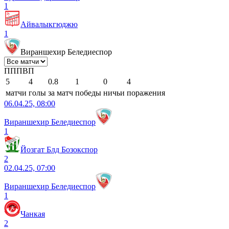
1
Айвалыкгюджю
1
Вираншехир Беледиеспор
П
П
П
В
П
5
4
0.8
1
0
4
матчи
голы
за матч
победы
ничьи
поражения
06.04.25, 08:00
Вираншехир Беледиеспор
1
Йозгат Блд Бозокспор
2
02.04.25, 07:00
Вираншехир Беледиеспор
1
Чанкая
2