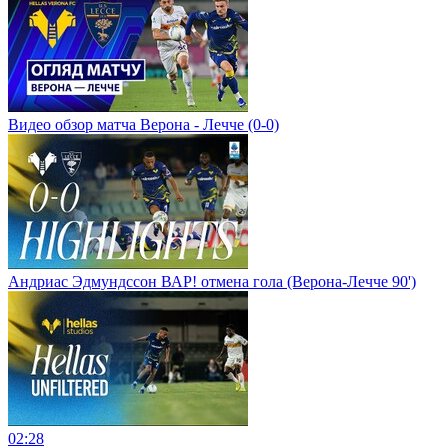
Видео обзор матча Верона - Лечче (0-0)
Андриас Эдмундссон ВАР! отмена гола (Верона-Лечче 90')
02:28