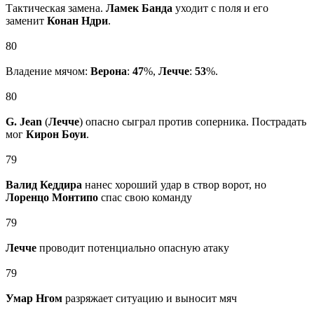
Тактическая замена.
Ламек Банда
уходит с поля и его
заменит
Конан Ндри
.
80
Владение мячом:
Верона
:
47
%,
Лечче
:
53
%.
80
G. Jean
(
Лечче
) опасно сыграл против соперника. Пострадать
мог
Кирон Боуи
.
79
Валид Кеддира
нанес хороший удар в створ ворот, но
Лоренцо Монтипо
спас свою команду
79
Лечче
проводит потенциально опасную атаку
79
Умар Нгом
разряжает ситуацию и выносит мяч