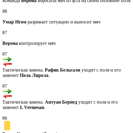
Команда
Верона
вбросила мяч из аута на своей половине поля
88
Умар Нгом
разряжает ситуацию и выносит мяч
87
Верона
контролирует мяч
87
Тактическая замена.
Рафик Бельгали
уходит с поля и его
заменит
Поль Лирола
.
87
Тактическая замена.
Антуан Бернед
уходит с поля и его
заменит
I. Vermesan
.
86