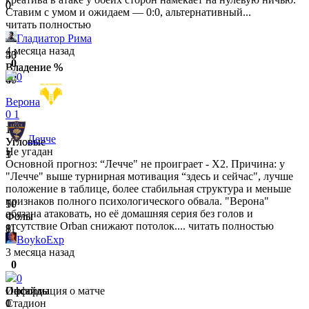
0
0
Ставим с умом и ожидаем — 0:0, альтернативный...
читать полностью
Гладиатор Рима
4 месяца назад
53
40
0
Владение %
Владение %
0
47
60
Верона
0
1
1
1
Лечче
Угловые
Угловые
Не угадан
1
3
Основной прогноз: “Лечче" не проиграет - X2. Причина: у
"Лечче" выше турнирная мотивация “здесь и сейчас", лучше
положение в таблице, более стабильная структура и меньше
признаков полного психологического обвала. "Верона"
5
10
обязана атаковать, но её домашняя серия без голов и
Фолы
Фолы
отсутствие Orban снижают потолок....
читать полностью
11
8
BoykoExp
3 месяца назад
0
0
3
0
Офсайды
Офсайды
Информация о матче
1
0
Стадион