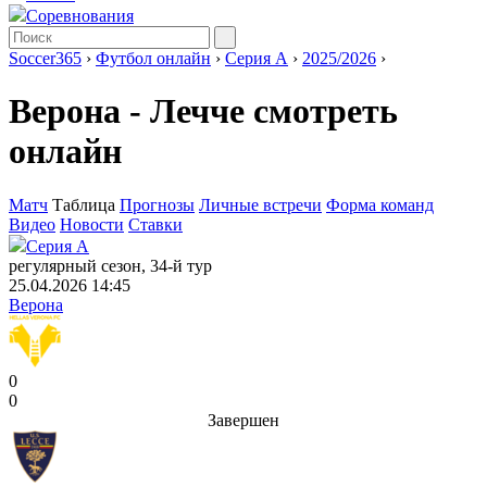
Соревнования
Soccer365
›
Футбол онлайн
›
Серия А
›
2025/2026
›
Верона - Лечче смотреть
онлайн
Матч
Таблица
Прогнозы
Личные встречи
Форма команд
Видео
Новости
Ставки
Серия А
регулярный сезон, 34-й тур
25.04.2026 14:45
Верона
0
0
Завершен