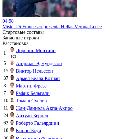
04:58
Mister Di Francesco presenta Hellas Verona-Lecce
Стартовые составы
Запасные игроки
Расстановка
Лоренцо Монтипо
1
(c)
5
Андриас Эдмундссон
15
Виктор Нельссон
37
Армел Белла-Котчап
3
Мартин Фрезе
7
Рафик Бельгали
10
Томаш Суслов
11
Жан-Даниэль Акпа-Акпро
24
Антуан Бернед
63
Роберто Гальярдини
18
Кирон Боуи
30
Владимиро Фальконе