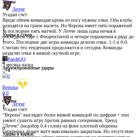
Удары
Удары
4
8
Лечче
Угадан счет
Вроде обеим командам кровь из носу нужны очки. Оба клуба
находятся на грани вылета. Но Верона имеет пять поражений
1
2
за последние пять матчей. У Лечче лишь одна ничья в
Удары в створ
Удары в створ
последнем туре с Фиорентиной и четыре поражения к ряду до
1
1
этого. Последние две игры команды делили очки. 1-1 и 0-0.
Считаю что тенденция продолжится и сегодня. Команды
разделят очки в вязкой скучной игре.
Pap4iQQ
2
0
3 месяца назад
Заблокированные удары
Заблокированные удары
+4
2
3
0
Верона
0
0
1
1
Сейвы
Сейвы
Лечче
1
2
Угадан счет
"Верона" выглядит более вязкой командой по цифрам + они
умеют сушить игру против равных соперников. Тренд
"Лечче" (недобор 0.4 голов) на фоне плотной обороны
0
0
соперника делает матч максимально закрытым. Но отсутствие
Удары в каркас
Удары в каркас
креатива в атаке у обеих сторон намекает на нулевую ничью.