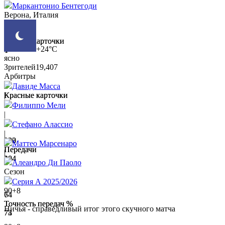
Маркантонио Бентегоди
Верона, Италия
0
2
Желтые карточки
Желтые карточки
+24°C
1
4
ясно
Зрителей
19,407
Арбитры
0
0
Давиде Масса
Красные карточки
Красные карточки
|
0
0
Филиппо Мели
|
Стефано Алассио
|
200
133
Маттео Марсенаро
Передачи
Передачи
|
184
204
Алеандро Ди Паоло
Сезон
Серия А 2025/2026
90+8
74
64
Точность передач %
Точность передач %
Ничья - справедливый итог этого скучного матча
73
74