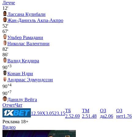
Лечче
12'
Лассана Кулибали
Жан-Даниэль Акпа-Акпро
52'
67'
Ульбер Рамадани
Николас Валентини
82'
86'
Валид Кеддира
+3
90
Конан Ндри
Андриас Эдмундссон
+4
90
+7
90
Данилу Вейга
Отчет
Чат
ТБ
ТМ
ОЗ
ОЗ
1
2.59
X
3.05
2
3.15
2.5
2.69
2.5
1.48
да
2.06
нет
1.76
Реклама 18+
Видео