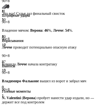
90+8
11
8
Это все! Судья дал финальный свисток
Штрафные удары
Штрафные удары
5
10
90+8
Владение мячом:
Верона
:
46
%,
Лечче
:
54
%.
10
8
90+8
Вбрасывания
Вбрасывания
17
10
Лечче
проводит потенциально опасную атаку
90+8
8
27
Команда
Лечче
начала контратаку
Выносы
Выносы
15
10
90+8
Владимиро Фальконе
вышел из ворот и забрал мяч
0
0
90+8
Голевые моменты
Голевые моменты
1
1
N. Valentini
(
Верона
) пробует нанести удар издали, но ---
держит все под контролем