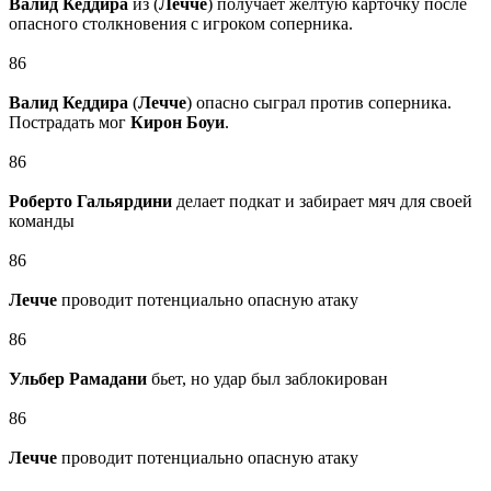
Валид Кеддира
из (
Лечче
) получает желтую карточку после
опасного столкновения с игроком соперника.
86
Валид Кеддира
(
Лечче
) опасно сыграл против соперника.
Пострадать мог
Кирон Боуи
.
86
Роберто Гальярдини
делает подкат и забирает мяч для своей
команды
86
Лечче
проводит потенциально опасную атаку
86
Ульбер Рамадани
бьет, но удар был заблокирован
86
Лечче
проводит потенциально опасную атаку