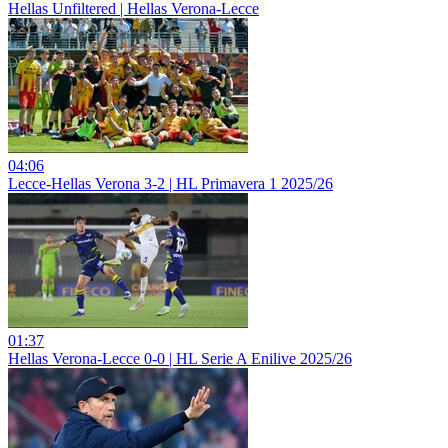
Hellas Unfiltered | Hellas Verona-Lecce
04:06
Lecce-Hellas Verona 3-2 | HL Primavera 1 2025/26
01:37
Hellas Verona-Lecce 0-0 | HL Serie A Enilive 2025/26