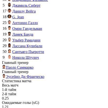
5
Джамиль Сиберт
17
Данилу Вейга
18
G. Jean
25
Антонио Галло
16
Омри Гандельман
19
Ламек Банда
20
Ульбер Рамадани
29
Лассана Кулибали
50
Сантьяго Пьеротти
9
Никола Штулич
Главный тренер
Паоло Саммарко
Главный тренер
Эусебио Ди Франческо
Статистика матча
Весь матч
1-й тайм
2-й тайм
0.25
Ожидаемые голы (xG)
1.21