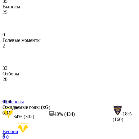
35
Выносы
25
0
Голевые моменты
2
33
Отборы
20
0.28
0.04
Прогнозы
Ожидаемые голы (xG)
Ожидаемые голы (xG)
0.16
0.47
18%
48% (434)
34% (302)
(160)
Верона
4
2
0
0