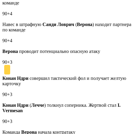
команде
90+4
Навес в штрафную
Санди Ловрич
(
Верона
) находит партнера
по команде
90+4
Верона
проводит потенциально опасную атаку
90+3
Конан Ндри
совершил тактический фол и получает желтую
карточку
90+3
Конан Ндри
(
Лечче
) толкнул соперника. Жертвой стал
I.
Vermesan
90+3
Команда
Верона
начала контратаку