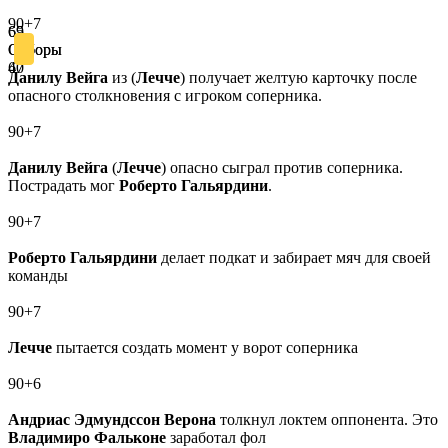
90+7
69
65
Отборы
Отборы
47
60
Данилу Вейга
из (
Лечче
) получает желтую карточку после
опасного столкновения с игроком соперника.
90+7
Данилу Вейга
(
Лечче
) опасно сыграл против соперника.
Пострадать мог
Роберто Гальярдини
.
90+7
Роберто Гальярдини
делает подкат и забирает мяч для своей
команды
90+7
Лечче
пытается создать момент у ворот соперника
90+6
Андриас Эдмундссон
Верона
толкнул локтем оппонента. Это
Владимиро Фальконе
заработал фол