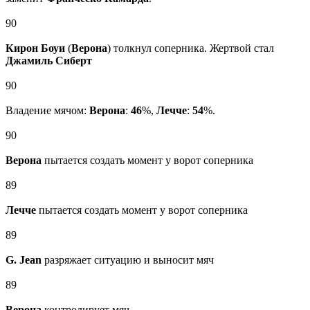
90
Кирон Боуи
(
Верона
) толкнул соперника. Жертвой стал
Джамиль Сиберт
90
Владение мячом:
Верона
:
46
%,
Лечче
:
54
%.
90
Верона
пытается создать момент у ворот соперника
89
Лечче
пытается создать момент у ворот соперника
89
G. Jean
разряжает ситуацию и выносит мяч
89
Верона
контролирует мяч