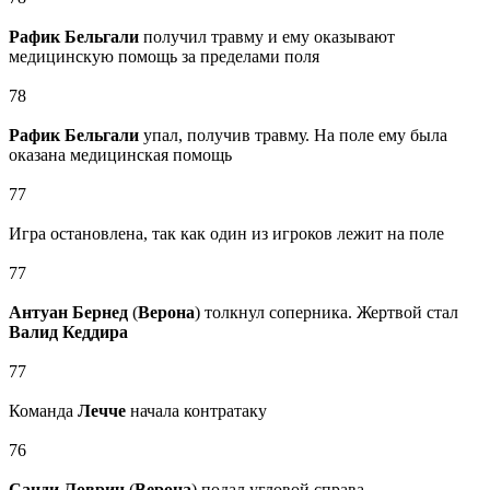
Рафик Бельгали
получил травму и ему оказывают
медицинскую помощь за пределами поля
78
Рафик Бельгали
упал, получив травму. На поле ему была
оказана медицинская помощь
77
Игра остановлена, так как один из игроков лежит на поле
77
Антуан Бернед
(
Верона
) толкнул соперника. Жертвой стал
Валид Кеддира
77
Команда
Лечче
начала контратаку
76
Санди Ловрич
(
Верона
) подал угловой справа