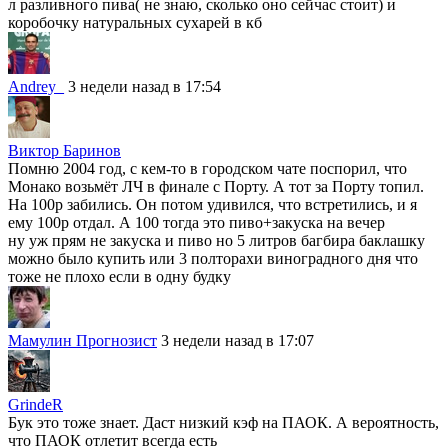
л разливного пива( не знаю, сколько оно сейчас стоит) и
коробочку натуральных сухарей в кб
Andrey_
3 недели назад в 17:54
Виктор Баринов
Помню 2004 год, с кем-то в городском чате поспорил, что
Монако возьмёт ЛЧ в финале с Порту. А тот за Порту топил.
На 100р забились. Он потом удивился, что встретились, и я
ему 100р отдал. А 100 тогда это пиво+закуска на вечер
ну уж прям не закуска и пиво но 5 литров багбира баклашку
можно было купить или 3 полторахи виноградного дня что
тоже не плохо если в одну будку
Мамулин Прогнозист
3 недели назад в 17:07
GrindeR
Бук это тоже знает. Даст низкий кэф на ПАОК. А вероятность,
что ПАОК отлетит всегда есть