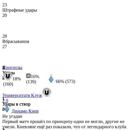
23
Штрафные удары
20
28
Вбрасывания
27
2
5
4
Прогнозы
Удары
Удары
Удары
16%
7
8
2
18%
66% (573)
(139)
(160)
Университатя Клуж
1
1
1
2
0
Удары в створ
Удары в створ
Удары в створ
3
3
0
Динамо Киев
Не угадан
Первый матч прошёл по принципу-одни не могли, другие не
умели. Киевляне ещё раз показали, что от легендарного клуба