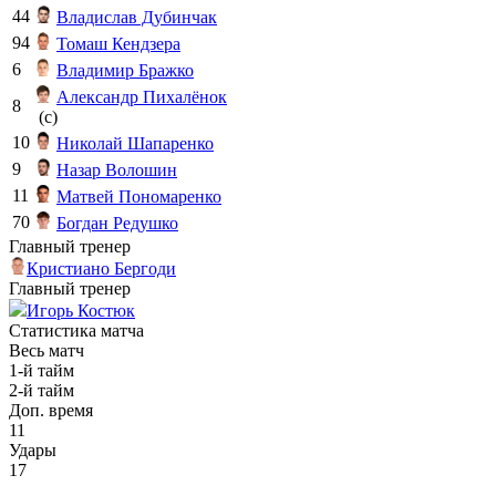
44
Владислав Дубинчак
94
Томаш Кендзера
6
Владимир Бражко
Александр Пихалёнок
8
(c)
10
Николай Шапаренко
9
Назар Волошин
11
Матвей Пономаренко
70
Богдан Редушко
Главный тренер
Кристиано Бергоди
Главный тренер
Игорь Костюк
Статистика матча
Весь матч
1-й тайм
2-й тайм
Доп. время
11
Удары
17