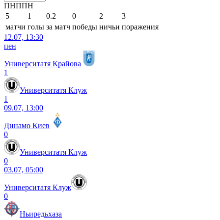
П
Н
П
П
Н
5
1
0.2
0
2
3
матчи
голы
за матч
победы
ничьи
поражения
12.07, 13:30
пен
Университатя Крайова
1
Университатя Клуж
1
09.07, 13:00
Динамо Киев
0
Университатя Клуж
0
03.07, 05:00
Университатя Клуж
0
Ньиредьхаза