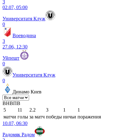
3
02.07, 05:00
Университатя Клуж
0
Воеводина
3
27.06, 12:30
Уйпешт
0
Университатя Клуж
0
Динамо Киев
В
Н
В
П
В
5
11
2.2
3
1
1
матчи
голы
за матч
победы
ничьи
поражения
10.07, 06:30
Радомяк Радом