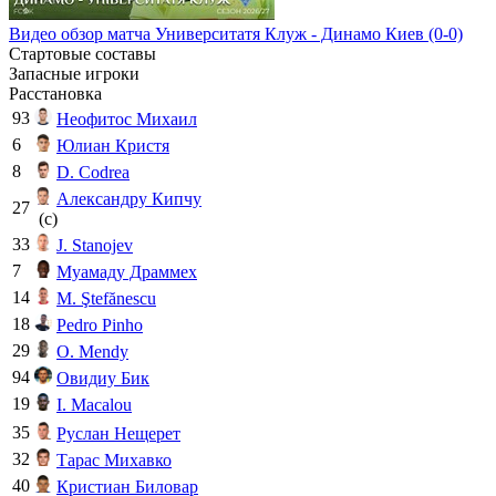
Видео обзор матча Университатя Клуж - Динамо Киев (0-0)
Стартовые составы
Запасные игроки
Расстановка
93
Неофитос Михаил
6
Юлиан Кристя
8
D. Codrea
Александру Кипчу
27
(c)
33
J. Stanojev
7
Муамаду Драммех
14
M. Ştefănescu
18
Pedro Pinho
29
O. Mendy
94
Овидиу Бик
19
I. Macalou
35
Руслан Нещерет
32
Тарас Михавко
40
Кристиан Биловар