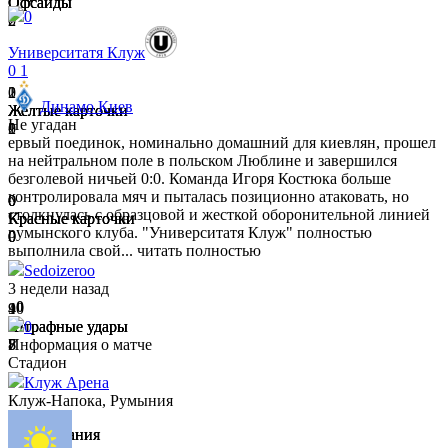
Офсайды
Офсайды
Офсайды
0
2
0
2
Университатя Клуж
0
1
2
1
0
Динамо Киев
Желтые карточки
Желтые карточки
Желтые карточки
Не угадан
0
2
1
ервый поединок, номинально домашний для киевлян, прошел
на нейтральном поле в польском Люблине и завершился
безголевой ничьей 0:0. Команда Игоря Костюка больше
контролировала мяч и пыталась позиционно атаковать, но
0
0
0
столкнулась с образцовой и жесткой оборонительной линией
Красные карточки
Красные карточки
Красные карточки
румынского клуба. "Университатя Клуж" полностью
0
0
0
выполнила свой...
читать полностью
Sedoizeroo
3 недели назад
0
9
4
10
Штрафные удары
Штрафные удары
Штрафные удары
0
5
8
7
Информация о матче
Стадион
Клуж Арена
Клуж-Напока, Румыния
14
9
5
Вбрасывания
Вбрасывания
Вбрасывания