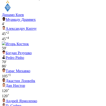
Динамо Киев
Муамаду Драммех
4'
Александру Кипчу
+2
45
+4
45
Игорь Костюк
59'
Богдан Редушко
Pedro Pinho
70'
86'
Тарас Михавко
+1
105
Джастин Лонвейк
Дан Нистор
+
120
+
120
Андрей Ярмоленко
D. Codrea