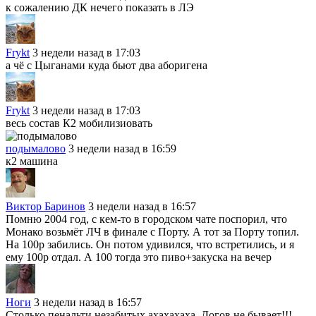
к сожалению ДК нечего показать в ЛЭ
Frykt
3 недели назад в 17:03
а чё с Цыганами куда бьют два аборигена
Frykt
3 недели назад в 17:03
весь состав К2 мобилизиовать
подымалово
3 недели назад в 16:59
к2 машина
Виктор Баринов
3 недели назад в 16:57
Помню 2004 год, с кем-то в городском чате поспорил, что
Монако возьмёт ЛЧ в финале с Порту. А тот за Порту топил.
На 100р забились. Он потом удивился, что встретились, и я
ему 100р отдал. А 100 тогда это пиво+закуска на вечер
Ноги
3 недели назад в 16:57
Столько пенальти незабитых ахахахаха. Догов не бывает!!!