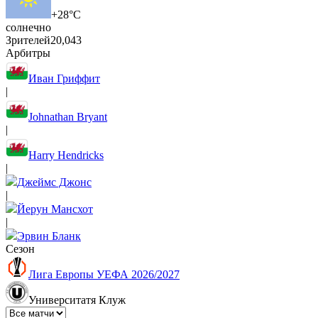
9
11
7
+28°C
солнечно
Зрителей
20,043
Арбитры
Иван Гриффит
|
Johnathan Bryant
|
Harry Hendricks
|
Джеймс Джонс
|
Йерун Мансхот
|
Эрвин Бланк
Сезон
Лига Европы УЕФА 2026/2027
Университатя Клуж