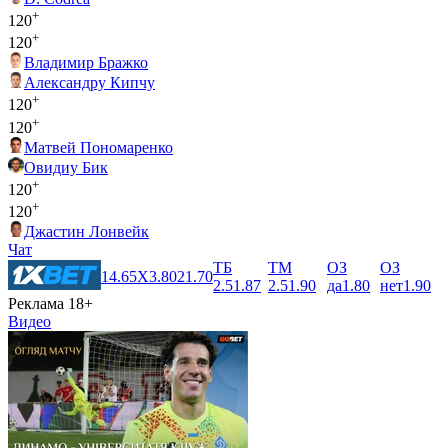
+
120
+
120
Владимир Бражко
Александру Кипчу
+
120
+
120
Матвей Пономаренко
Овидиу Бик
+
120
+
120
Джастин Лонвейк
Чат
ТБ
ТМ
ОЗ
ОЗ
1
4.65
X
3.80
2
1.70
2.5
1.87
2.5
1.90
да
1.80
нет
1.90
Реклама 18+
Видео