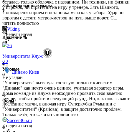
1
2
3
осталась только оболочка с названием. Ни техники, ни физики
Заблокированные удары
Заблокированные удары
Заблокированные удары
у игроков, ни стратегии на игру у тренера. Зять Шацкого,
2
1
2
Пономаренко-прием и остановка мяча как у забора. Удар по
воротам с десяти метров-метров на пять выше ворот. С...
читать полностью
Viking
42
40
45
4 недели назад
Владение %
Владение %
Владение %
+7
58
60
55
26
Университатя Клуж
0
2
4
1
1
Угловые
Угловые
Угловые
Динамо Киев
2
0
0
Не угадан
"Университатя" вытянула гостевую ничью с киевским
"Динамо" как нечто очень ценное, учитывая характер игры.
Дома команде из Клужа необходимо проявить себя заметно
3
9
5
лучше, чтобы пройти в следующий раунд. Но, как показывают
Фолы
Фолы
Фолы
последние матчи, включая игру Суперкубка Румынии с
5
5
8
"Университатей" (Крайова), в защите достаточно проблем.
Только везёт, что...
читать полностью
Soccer365.ru
3 недели назад
1
0
0
+6