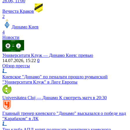
28.06, 11:00
Вечиста Краков
2
Динамо Киев
4
Новости
Университатя Клуж ― Динамо Киев: превью
14.07.2026, 15:22
0
Обзор прессы
Киевское "Динамо" по пенальти прошло румынский
"Университатя Клуж" в Лиге Европы
Universitatea Cluj — Динамо К cмотреть матч в 20:30
Главный тренер киевского "Динамо" высказался о победе над
"Карабахом" в ЛК
Три клуба АПЛ хотят подписать защитника киевского