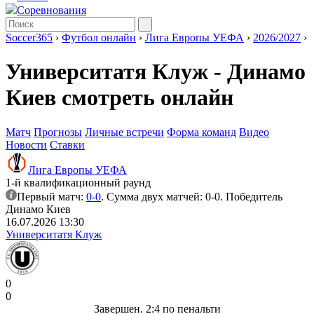
Соревнования
Soccer365
›
Футбол онлайн
›
Лига Европы УЕФА
›
2026/2027
›
Университатя Клуж - Динамо
Киев смотреть онлайн
Матч
Прогнозы
Личные встречи
Форма команд
Видео
Новости
Ставки
Лига Европы УЕФА
1-й квалификационный раунд
Первый матч:
0-0
. Сумма двух матчей: 0-0. Победитель
Динамо Киев
16.07.2026 13:30
Университатя Клуж
0
0
Завершен. 2:4 по пенальти