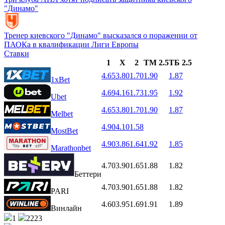
"Динамо"
Тренер киевского "Динамо" высказался о поражении от
ПАОКа в квалификации Лиги Европы
Ставки
1
X
2
ТМ 2.5
ТБ 2.5
4.65
3.80
1.70
1.90
1.87
1xBet
4.69
4.16
1.73
1.95
1.92
Ubet
4.65
3.80
1.70
1.90
1.87
Melbet
4.90
4.10
1.58
MostBet
4.90
3.86
1.64
1.92
1.85
Marathonbet
4.70
3.90
1.65
1.88
1.82
Беттери
4.70
3.90
1.65
1.88
1.82
PARI
4.60
3.95
1.69
1.91
1.89
Винлайн
1
2223