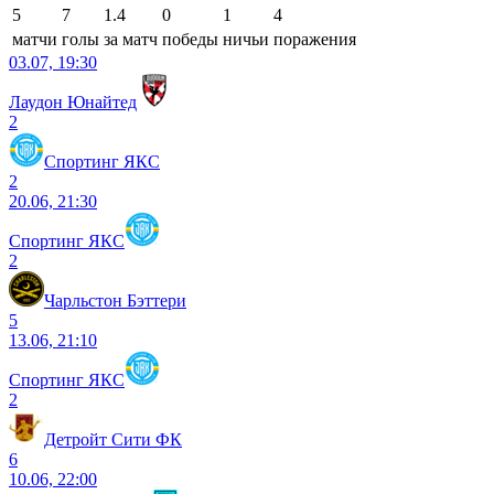
5
7
1.4
0
1
4
матчи
голы
за матч
победы
ничьи
поражения
03.07, 19:30
Лаудон Юнайтед
2
Спортинг ЯКС
2
20.06, 21:30
Спортинг ЯКС
2
Чарльстон Бэттери
5
13.06, 21:10
Спортинг ЯКС
2
Детройт Сити ФК
6
10.06, 22:00