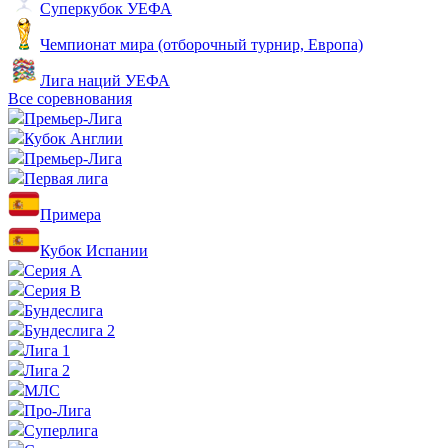
Суперкубок УЕФА
Чемпионат мира (отборочный турнир, Европа)
Лига наций УЕФА
Все соревнования
Премьер-Лига
Кубок Англии
Премьер-Лига
Первая лига
Примера
Кубок Испании
Серия А
Серия B
Бундеслига
Бундеслига 2
Лига 1
Лига 2
МЛС
Про-Лига
Суперлига