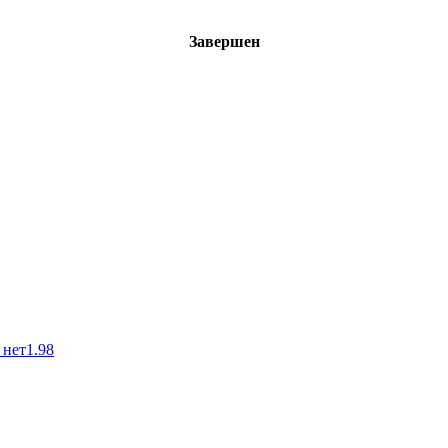
Завершен
 нет
1.98