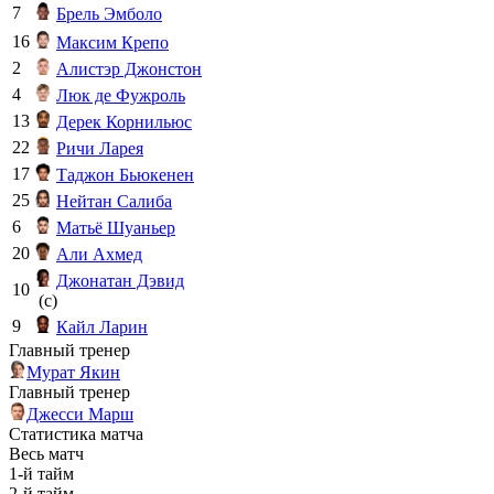
7
Брель Эмболо
16
Максим Крепо
2
Алистэр Джонстон
4
Люк де Фужроль
13
Дерек Корнильюс
22
Ричи Ларея
17
Таджон Бьюкенен
25
Нейтан Салиба
6
Матьё Шуаньер
20
Али Ахмед
Джонатан Дэвид
10
(c)
9
Кайл Ларин
Главный тренер
Мурат Якин
Главный тренер
Джесси Марш
Статистика матча
Весь матч
1-й тайм
2-й тайм