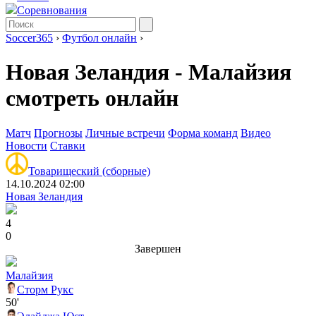
Соревнования
Soccer365
›
Футбол онлайн
›
Новая Зеландия - Малайзия
смотреть онлайн
Матч
Прогнозы
Личные встречи
Форма команд
Видео
Новости
Ставки
Товарищеский (сборные)
14.10.2024 02:00
Новая Зеландия
4
0
Завершен
Малайзия
Сторм Рукс
50'