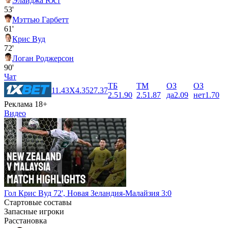
Элайджа Юст
53'
Мэттью Гарбетт
61'
Крис Вуд
72'
Логан Роджерсон
90'
Чат
ТБ
ТМ
ОЗ
ОЗ
1
1.43
X
4.35
2
7.37
2.5
1.90
2.5
1.87
да
2.09
нет
1.70
Реклама 18+
Видео
Гол Крис Вуд 72', Новая Зеландия-Малайзия 3:0
Стартовые составы
Запасные игроки
Расстановка