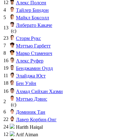
12
Алекс Полсен
4
Тайлер Биндон
5
Майкл Боксолл
Либерато Какаче
13
(c)
23
Сторм Рукс
7
Мэттью Гарбетт
8
Марко Стаменич
16
Алекс Руфер
19
Бенджамин Оулд
11
Элайджа Юст
18
Бен Уэйн
16
Ахмад Сийхан Хазми
Мэттью Дэвис
2
(c)
6
Доминик Тан
22
Лавер Корбин-Онг
24
Harith Haiqal
12
Arif Aiman