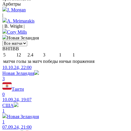
Арбитры
J. Morgan
|
A. Meimarakis
|
B. Wright
|
Cory Mills
Новая Зеландия
В
Н
П
В
В
5
12
2.4
3
1
1
матчи
голы
за матч
победы
ничьи
поражения
10.10.24, 22:00
Новая Зеландия
3
Таити
0
10.09.24, 19:07
США
1
Новая Зеландия
1
07.09.24, 21:00