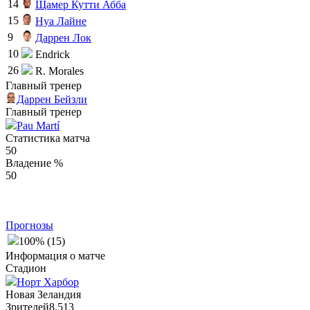
14
Щамер Кутти Абба
15
Нуа Лайне
9
Даррен Лок
10
Endrick
26
R. Morales
Главный тренер
Даррен Бейзли
Главный тренер
Pau Martí
Статистика матча
50
Владение %
50
Прогнозы
100% (15)
Информация о матче
Стадион
Норт Харбор
Новая Зеландия
Зрителей
8,513