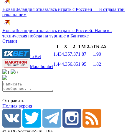
Новая Зеландия отказалась играть с Россией — и отдала три
очка нашим
Новая Зеландия отказалась играть с Россией. Нашим -
техническая победа на турнире в Бангкоке
Ставки
1
X
2
ТМ 2.5
ТБ 2.5
1.43
4.35
7.37
1.87
1.90
1xBet
1.44
4.35
6.85
1.95
1.82
Marathonbet
1
0
Отправить
Полная версия
© 2026 Soccer365.ru | 18+