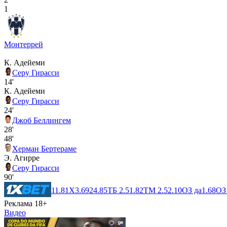
1
Монтеррей
К. Адейеми
Серу Гирасси
14'
К. Адейеми
Серу Гирасси
24'
Джоб Беллингем
28'
48'
Херман Бертераме
Э. Агирре
Серу Гирасси
90'
1
1.81
X
3.69
2
4.85
ТБ 2.5
1.82
ТМ 2.5
2.10
ОЗ да
1.68
ОЗ
Реклама 18+
Видео