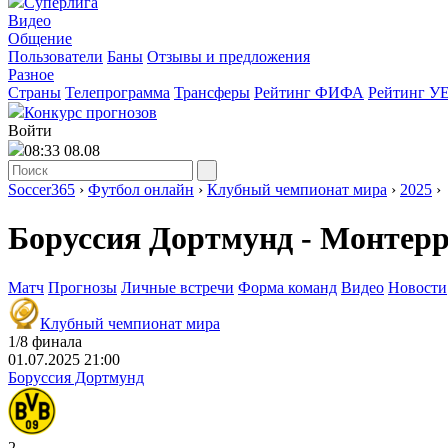
Суперлига
Видео
Общение
Пользователи
Баны
Отзывы и предложения
Разное
Страны
Телепрограмма
Трансферы
Рейтинг ФИФА
Рейтинг У
Конкурс прогнозов
Войти
08:33 08.08
Soccer365
›
Футбол онлайн
›
Клубный чемпионат мира
›
2025
›
Боруссия Дортмунд - Монтерр
Матч
Прогнозы
Личные встречи
Форма команд
Видео
Новости
Клубный чемпионат мира
1/8 финала
01.07.2025 21:00
Боруссия Дортмунд
2