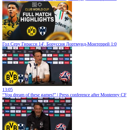
Гол Серу Гирасси 14', Боруссия Дортмунд-Монтеррей 1:0
13:05
“You dream of these games!” | Press conference after Monterrey CF