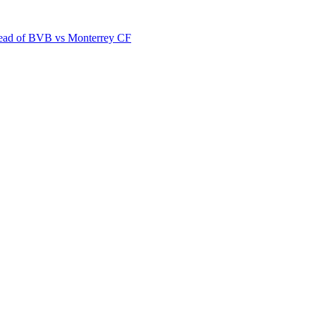
ahead of BVB vs Monterrey CF