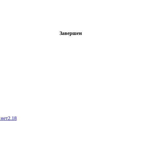
Завершен
 нет
2.18