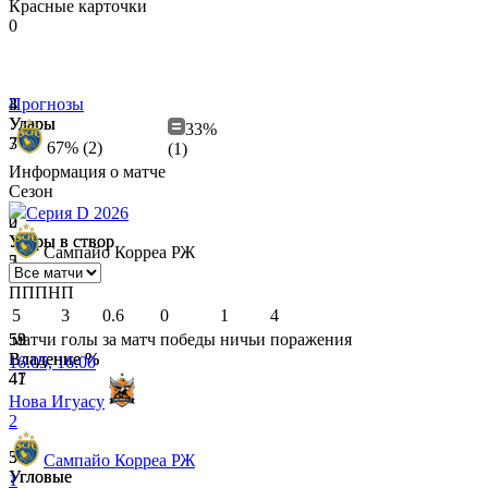
Красные карточки
0
3
4
Прогнозы
Удары
Удары
33%
3
7
67% (2)
(1)
Информация о матче
Сезон
Серия D 2026
0
2
Удары в створ
Удары в створ
Сампайо Корреа РЖ
2
5
П
П
П
Н
П
5
3
0.6
0
1
4
53
59
матчи
голы
за матч
победы
ничьи
поражения
Владение %
Владение %
16.05, 16:00
47
41
Нова Игуасу
2
5
3
Сампайо Корреа РЖ
Угловые
Угловые
1