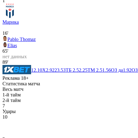
1
Марика
16'
Pablo Thomaz
Elias
65'
нет данных
89'
1
2.10
X
2.92
2
3.53
ТБ 2.5
2.25
ТМ 2.5
1.56
ОЗ да
1.92
ОЗ
Реклама 18+
Статистика матча
Весь матч
1-й тайм
2-й тайм
7
Удары
10