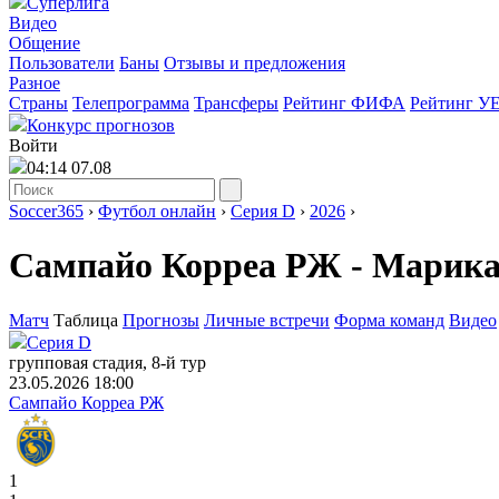
Суперлига
Видео
Общение
Пользователи
Баны
Отзывы и предложения
Разное
Страны
Телепрограмма
Трансферы
Рейтинг ФИФА
Рейтинг У
Конкурс прогнозов
Войти
04:14 07.08
Soccer365
›
Футбол онлайн
›
Серия D
›
2026
›
Сампайо Корреа РЖ - Марика
Матч
Таблица
Прогнозы
Личные встречи
Форма команд
Видео
Серия D
групповая стадия, 8-й тур
23.05.2026 18:00
Сампайо Корреа РЖ
1