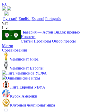
RU
Русский
English
Espanol
Português
Чат
Live
Бавария ― Астон Вилла: превью
Новости
Статьи
Прогнозы
Обзор прессы
Матчи
Соревнования
Чемпионат мира
Чемпионат Европы
Лига чемпионов УЕФА
Олимпийские игры
Лига Европы УЕФА
Кубок Америки
Клубный чемпионат мира