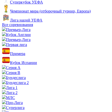
Суперкубок УЕФА
Чемпионат мира (отборочный турнир, Европа)
Лига наций УЕФА
Все соревнования
Премьер-Лига
Кубок Англии
Премьер-Лига
Первая лига
Примера
Кубок Испании
Серия А
Серия B
Бундеслига
Бундеслига 2
Лига 1
Лига 2
МЛС
Про-Лига
Суперлига