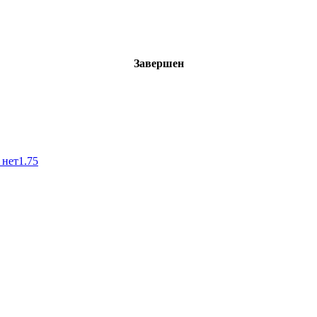
Завершен
 нет
1.75