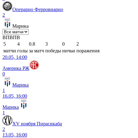
Операрио Ферровиарио
2
Марика
В
П
В
П
В
5
4
0.8
3
0
2
матчи
голы
за матч
победы
ничьи
поражения
20.05, 14:00
Америка РЖ
0
Марика
1
16.05, 16:00
Марика
1
XV ноября Пирасикаба
2
13.05, 16:00