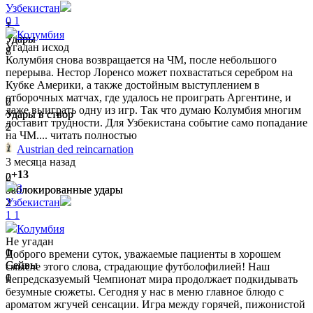
Узбекистан
0
1
1
7
Колумбия
Удары
Удары
Угадан исход
7
8
Колумбия снова возвращается на ЧМ, после небольшого
перерыва. Нестор Лоренсо может похвастаться серебром на
Кубке Америки, а также достойным выступлением в
отборочных матчах, где удалось не проиграть Аргентине, и
0
2
даже выиграть одну из игр. Так что думаю Колумбия многим
Удары в створ
Удары в створ
доставит трудности. Для Узбекистана событие само попадание
2
2
на ЧМ....
читать полностью
Austrian ded reincarnation
3 месяца назад
+13
0
2
3
Заблокированные удары
Заблокированные удары
2
2
Узбекистан
1
1
Колумбия
Не угадан
1
0
Доброго времени суток, уважаемые пациенты в хорошем
Сейвы
Сейвы
смысле этого слова, страдающие футболофилией! Наш
0
1
непредсказуемый Чемпионат мира продолжает подкидывать
безумные сюжеты. Сегодня у нас в меню главное блюдо с
ароматом жгучей сенсации. Игра между горячей, пижонистой