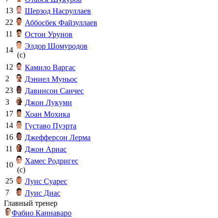
13
Шерзод Насруллаев
22
Аббосбек Файзуллаев
11
Остон Урунов
Элдор Шомуродов
14
(c)
12
Камило Варгас
2
Дэниел Муньос
23
Давинсон Санчес
3
Джон Лукуми
17
Хоан Мохика
14
Густаво Пуэрта
16
Джефферсон Лерма
11
Джон Ариас
Хамес Родригес
10
(c)
25
Луис Суарес
7
Луис Диас
Главный тренер
Фабио Каннаваро