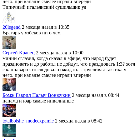
него. при кападзе смелее играли впереди
Типичный итальянский сушильщик уд
20legend
2 месяца назад в 10:35
Вратарь у узбеков ни о чем
Сергей Кравец
2 месяца назад в 10:00
минин сглазил, когда сказал в эфире, что народ будет
праздновать и до работы не дойдут. что праздновать 1:3? хотя
с каннаваро это следовало ожидать... трусливая тактика у
него. при кападзе смелее играли впереди
Бомж Гаврил Палыч Вонючкин
2 месяца назад в 08:44
панама и юар самые инвалидные
totalbolshe_modeexpamle
2 месяца назад в 08:42