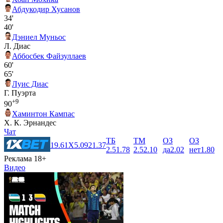
Абдукодир Хусанов
34'
40'
Дэниел Муньос
Л. Диас
Аббосбек Файзуллаев
60'
65'
Луис Диас
Г. Пуэрта
+9
90
Хаминтон Кампас
Х. К. Эрнандес
Чат
ТБ
ТМ
ОЗ
ОЗ
1
9.61
X
5.09
2
1.37
2.5
1.78
2.5
2.10
да
2.02
нет
1.80
Реклама 18+
Видео