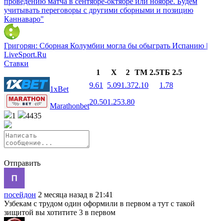
проведению матча в сентябре-октябре или ноябре. Будем
учитывать переговоры с другими сборными и позицию
Каннаваро"
Григорян: Сборная Колумбии могла бы обыграть Испанию |
LiveSport.Ru
Ставки
1
X
2
ТМ 2.5
ТБ 2.5
9.61
5.09
1.37
2.10
1.78
1xBet
20.50
1.25
3.80
Marathonbet
1
4435
Отправить
посейдон
2 месяца назад в 21:41
Узбекам с трудом один оформили в первом а тут с такой
зищитой вы хотитите 3 в первом