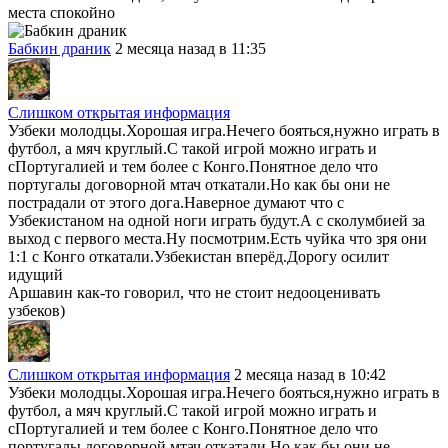
места спокойно
Бабкин драник
2 месяца назад в 11:35
Слишком открытая информация
Узбеки молодцы.Хорошая игра.Нечего бояться,нужно играть в
футбол, а мяч круглый.С такой игрой можно играть и
сПортугалией и тем более с Конго.Понятное дело что
португалы договорной мтач откатали.Но как бы они не
пострадали от этого дога.Наверное думают что с
Узбекистаном на одной ноги играть будут.А с сколумбией за
выход с первого места.Ну посмотрим.Есть чуйка что зря они
1:1 с Конго откатали.Узбекистан вперёд.Дорогу осилит
идущий
Аршавин как-то говорил, что не стоит недооценивать
узбеков)
Слишком открытая информация
2 месяца назад в 10:42
Узбеки молодцы.Хорошая игра.Нечего бояться,нужно играть в
футбол, а мяч круглый.С такой игрой можно играть и
сПортугалией и тем более с Конго.Понятное дело что
португалы договорной мтач откатали.Но как бы они не