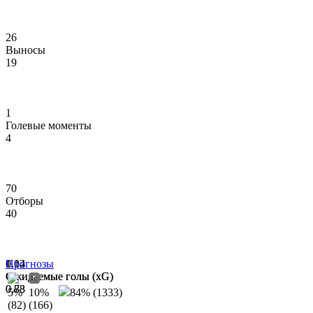
26
Выносы
19
1
Голевые моменты
4
70
Отборы
40
0.02
1.14
Прогнозы
Ожидаемые голы (xG)
Ожидаемые голы (xG)
0.83
0.78
5%
10%
84% (1333)
(82)
(166)