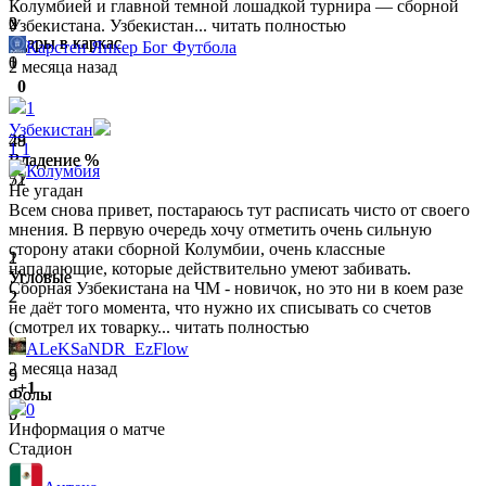
Колумбией и главной темной лошадкой турнира — сборной
0
2
Узбекистана. Узбекистан...
читать полностью
Удары в каркас
Удары в каркас
Карстен Янкер Бог Футбола
1
0
2 месяца назад
0
1
Узбекистан
28
49
1
1
Владение %
Владение %
Колумбия
72
51
Не угадан
Всем снова привет, постараюсь тут расписать чисто от своего
мнения. В первую очередь хочу отметить очень сильную
сторону атаки сборной Колумбии, очень классные
1
2
нападающие, которые действительно умеют забивать.
Угловые
Угловые
Сборная Узбекистана на ЧМ - новичок, но это ни в коем разе
2
2
не даёт того момента, что нужно их списывать со счетов
(смотрел их товарку...
читать полностью
ALeKSaNDR_EzFlow
2 месяца назад
9
5
+1
Фолы
Фолы
0
5
6
Информация о матче
Стадион