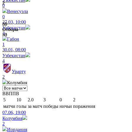
Узбекистан
2
2
0
Венесуэла
0
27.03, 10:00
33
86
Узбекистан
Отборы
Отборы
3
50
33
Габон
1
30.01, 08:00
Узбекистан
4
Урарту
2
Колумбия
В
В
П
П
В
5
10
2.0
3
0
2
матчи
голы
за матч
победы
ничьи
поражения
07.06, 19:00
Колумбия
2
Иордания