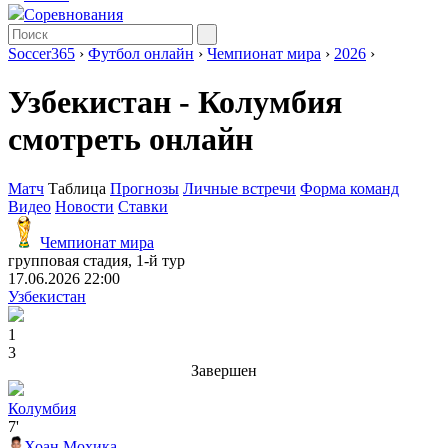
Соревнования
Soccer365
›
Футбол онлайн
›
Чемпионат мира
›
2026
›
Узбекистан - Колумбия
смотреть онлайн
Матч
Таблица
Прогнозы
Личные встречи
Форма команд
Видео
Новости
Ставки
Чемпионат мира
групповая стадия, 1-й тур
17.06.2026 22:00
Узбекистан
1
3
Завершен
Колумбия
7'
Хоан Мохика