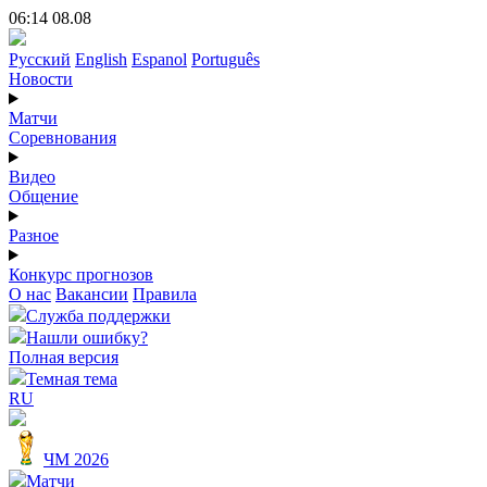
06:14 08.08
Русский
English
Espanol
Português
Новости
Матчи
Соревнования
Видео
Общение
Разное
Конкурс прогнозов
О нас
Вакансии
Правила
Служба поддержки
Нашли ошибку?
Полная версия
Темная тема
RU
ЧМ 2026
Матчи