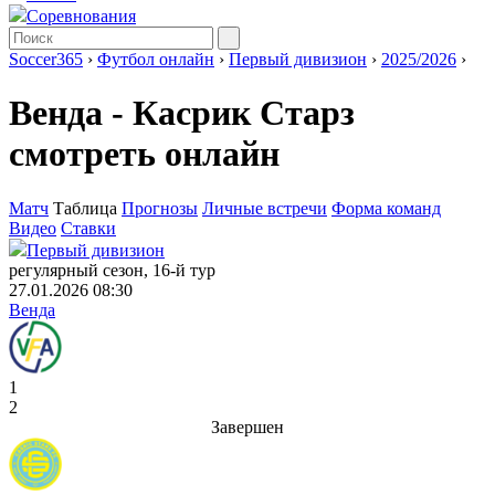
Соревнования
Soccer365
›
Футбол онлайн
›
Первый дивизион
›
2025/2026
›
Венда - Касрик Старз
смотреть онлайн
Матч
Таблица
Прогнозы
Личные встречи
Форма команд
Видео
Ставки
Первый дивизион
регулярный сезон, 16-й тур
27.01.2026 08:30
Венда
1
2
Завершен