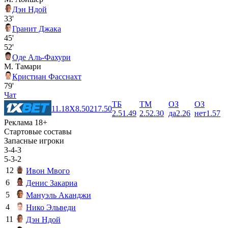
Дэн Ндой
33'
Гранит Джака
45'
52'
Оде Аль-Фахури
М. Тамари
Кристиан Фасснахт
79'
Чат
ТБ
ТМ
ОЗ
ОЗ
1
1.18
X
8.50
2
17.50
2.5
1.49
2.5
2.30
да
2.26
нет
1.57
Реклама 18+
Стартовые составы
Запасные игроки
3-4-3
5-3-2
12
Ивон Мвого
6
Денис Закариа
5
Мануэль Аканджи
4
Нико Эльведи
11
Дэн Ндой