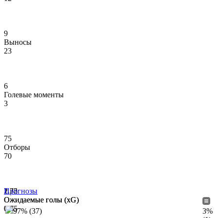
9
Выносы
23
6
Голевые моменты
3
75
Отборы
70
2.32
1.75
Прогнозы
Ожидаемые голы (xG)
Ожидаемые голы (xG)
0.7
0.65
97% (37)
3%