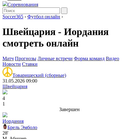
Соревнования
Soccer365
›
Футбол онлайн
›
Швейцария - Иордания
смотреть онлайн
Матч
Прогнозы
Личные встречи
Форма команд
Видео
Новости
Ставки
Товарищеский (сборные)
31.05.2026 09:00
Швейцария
4
1
Завершен
Иордания
Брель Эмболо
28'
М. Абишер