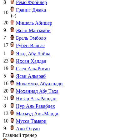
8
Ремо Фройлер
Гранит Джака
10
(c)
20
Мишель Абишер
9
Жоан Манзамби
7
Брель Эмболо
17
Рубен Варгас
1
Язид Абу Лайла
23
Ихсан Хаддад
19
Саед Аль-Росан
5
Ясан Альараб
16
Мохаммад Абуалнади
20
Моханнад Абу Таха
21
Низар Аль-Рашдан
8
Нур Аль Равабдех
13
Махмуд Аль-Марди
10
Мусса Тамари
9
Али Олуан
Главный тренер