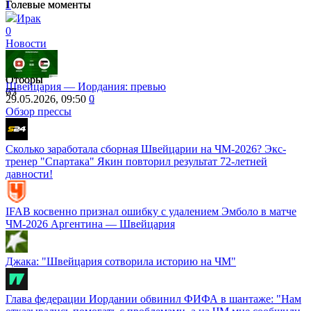
Голевые моменты
Голевые моменты
1
2
1
Ирак
0
Новости
83
67
Отборы
Отборы
Швейцария ― Иордания: превью
67
75
29.05.2026, 09:50
0
Обзор прессы
Сколько заработала сборная Швейцарии на ЧМ-2026? Экс-
тренер "Спартака" Якин повторил результат 72-летней
давности!
IFAB косвенно признал ошибку с удалением Эмболо в матче
ЧМ-2026 Аргентина — Швейцария
Джака: "Швейцария сотворила историю на ЧМ"
Глава федерации Иордании обвинил ФИФА в шантаже: "Нам