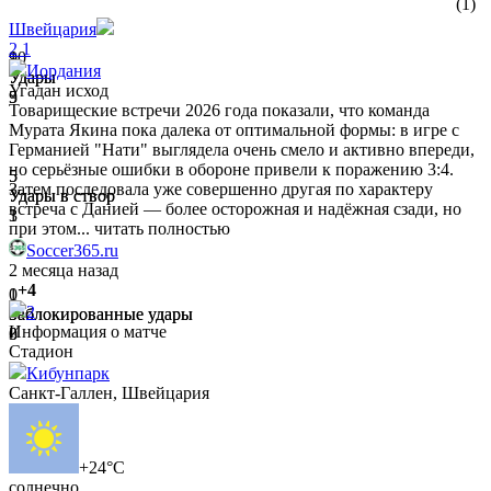
(1)
Швейцария
2
1
10
9
Иордания
Удары
Удары
Угадан исход
3
9
Товарищеские встречи 2026 года показали, что команда
Мурата Якина пока далека от оптимальной формы: в игре с
Германией "Нати" выглядела очень смело и активно впереди,
но серьёзные ошибки в обороне привели к поражению 3:4.
5
5
Затем последовала уже совершенно другая по характеру
Удары в створ
Удары в створ
встреча с Данией — более осторожная и надёжная сзади, но
1
3
при этом...
читать полностью
Soccer365.ru
2 месяца назад
+4
1
0
2
Заблокированные удары
Заблокированные удары
Информация о матче
0
3
Стадион
Кибунпарк
Санкт-Галлен, Швейцария
1
2
Сейвы
Сейвы
2
4
+24°C
солнечно