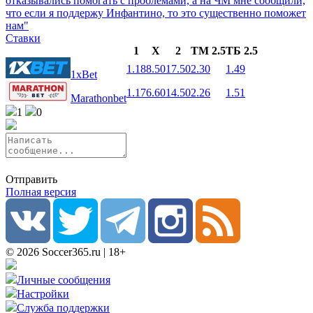
отказывались помогать с проблемами, а на ЧМ мне сообщили,
что если я поддержу Инфантино, то это существенно поможет
нам"
Ставки
1
X
2
ТМ 2.5
ТБ 2.5
1.18
8.50
17.50
2.30
1.49
1xBet
1.17
6.60
14.50
2.26
1.51
Marathonbet
1
0
Отправить
Полная версия
© 2026 Soccer365.ru | 18+
Личные сообщения
Настройки
Служба поддержки