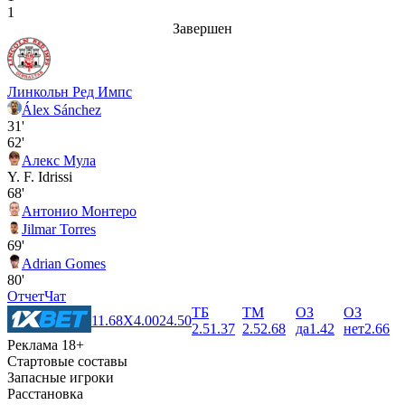
1
Завершен
Линкольн Ред Импс
Álex Sánchez
31'
62'
Алекс Мула
Y. F. Idrissi
68'
Антонио Монтеро
Jilmar Torres
69'
Adrian Gomes
80'
Отчет
Чат
ТБ
ТМ
ОЗ
ОЗ
1
1.68
X
4.00
2
4.50
2.5
1.37
2.5
2.68
да
1.42
нет
2.66
Реклама 18+
Стартовые составы
Запасные игроки
Расстановка