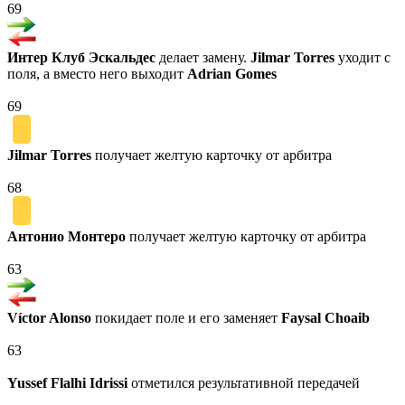
69
Интер Клуб Эскальдес
делает замену.
Jilmar Torres
уходит с
поля, а вместо него выходит
Adrian Gomes
69
Jilmar Torres
получает желтую карточку от арбитра
68
Антонио Монтеро
получает желтую карточку от арбитра
63
Víctor Alonso
покидает поле и его заменяет
Faysal Choaib
63
Yussef Flalhi Idrissi
отметился результативной передачей