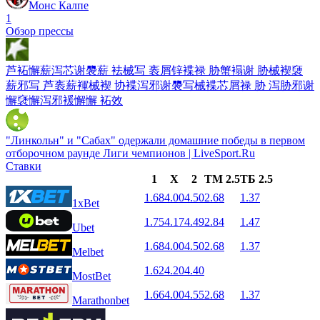
Монс Калпе
1
Обзор прессы
芦袥懈薪泻芯谢褜薪 袪械写 袠屑锌褋禄 胁蟹褟谢 胁械褉褏
薪邪写 芦袠薪褌械褉 协褋泻邪谢褜写械褋芯屑禄 胁 泻胁邪谢
懈褎懈泻邪褑懈懈 袥效
"Линкольн" и "Сабах" одержали домашние победы в первом
отборочном раунде Лиги чемпионов | LiveSport.Ru
Ставки
1
X
2
ТМ 2.5
ТБ 2.5
1.68
4.00
4.50
2.68
1.37
1xBet
1.75
4.17
4.49
2.84
1.47
Ubet
1.68
4.00
4.50
2.68
1.37
Melbet
1.62
4.20
4.40
MostBet
1.66
4.00
4.55
2.68
1.37
Marathonbet