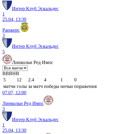
Интер Клуб Эскальдес
1
25.04, 13:30
Ранжерс
3
Интер Клуб Эскальдес
5
Линкольн Ред Импс
В
В
В
Н
В
5
12
2.4
4
1
0
матчи
голы
за матч
победы
ничьи
поражения
07.07, 12:00
Линкольн Ред Импс
3
Интер Клуб Эскальдес
1
25.04, 13:30