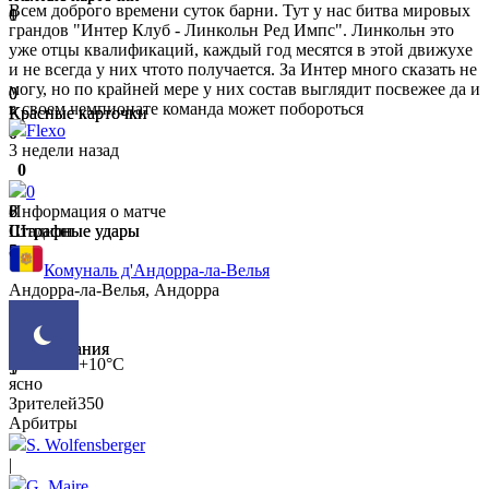
Всем доброго времени суток барни. Тут у нас битва мировых
0
1
грандов "Интер Клуб - Линкольн Ред Импс". Линкольн это
уже отцы квалификаций, каждый год месятся в этой движухе
и не всегда у них чтото получается. За Интер много сказать не
могу, но по крайней мере у них состав выглядит посвежее да и
0
0
в своем чемпионате команда может побороться
Красные карточки
Красные карточки
Flexo
0
0
3 недели назад
0
0
8
6
Информация о матче
Штрафные удары
Штрафные удары
Стадион
5
8
Комуналь д'Андорра-ла-Велья
Андорра-ла-Велья, Андорра
17
19
Вбрасывания
Вбрасывания
+10°C
5
1
ясно
Зрителей
350
Арбитры
S. Wolfensberger
|
G. Maire