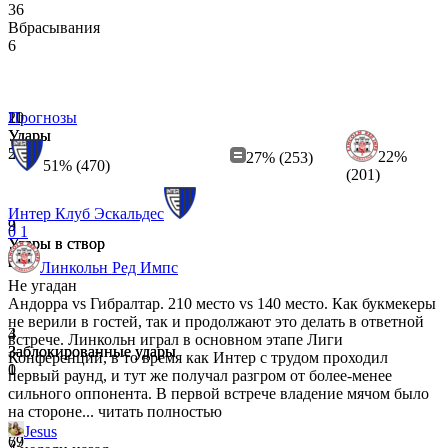
36
Вбрасывания
6
11
20
Прогнозы
Удары
Удары
2
5
22%
27% (253)
51% (470)
(201)
Интер Клуб Эскальдес
3
9
0
1
Удары в створ
Удары в створ
0
2
Линкольн Ред Импс
Не угадан
Андорра vs Гибралтар. 210 место vs 140 место. Как букмекеры
не верили в гостей, так и продолжают это делать в ответной
3
4
встрече. Линкольн играл в основном этапе Лиги
Заблокированные удары
Заблокированные удары
Конференций, в то время как Интер с трудом проходил
1
0
первый раунд, и тут же получал разгром от более-менее
сильного оппонента. В первой встрече владение мячом было
на стороне...
читать полностью
Jesus
69
77