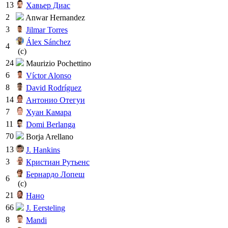
13
Хавьер Диас
2
Anwar Hernandez
3
Jilmar Torres
Álex Sánchez
4
(c)
24
Maurizio Pochettino
6
Víctor Alonso
8
David Rodríguez
14
Антонио Отегуи
7
Хуан Камара
11
Domi Berlanga
70
Borja Arellano
13
J. Hankins
3
Кристиан Рутьенс
Бернардо Лопеш
6
(c)
21
Нано
66
J. Eersteling
8
Mandi