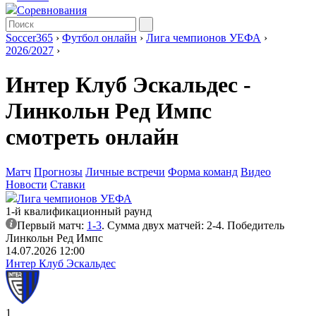
Соревнования
Soccer365
›
Футбол онлайн
›
Лига чемпионов УЕФА
›
2026/2027
›
Интер Клуб Эскальдес -
Линкольн Ред Импс
смотреть онлайн
Матч
Прогнозы
Личные встречи
Форма команд
Видео
Новости
Ставки
Лига чемпионов УЕФА
1-й квалификационный раунд
Первый матч:
1-3
. Сумма двух матчей: 2-4. Победитель
Линкольн Ред Импс
14.07.2026 12:00
Интер Клуб Эскальдес
1