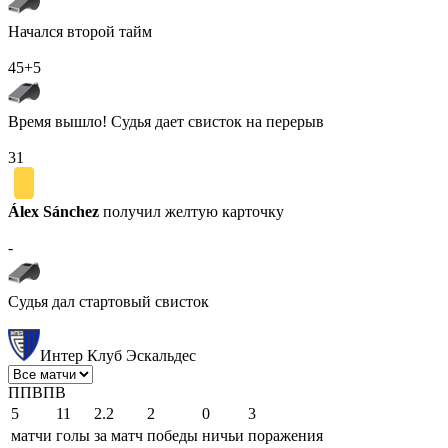
Начался второй тайм
45+5
Время вышло! Судья дает свисток на перерыв
31
Álex Sánchez
получил желтую карточку
-
Судья дал стартовый свисток
Интер Клуб Эскальдес
П
П
В
П
В
5
11
2.2
2
0
3
матчи
голы
за матч
победы
ничьи
поражения