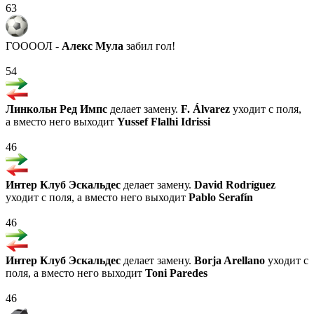
63
ГООООЛ -
Алекс Мула
забил гол!
54
Линкольн Ред Импс
делает замену.
F. Álvarez
уходит с поля,
а вместо него выходит
Yussef Flalhi Idrissi
46
Интер Клуб Эскальдес
делает замену.
David Rodríguez
уходит с поля, а вместо него выходит
Pablo Serafín
46
Интер Клуб Эскальдес
делает замену.
Borja Arellano
уходит с
поля, а вместо него выходит
Toni Paredes
46