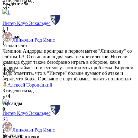
4 недели назад
Владение %
Владение %
+7
31
23
1
Интер Клуб Эскальдес
1
1
3
9
Угловые
Угловые
Линкольн Ред Импс
1
1
Угадан счет
Чемпион Андорры проиграл в первом матче "Линкольну" со
счётом 1:3. Отставание в два мяча не критическое. Но если
команда будет также безобразно играть в обороне, как в
3
8
первом тайме, то и тут могут возникнуть проблемы. Впрочем,
Фолы
Фолы
надо отметить, что в "Интере" больше думают об атаке и
7
7
верят, что Борха Орельяно с партнёрами...
читать полностью
Алексей Торопацкий
3 недели назад
+4
2
1
1
Офсайды
Офсайды
1
0
Интер Клуб Эскальдес
3
2
Линкольн Ред Импс
1
1
Не угадан
Желтые карточки
Желтые карточки