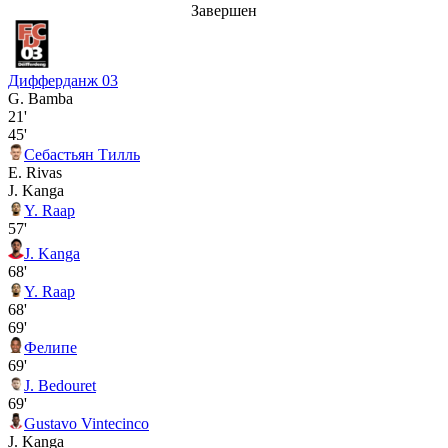
Завершен
Дифферданж 03
G. Bamba
21'
45'
Себастьян Тилль
E. Rivas
J. Kanga
Y. Raap
57'
J. Kanga
68'
Y. Raap
68'
69'
Фелипе
69'
J. Bedouret
69'
Gustavo Vintecinco
J. Kanga