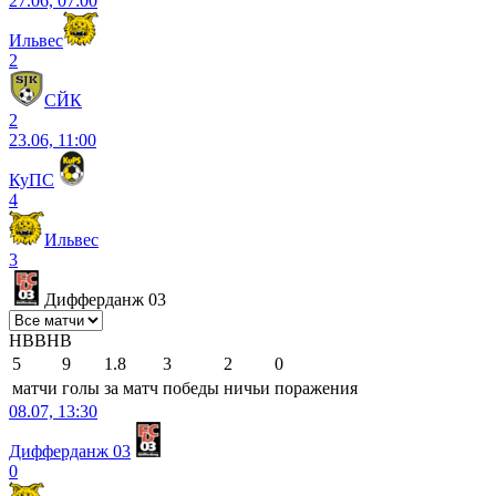
27.06, 07:00
Ильвес
2
СЙК
2
23.06, 11:00
КуПС
4
Ильвес
3
Дифферданж 03
Н
В
В
Н
В
5
9
1.8
3
2
0
матчи
голы
за матч
победы
ничьи
поражения
08.07, 13:30
Дифферданж 03
0