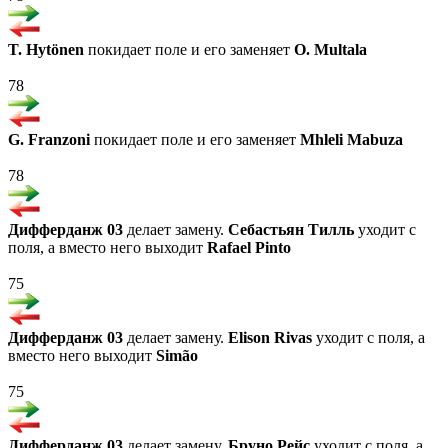
T. Hytönen
покидает поле и его заменяет
O. Multala
78
G. Franzoni
покидает поле и его заменяет
Mhleli Mabuza
78
Дифферданж 03
делает замену.
Себастьян Тилль
уходит с
поля, а вместо него выходит
Rafael Pinto
75
Дифферданж 03
делает замену.
Elison Rivas
уходит с поля, а
вместо него выходит
Simão
75
Дифферданж 03
делает замену.
Бруно Рейс
уходит с поля, а