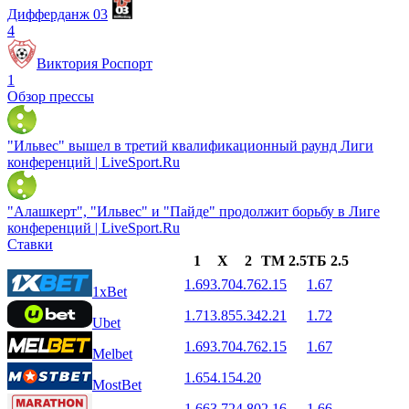
Дифферданж 03
4
Виктория Роспорт
1
Обзор прессы
"Ильвес" вышел в третий квалификационный раунд Лиги
конференций | LiveSport.Ru
"Алашкерт", "Ильвес" и "Пайде" продолжит борьбу в Лиге
конференций | LiveSport.Ru
Ставки
1
X
2
ТМ 2.5
ТБ 2.5
1.69
3.70
4.76
2.15
1.67
1xBet
1.71
3.85
5.34
2.21
1.72
Ubet
1.69
3.70
4.76
2.15
1.67
Melbet
1.65
4.15
4.20
MostBet
1.66
3.72
4.80
2.16
1.66