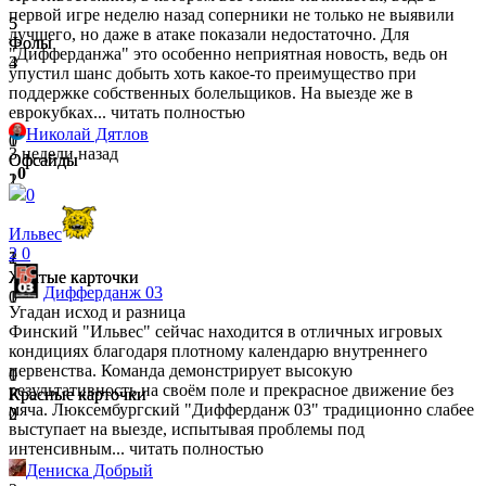
первой игре неделю назад соперники не только не выявили
5
5
лучшего, но даже в атаке показали недостаточно. Для
Фолы
Фолы
"Дифферданжа" это особенно неприятная новость, ведь он
4
3
упустил шанс добыть хоть какое-то преимущество при
поддержке собственных болельщиков. На выезде же в
еврокубках...
читать полностью
Николай Дятлов
0
1
3 недели назад
Офсайды
Офсайды
0
1
2
0
Ильвес
2
0
1
2
Желтые карточки
Желтые карточки
Дифферданж 03
0
1
Угадан исход и разница
Финский "Ильвес" сейчас находится в отличных игровых
кондициях благодаря плотному календарю внутреннего
первенства. Команда демонстрирует высокую
0
1
результативность на своём поле и прекрасное движение без
Красные карточки
Красные карточки
мяча. Люксембургский "Дифферданж 03" традиционно слабее
0
2
выступает на выезде, испытывая проблемы под
интенсивным...
читать полностью
Дениска Добрый