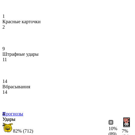
1
Красные карточки
2
9
Штрафные удары
11
14
Вбрасывания
14
4
8
Прогнозы
Удары
Удары
4
2
10%
82% (712)
7%
(89)