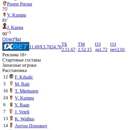
Роопе Риски
75'
V. Kumpu
81'
J. Kanga
+5
90
Отчет
Чат
ТБ
ТМ
ОЗ
ОЗ
1
1.69
X
3.70
2
4.76
2.5
1.67
2.5
2.15
да
1.72
нет
2.01
Реклама 18+
Стартовые составы
Запасные игроки
Расстановка
12
F. Krkalic
3
M. Rale
16
T. Miettunen
24
V. Kumpu
6
Y. Raap
7
J. Veteli
13
K. Wallius
14
Антон Попович