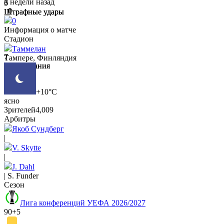
3 недели назад
6
3
0
Штрафные удары
Штрафные удары
5
6
0
Информация о матче
Стадион
Таммелан
7
7
Тампере, Финляндия
Вбрасывания
Вбрасывания
9
5
+10°C
ясно
Зрителей
4,009
Арбитры
Якоб Сундберг
|
V. Skytte
|
J. Dahl
|
S. Funder
Сезон
Лига конференций УЕФА 2026/2027
90+5