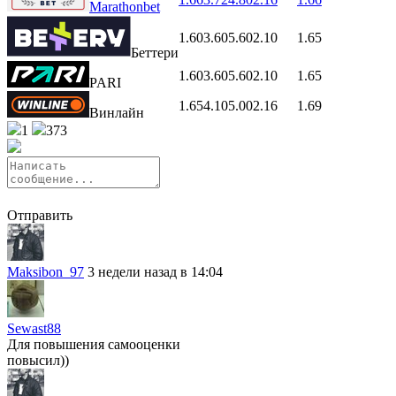
Marathonbet
1.60
3.60
5.60
2.10
1.65
Беттери
1.60
3.60
5.60
2.10
1.65
PARI
1.65
4.10
5.00
2.16
1.69
Винлайн
1
373
Отправить
Maksibon_97
3 недели назад в 14:04
Sewast88
Для повышения самооценки
повысил))