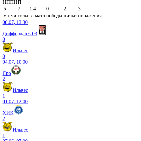
Н
П
П
Н
П
5
7
1.4
0
2
3
матчи
голы
за матч
победы
ничьи
поражения
08.07, 13:30
Дифферданж 03
0
Ильвес
0
04.07, 10:00
Яро
2
Ильвес
1
01.07, 12:00
ХИК
2
Ильвес
1