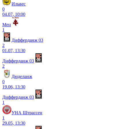
Ильвес
0
04.07, 10:00
Мец
1
Дифферданж 03
2
01.07, 13:30
Дифферданж 03
2
Дюделанж
0
19.06, 13:30
Дифферданж 03
1
УНА Штрассен
1
29.05, 13:30