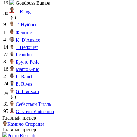
19
Goudouss Bamba
J. Kanga
30
(c)
9
T. Hytönen
1
Фелипе
4
K. D'Anzico
14
J. Bedouret
77
Leandro
8
Бруно Рейс
16
Marco Grilo
21
L. Rauch
24
E. Rivas
G. Franzoni
25
(c)
31
Себастьян Тилль
95
Gustavo Vintecinco
Главный тренер
Камило Сперанза
Главный тренер
Pedro Resende