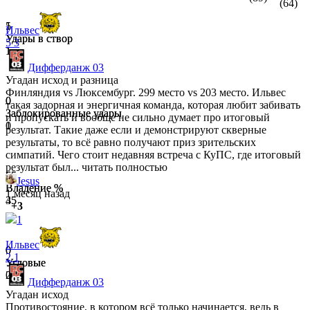
(64)
1
5
Ильвес
Удары в створ
Удары в створ
5
3
1
1
Дифферданж 03
Угадан исход и разница
Финляндия vs Люксембург. 299 место vs 203 место. Ильвес
0
0
такая задорная и энергичная команда, которая любит забивать
Заблокированные удары
Заблокированные удары
и пропускать и вообще не сильно думает про итоговый
0
1
результат. Такие даже если и демонстрируют скверные
результаты, то всё равно получают приз зрительских
симпатий. Чего стоит недавняя встреча с КуПС, где итоговый
результат был...
читать полностью
55
65
Jesus
Владение %
Владение %
1 месяц назад
45
35
+3
1
Ильвес
0
0
2
1
Угловые
Угловые
0
2
Дифферданж 03
Угадан исход
Противостояние, в котором всё только начинается, ведь в