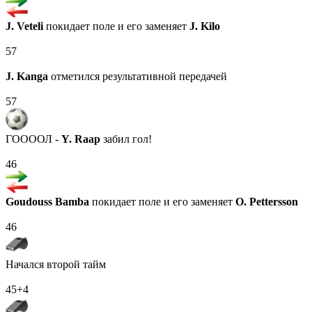
J. Veteli
покидает поле и его заменяет
J. Kilo
57
J. Kanga
отметился результативной передачей
57
ГООООЛ -
Y. Raap
забил гол!
46
Goudouss Bamba
покидает поле и его заменяет
O. Pettersson
46
Начался второй тайм
45+4