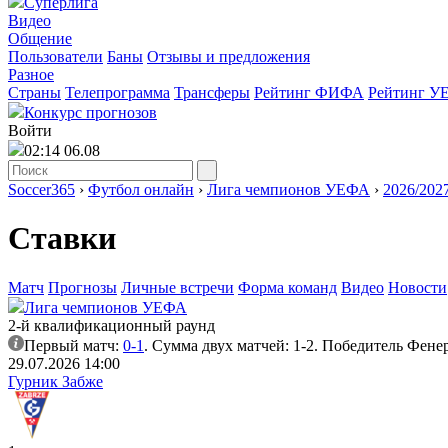
Суперлига
Видео
Общение
Пользователи
Баны
Отзывы и предложения
Разное
Страны
Телепрограмма
Трансферы
Рейтинг ФИФА
Рейтинг У
Конкурс прогнозов
Войти
02:14 06.08
Soccer365
›
Футбол онлайн
›
Лига чемпионов УЕФА
›
2026/202
Ставки
Матч
Прогнозы
Личные встречи
Форма команд
Видео
Новости
Лига чемпионов УЕФА
2-й квалификационный раунд
Первый матч:
0-1
. Сумма двух матчей: 1-2. Победитель Фене
29.07.2026 14:00
Гурник Забже