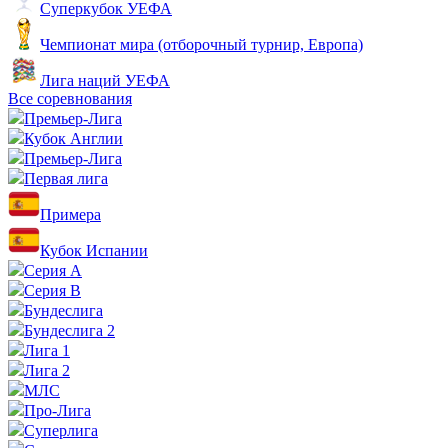
Суперкубок УЕФА
Чемпионат мира (отборочный турнир, Европа)
Лига наций УЕФА
Все соревнования
Премьер-Лига
Кубок Англии
Премьер-Лига
Первая лига
Примера
Кубок Испании
Серия А
Серия B
Бундеслига
Бундеслига 2
Лига 1
Лига 2
МЛС
Про-Лига
Суперлига