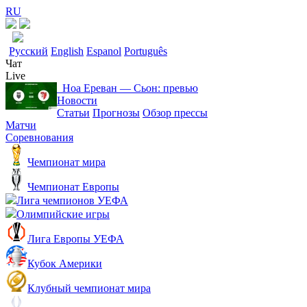
RU
Русский
English
Espanol
Português
Чат
Live
Ноа Ереван ― Сьон: превью
Новости
Статьи
Прогнозы
Обзор прессы
Матчи
Соревнования
Чемпионат мира
Чемпионат Европы
Лига чемпионов УЕФА
Олимпийские игры
Лига Европы УЕФА
Кубок Америки
Клубный чемпионат мира