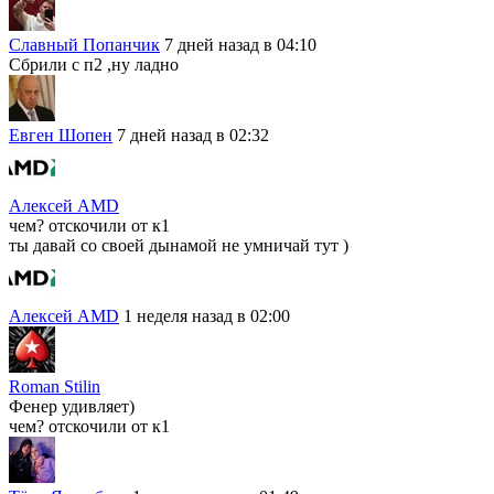
Славный Попанчик
7 дней назад в 04:10
Сбрили с п2 ,ну ладно
Евген Шопен
7 дней назад в 02:32
Алексей AMD
чем? отскочили от к1
ты давай со своей дынамой не умничай тут )
Алексей AMD
1 неделя назад в 02:00
Roman Stilin
Фенер удивляет)
чем? отскочили от к1