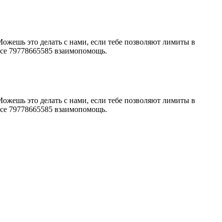
Можешь это делать с нами, если тебе позволяют лимиты в
akсe 79778665585 взаимопомощь.
Можешь это делать с нами, если тебе позволяют лимиты в
akсe 79778665585 взаимопомощь.