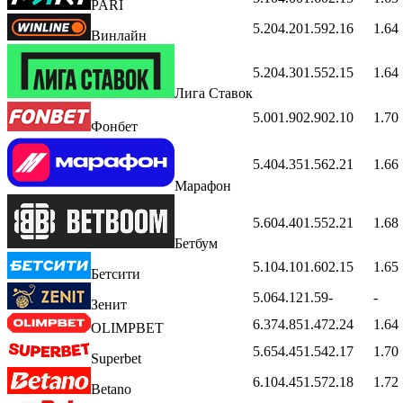
PARI
5.20
4.20
1.59
2.16
1.64
Винлайн
5.20
4.30
1.55
2.15
1.64
Лига Ставок
5.00
1.90
2.90
2.10
1.70
Фонбет
5.40
4.35
1.56
2.21
1.66
Марафон
5.60
4.40
1.55
2.21
1.68
Бетбум
5.10
4.10
1.60
2.15
1.65
Бетсити
5.06
4.12
1.59
-
-
Зенит
6.37
4.85
1.47
2.24
1.64
OLIMPBET
5.65
4.45
1.54
2.17
1.70
Superbet
6.10
4.45
1.57
2.18
1.72
Betano