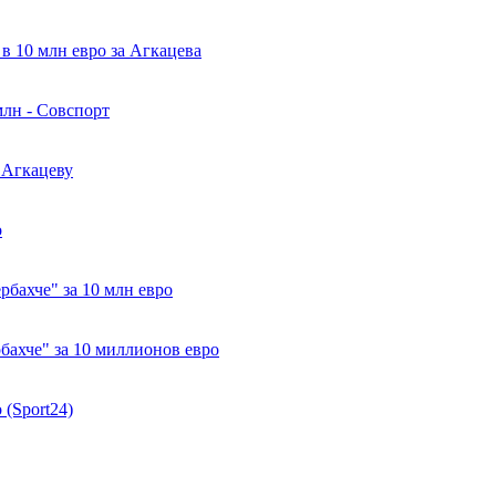
в 10 млн евро за Агкацева
млн - Совспорт
 Агкацеву
о
рбахче" за 10 млн евро
бахче" за 10 миллионов евро
 (Sport24)