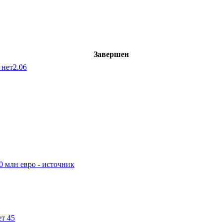
Завершен
 нет
2.06
0 млн евро - источник
ет 45