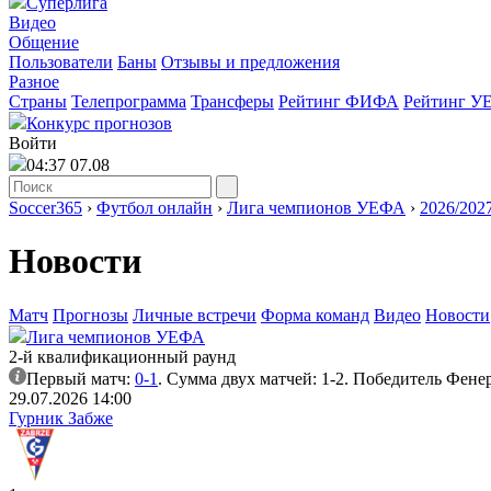
Суперлига
Видео
Общение
Пользователи
Баны
Отзывы и предложения
Разное
Страны
Телепрограмма
Трансферы
Рейтинг ФИФА
Рейтинг У
Конкурс прогнозов
Войти
04:37 07.08
Soccer365
›
Футбол онлайн
›
Лига чемпионов УЕФА
›
2026/202
Новости
Матч
Прогнозы
Личные встречи
Форма команд
Видео
Новости
Лига чемпионов УЕФА
2-й квалификационный раунд
Первый матч:
0-1
. Сумма двух матчей: 1-2. Победитель Фене
29.07.2026 14:00
Гурник Забже