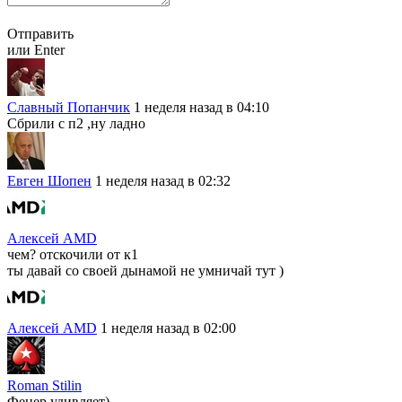
Отправить
или Enter
Славный Попанчик
1 неделя назад в 04:10
Сбрили с п2 ,ну ладно
Евген Шопен
1 неделя назад в 02:32
Алексей AMD
чем? отскочили от к1
ты давай со своей дынамой не умничай тут )
Алексей AMD
1 неделя назад в 02:00
Roman Stilin
Фенер удивляет)