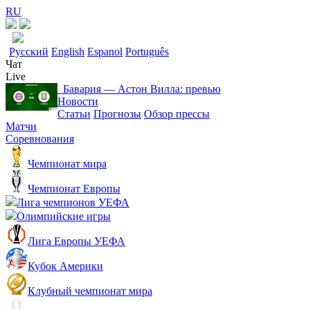
RU
Русский
English
Espanol
Português
Чат
Live
Бавария ― Астон Вилла: превью
Новости
Статьи
Прогнозы
Обзор прессы
Матчи
Соревнования
Чемпионат мира
Чемпионат Европы
Лига чемпионов УЕФА
Олимпийские игры
Лига Европы УЕФА
Кубок Америки
Клубный чемпионат мира