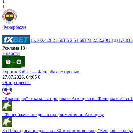
1
1
Фенербахче
1
5.10
X
4.28
2
1.60
ТБ 2.5
1.69
ТМ 2.5
2.20
ОЗ да
1.78
ОЗ
Реклама 18+
Новости
Гурник Забже ― Фенербахче: превью
27.07.2026, 04:05
0
Обзор прессы
"Краснодар" отказался продавать Агкацева в "Фенербахче" за 1
"Фенербахче" не делал предложения по Агкацеву
За Павлидиса предлагают 30 миллионов евро, "Бенфика" требу