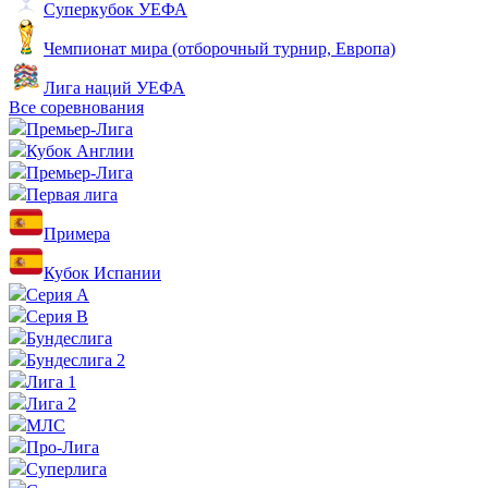
Суперкубок УЕФА
Чемпионат мира (отборочный турнир, Европа)
Лига наций УЕФА
Все соревнования
Премьер-Лига
Кубок Англии
Премьер-Лига
Первая лига
Примера
Кубок Испании
Серия А
Серия B
Бундеслига
Бундеслига 2
Лига 1
Лига 2
МЛС
Про-Лига
Суперлига