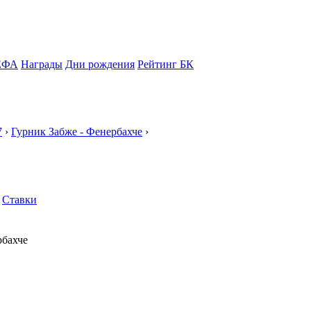
ЕФА
Награды
Дни рождения
Рейтинг БК
7
›
Гурник Забже - Фенербахче
›
Ставки
рбахче