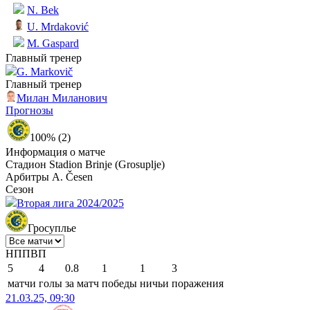
N. Bek
U. Mrdaković
M. Gaspard
Главный тренер
G. Markovič
Главный тренер
Милан Миланович
Прогнозы
100% (2)
Информация о матче
Стадион
Stadion Brinje (Grosuplje)
Арбитры
A. Česen
Сезон
Вторая лига 2024/2025
Гросуплье
Н
П
П
В
П
5
4
0.8
1
1
3
матчи
голы
за матч
победы
ничьи
поражения
21.03.25, 09:30