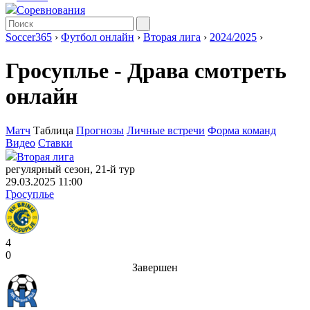
Соревнования
Soccer365
›
Футбол онлайн
›
Вторая лига
›
2024/2025
›
Гросуплье - Драва смотреть
онлайн
Матч
Таблица
Прогнозы
Личные встречи
Форма команд
Видео
Ставки
Вторая лига
регулярный сезон, 21-й тур
29.03.2025 11:00
Гросуплье
4
0
Завершен