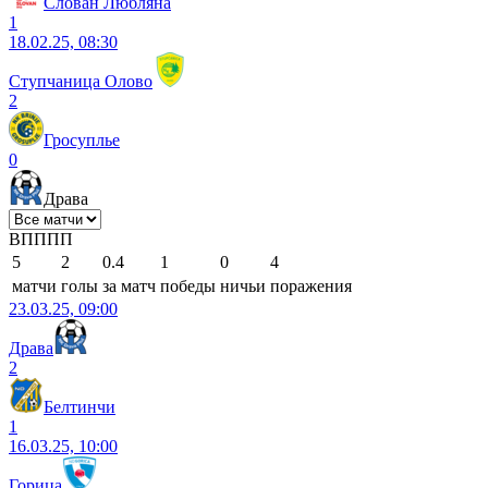
Слован Любляна
1
18.02.25, 08:30
Ступчаница Олово
2
Гросуплье
0
Драва
В
П
П
П
П
5
2
0.4
1
0
4
матчи
голы
за матч
победы
ничьи
поражения
23.03.25, 09:00
Драва
2
Белтинчи
1
16.03.25, 10:00
Горица