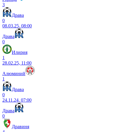
3
Драва
0
08.03.25, 08:00
Драва
0
Илирия
1
28.02.25, 11:00
Алюминий
1
Драва
0
24.11.24, 07:00
Драва
0
Дравиня
4