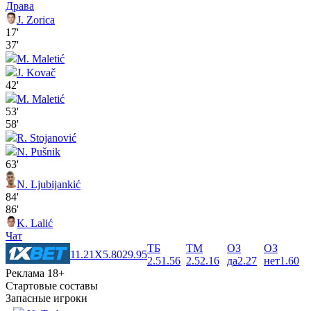
Драва
J. Zorica
17'
37'
M. Maletić
J. Kovač
42'
M. Maletić
53'
58'
R. Stojanović
N. Pušnik
63'
N. Ljubijankić
84'
86'
K. Lalić
Чат
ТБ
ТМ
ОЗ
ОЗ
1
1.21
X
5.80
2
9.95
2.5
1.56
2.5
2.16
да
2.27
нет
1.60
Реклама 18+
Стартовые составы
Запасные игроки