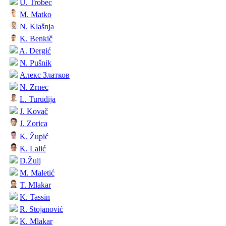
U. Trobec
M. Matko
N. Klašnja
K. Benkič
A. Dergić
N. Pušnik
Алекс Златков
N. Zrnec
L. Turudija
J. Kovač
J. Zorica
K. Župić
K. Lalić
D.Žulj
M. Maletić
T. Mlakar
K. Tassin
R. Stojanović
K. Mlakar