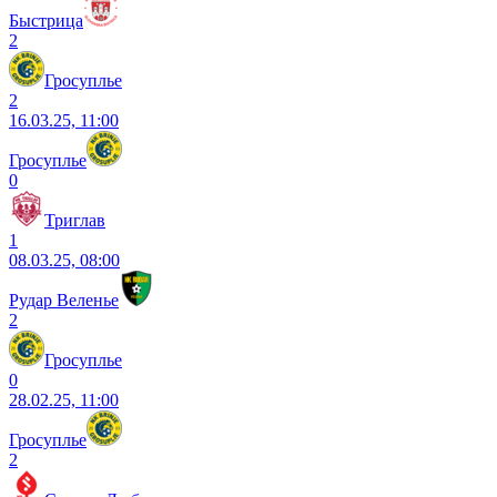
Быстрица
2
Гросуплье
2
16.03.25, 11:00
Гросуплье
0
Триглав
1
08.03.25, 08:00
Рудар Веленье
2
Гросуплье
0
28.02.25, 11:00
Гросуплье
2