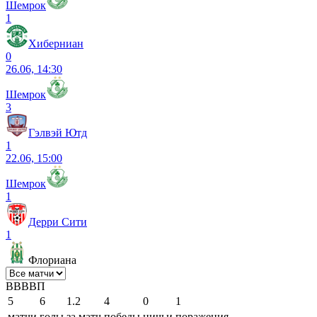
Шемрок
1
Хиберниан
0
26.06, 14:30
Шемрок
3
Гэлвэй Ютд
1
22.06, 15:00
Шемрок
1
Дерри Сити
1
Флориана
В
В
В
В
П
5
6
1.2
4
0
1
матчи
голы
за матч
победы
ничьи
поражения