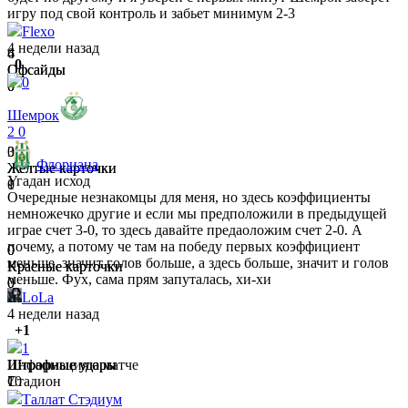
игру под свой контроль и забьет минимум 2-3
Flexo
4 недели назад
6
4
0
Офсайды
Офсайды
0
0
0
Шемрок
2
0
0
3
Флориана
Желтые карточки
Желтые карточки
Угадан исход
0
1
Очередные незнакомцы для меня, но здесь коэффициенты
немножечко другие и если мы предположили в предыдущей
играе счет 3-0, то здесь давайте предаоложим счет 2-0. А
почему, а потому че там на победу первых коэффициент
0
0
меньше, значит голов больше, а здесь больше, значит и голов
Красные карточки
Красные карточки
меньше. Фух, сама прям запуталась, хи-хи
0
0
LoLa
4 недели назад
+1
2
5
1
Штрафные удары
Штрафные удары
Информация о матче
10
7
Стадион
Таллат Стэдиум