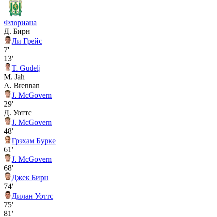
Флориана
Д. Бирн
Ли Грейс
7'
13'
T. Gudelj
M. Jah
A. Brennan
J. McGovern
29'
Д. Уоттс
J. McGovern
48'
Грэхам Бурке
61'
J. McGovern
68'
Джек Бирн
74'
Дилан Уоттс
75'
81'