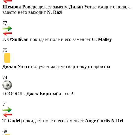
Шемрок Роверс
делает замену.
Дилан Уоттс
уходит с поля, а
вместо него выходит
N. Razi
77
J. O'Sullivan
покидает поле и его заменяет
C. Malley
75
Дилан Уоттс
получает желтую карточку от арбитра
74
ГООООЛ -
Джек Бирн
забил гол!
71
T. Gudelj
покидает поле и его заменяет
Ange Curtis N Dri
68