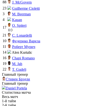
88
J. McGovern
23
Guilherme Cioletti
3
M. Beerman
4
Kauan
O. Spiteri
17
(c)
21
C. Lonardelli
10
Федерико Варела
11
Роберт Мурич
14
Alen Kurtalic
16
Chapi Romano
19
M. Jah
22
T. Gudelj
Главный тренер
Стивен Брэдли
Главный тренер
Daniel Portela
Статистика матча
Весь матч
1-й тайм
2-й тайм