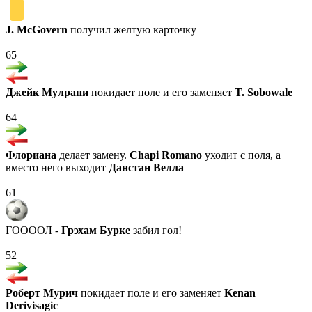
J. McGovern
получил желтую карточку
65
Джейк Мулрани
покидает поле и его заменяет
T. Sobowale
64
Флориана
делает замену.
Chapi Romano
уходит с поля, а
вместо него выходит
Данстан Велла
61
ГООООЛ -
Грэхам Бурке
забил гол!
52
Роберт Мурич
покидает поле и его заменяет
Kenan
Derivisagic