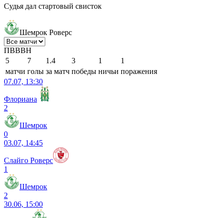
Судья дал стартовый свисток
Шемрок Роверс
П
В
В
В
Н
5
7
1.4
3
1
1
матчи
голы
за матч
победы
ничьи
поражения
07.07, 13:30
Флориана
2
Шемрок
0
03.07, 14:45
Слайго Роверс
1
Шемрок
2
30.06, 15:00