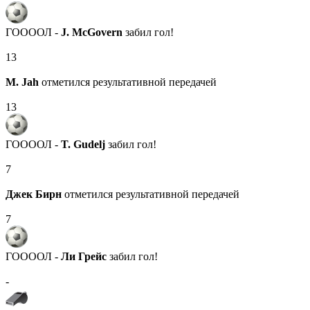
ГООООЛ -
J. McGovern
забил гол!
13
M. Jah
отметился результативной передачей
13
ГООООЛ -
T. Gudelj
забил гол!
7
Джек Бирн
отметился результативной передачей
7
ГООООЛ -
Ли Грейс
забил гол!
-