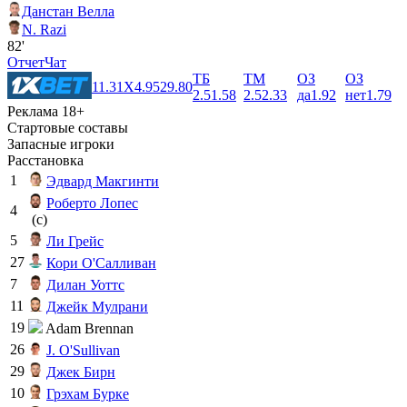
Данстан Велла
N. Razi
82'
Отчет
Чат
ТБ
ТМ
ОЗ
ОЗ
1
1.31
X
4.95
2
9.80
2.5
1.58
2.5
2.33
да
1.92
нет
1.79
Реклама 18+
Стартовые составы
Запасные игроки
Расстановка
1
Эдвард Макгинти
Роберто Лопес
4
(c)
5
Ли Грейс
27
Кори О'Салливан
7
Дилан Уоттс
11
Джейк Мулрани
19
Adam Brennan
26
J. O'Sullivan
29
Джек Бирн
10
Грэхам Бурке