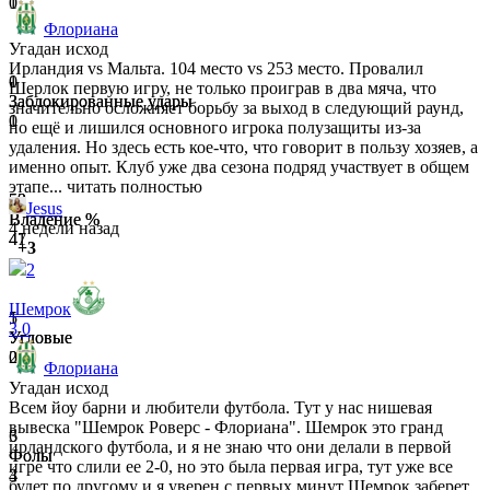
1
0
Флориана
Угадан исход
Ирландия vs Мальта. 104 место vs 253 место. Провалил
0
1
Шерлок первую игру, не только проиграв в два мяча, что
Заблокированные удары
Заблокированные удары
значительно осложняет борьбу за выход в следующий раунд,
0
1
но ещё и лишился основного игрока полузащиты из-за
удаления. Но здесь есть кое-что, что говорит в пользу хозяев, а
именно опыт. Клуб уже два сезона подряд участвует в общем
этапе...
читать полностью
59
53
Jesus
Владение %
Владение %
4 недели назад
41
47
+3
2
Шемрок
5
1
3
0
Угловые
Угловые
0
2
Флориана
Угадан исход
Всем йоу барни и любители футбола. Тут у нас нишевая
вывеска "Шемрок Роверс - Флориана". Шемрок это гранд
3
6
ирландского футбола, и я не знаю что они делали в первой
Фолы
Фолы
игре что слили ее 2-0, но это была первая игра, тут уже все
3
4
будет по другому и я уверен с первых минут Шемрок заберет