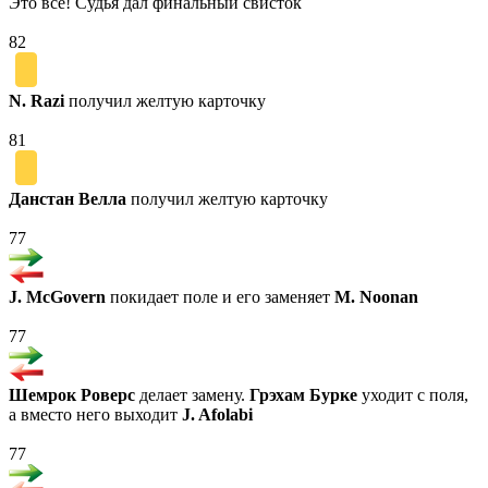
Это все! Судья дал финальный свисток
82
N. Razi
получил желтую карточку
81
Данстан Велла
получил желтую карточку
77
J. McGovern
покидает поле и его заменяет
M. Noonan
77
Шемрок Роверс
делает замену.
Грэхам Бурке
уходит с поля,
а вместо него выходит
J. Afolabi
77