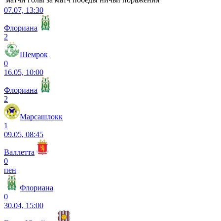
07.07, 13:30
Флориана
2
Шемрок
0
16.05, 10:00
Флориана
2
Марсашлокк
1
09.05, 08:45
Валлетта
0
пен
Флориана
0
30.04, 15:00