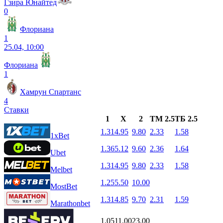
Гзира Юнайтед
0
Флориана
1
25.04, 10:00
Флориана
1
Хамрун Спартанс
4
Ставки
1
X
2
ТМ 2.5
ТБ 2.5
1.31
4.95
9.80
2.33
1.58
1xBet
1.36
5.12
9.60
2.36
1.64
Ubet
1.31
4.95
9.80
2.33
1.58
Melbet
1.25
5.50
10.00
MostBet
1.31
4.85
9.70
2.31
1.59
Marathonbet
1.05
11.00
23.00