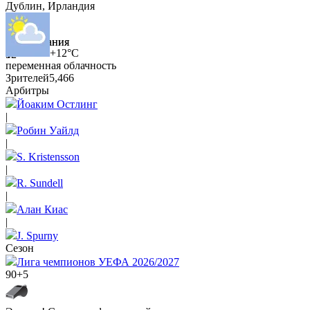
Дублин, Ирландия
10
6
Вбрасывания
Вбрасывания
+12°C
9
12
переменная облачность
Зрителей
5,466
Арбитры
Йоаким Остлинг
|
Робин Уайлд
|
S. Kristensson
|
R. Sundell
|
Алан Киас
|
J. Spurny
Сезон
Лига чемпионов УЕФА 2026/2027
90+5