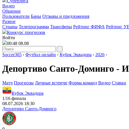
Суперлига
Видео
Общение
Пользователи
Баны
Отзывы и предложения
Разное
Страны
Телепрограмма
Трансферы
Рейтинг ФИФА
Рейтинг У
Конкурс прогнозов
Войти
00:48 08.08
Soccer365
›
Футбол онлайн
›
Кубок Эквадора
›
2026
›
Депортиво Санто-Доминго - И
Матч
Прогнозы
Личные встречи
Форма команд
Видео
Ставки
Кубок Эквадора
1/16 финала
08.07.2026 18:30
Депортиво Санто-Доминго
0