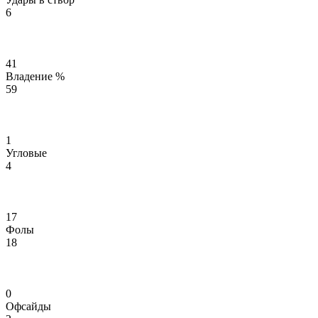
6
41
Владение %
59
1
Угловые
4
17
Фолы
18
0
Офсайды