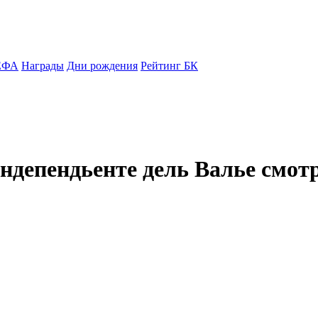
ЕФА
Награды
Дни рождения
Рейтинг БК
ндепендьенте дель Валье смот