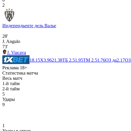
2
Индепендьенте дель Валье
28'
J. Angulo
73'
J. Viacava
1
8.15
X
3.96
2
1.38
ТБ 2.5
1.95
ТМ 2.5
1.76
ОЗ да
2.17
ОЗ
Реклама 18+
Статистика матча
Весь матч
1-й тайм
2-й тайм
5
Удары
9
1
Удары в створ