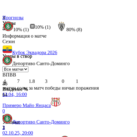
2
3
Прогнозы
Удары
Удары
10% (1)
5
4
10% (1)
80% (8)
Информация о матче
Сезон
1
0
Кубок Эквадора 2026
Удары в створ
Удары в створ
3
3
Депортиво Санто-Доминго
В
П
В
В
4
7
1.8
3
0
1
36
46
матчи
голы
за матч
победы
ничьи
поражения
Владение %
Владение %
13.04, 16:00
64
54
Примеро Майо Янцаса
0
0
1
Депортиво Санто-Доминго
Угловые
Угловые
2
3
1
02.10.25, 20:00