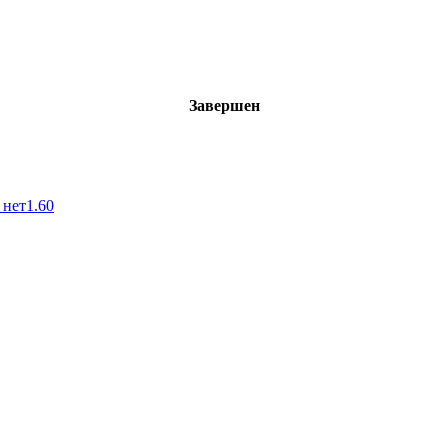
Завершен
 нет
1.60