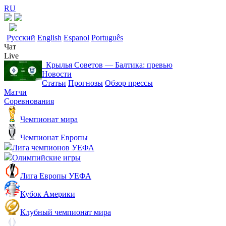
RU
Русский
English
Espanol
Português
Чат
Live
Крылья Советов ― Балтика: превью
Новости
Статьи
Прогнозы
Обзор прессы
Матчи
Соревнования
Чемпионат мира
Чемпионат Европы
Лига чемпионов УЕФА
Олимпийские игры
Лига Европы УЕФА
Кубок Америки
Клубный чемпионат мира