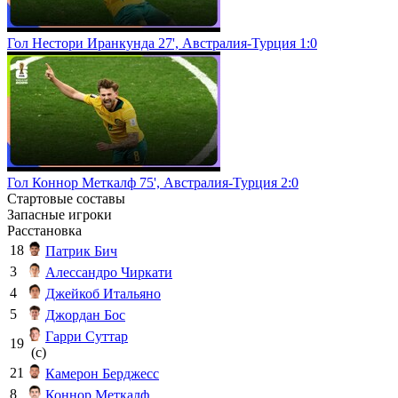
Гол Нестори Иранкунда 27', Австралия-Турция 1:0
Гол Коннор Меткалф 75', Австралия-Турция 2:0
Стартовые составы
Запасные игроки
Расстановка
18
Патрик Бич
3
Алессандро Чиркати
4
Джейкоб Итальяно
5
Джордан Бос
Гарри Суттар
19
(c)
21
Камерон Берджесс
8
Коннор Меткалф