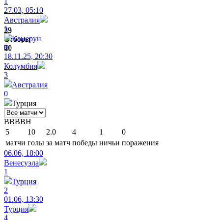
1
27.03, 05:10
Австралия
1
33
29
Камерун
Отборы
Отборы
0
71
40
18.11.25, 20:30
Колумбия
3
Австралия
0
Турция
В
В
В
В
Н
5
10
2.0
4
1
0
матчи
голы
за матч
победы
ничьи
поражения
06.06, 18:00
Венесуэла
1
Турция
2
01.06, 13:30
Турция
4