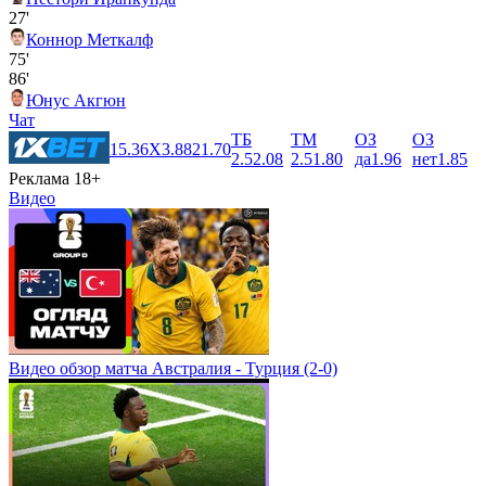
27'
Коннор Меткалф
75'
86'
Юнус Акгюн
Чат
ТБ
ТМ
ОЗ
ОЗ
1
5.36
X
3.88
2
1.70
2.5
2.08
2.5
1.80
да
1.96
нет
1.85
Реклама 18+
Видео
Видео обзор матча Австралия - Турция (2-0)