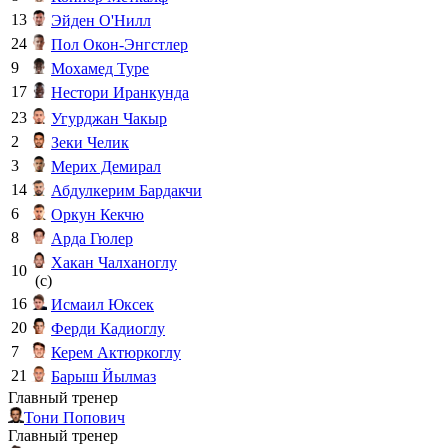
13
Эйден О'Нилл
24
Пол Окон-Энгстлер
9
Мохамед Туре
17
Нестори Иранкунда
23
Угурджан Чакыр
2
Зеки Челик
3
Мерих Демирал
14
Абдулкерим Бардакчи
6
Оркун Кекчю
8
Арда Гюлер
Хакан Чалханоглу
10
(c)
16
Исмаил Юксек
20
Ферди Кадиоглу
7
Керем Актюркоглу
21
Барыш Йылмаз
Главный тренер
Тони Попович
Главный тренер