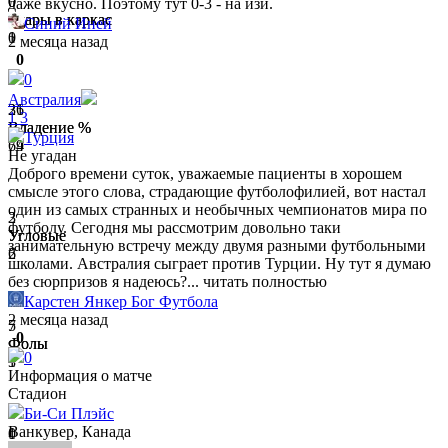
0
0
даже вкусно. Поэтому тут 0-3 - на изи.
Удары в каркас
Удары в каркас
Синий Иней
1
0
2 месяца назад
0
0
Австралия
31
26
1
3
Владение %
Владение %
Турция
69
74
Не угадан
Доброго времени суток, уважаемые пациенты в хорошем
смысле этого слова, страдающие футболофилией, вот настал
один из самых странных и необычных чемпионатов мира по
2
3
футболу. Сегодня мы рассмотрим довольно таки
Угловые
Угловые
занимательную встречу между двумя разными футбольными
2
6
школами. Австралия сыграет против Турции. Ну тут я думаю
без сюрпризов я надеюсь?...
читать полностью
Карстен Янкер Бог Футбола
2 месяца назад
5
7
0
Фолы
Фолы
0
1
3
Информация о матче
Стадион
Би-Си Плэйс
Ванкувер, Канада
0
1