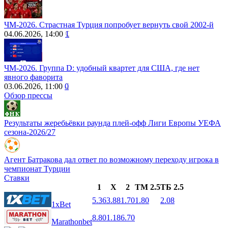
ЧМ-2026. Страстная Турция попробует вернуть свой 2002-й
04.06.2026, 14:00
1
ЧМ-2026. Группа D: удобный квартет для США, где нет
явного фаворита
03.06.2026, 11:00
0
Обзор прессы
Результаты жеребьёвки раунда плей-офф Лиги Европы УЕФА
сезона-2026/27
Агент Батракова дал ответ по возможному переходу игрока в
чемпионат Турции
Ставки
1
X
2
ТМ 2.5
ТБ 2.5
5.36
3.88
1.70
1.80
2.08
1xBet
8.80
1.18
6.70
Marathonbet