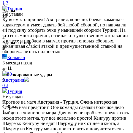
1
3
4
5
Турция
Удары
Удары
Не угадан
10
20
Ку всем кто пришел! Австралия, конечно, боевая команда с
характером и умеет давать бой любой сборной, но навряд ли
ей под силу отобрать очки у нынешней сборной Турции. На
это есть много причин, начиная от существенном отставании
2
2
в классе и проблем в матчах против топовых сборных,
Удары в створ
Удары в створ
заканчивая слабой атакой и преимущественной ставкой на
2
6
оборону...
читать полностью
Колыван
3 месяца назад
+11
0
1
30
Заблокированные удары
Заблокированные удары
3
9
Австралия
0
3
Турция
Не угадан
2
6
Прогноз на матч Австралия - Турция. Очень интересная
Сейвы
Сейвы
встреча нам предстоит. Обе команды сделали большое дело
1
1
выйди на чемпионат мира. Для меня не проблема предсказать
исход этого матча, тут всё довольно просто! Кенгуру против
Шаурмы: Кенгуру не едят Шаурму, у них от неё изжога, а
Шаурму из Кенгуру можно приготовить и получится очень