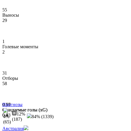
55
Выносы
29
1
Голевые моменты
2
31
Отборы
58
0.59
0.17
Прогнозы
Ожидаемые голы (xG)
Ожидаемые голы (xG)
12%
0.43
0.9
4%
84% (1339)
(187)
(65)
Австралия