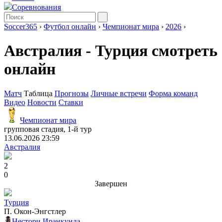
Соревнования
Soccer365
›
Футбол онлайн
›
Чемпионат мира
›
2026
›
Австралия - Турция смотреть
онлайн
Матч
Таблица
Прогнозы
Личные встречи
Форма команд
Видео
Новости
Ставки
Чемпионат мира
групповая стадия, 1-й тур
13.06.2026 23:59
Австралия
2
0
Завершен
Турция
П. Окон-Энгстлер
Нестори Иранкунда