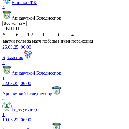
Ванспор ФК
4
Арнавуткой Беледиеспор
П
В
П
П
П
5
6
1.2
1
0
4
матчи
голы
за матч
победы
ничьи
поражения
26.03.25, 06:00
Эрбааспор
2
Арнавуткой Беледиеспор
1
22.03.25, 06:00
Арнавуткой Беледиеспор
4
Гиресунспор
1
16.03.25, 06:00