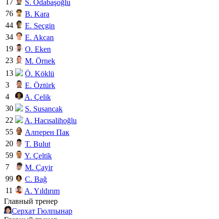
17
S. Odabaşoğlu
76
B. Kara
44
E. Seçgin
34
E. Akcan
19
O. Eken
23
M. Örnek
13
Ö. Köklü
3
E. Öztürk
4
A. Çelik
30
S. Susancak
22
A. Hacısalihoğlu
55
Алперен Пак
20
T. Bulut
59
Y. Çeltik
7
M. Çayir
99
C. Bağ
11
A. Yıldırım
Главный тренер
Серхат Гюлпынар