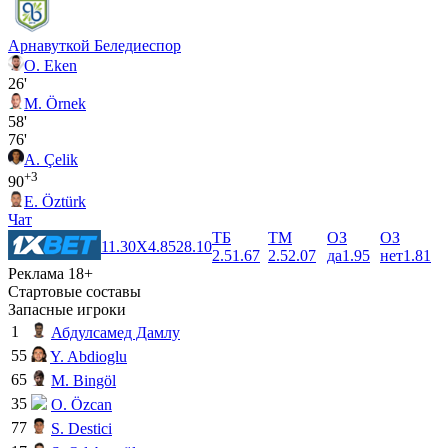
Арнавуткой Беледиеспор
O. Eken
26'
M. Örnek
58'
76'
A. Çelik
+3
90
E. Öztürk
Чат
ТБ
ТМ
ОЗ
ОЗ
1
1.30
X
4.85
2
8.10
2.5
1.67
2.5
2.07
да
1.95
нет
1.81
Реклама 18+
Стартовые составы
Запасные игроки
1
Абдулсамед Дамлу
55
Y. Abdioglu
65
M. Bingöl
35
O. Özcan
77
S. Destici