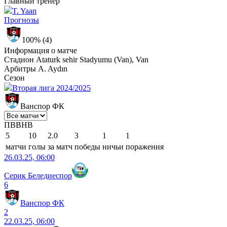
Главный тренер
T. Yaan
Прогнозы
100% (4)
Информация о матче
Стадион
Ataturk sehir Stadyumu (Van), Van
Арбитры
A. Aydın
Сезон
Вторая лига 2024/2025
Ванспор ФК
П
В
В
Н
В
5
10
2.0
3
1
1
матчи
голы
за матч
победы
ничьи
поражения
26.03.25, 06:00
Серик Беледиеспор
6
Ванспор ФК
2
22.03.25, 06:00