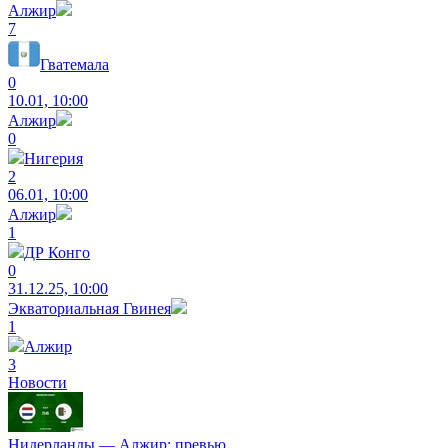
Алжир
7
Гватемала
0
10.01, 10:00
Алжир
0
Нигерия
2
06.01, 10:00
Алжир
1
ДР Конго
0
31.12.25, 10:00
Экваториальная Гвинея
1
Алжир
3
Новости
Нидерланды ― Алжир: превью