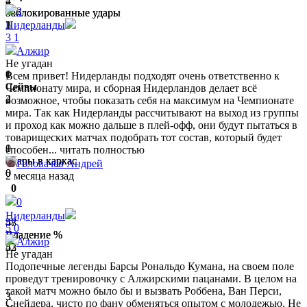
2
4
2
Заблокированные удары
Заблокированные удары
1
3
Нидерланды
3
1
Алжир
Не угадан
1
0
Всем привет! Нидерланды подходят очень ответственно к
Сейвы
Сейвы
Чемпионату мира, и сборная Нидерландов делает всё
4
2
возможное, чтобы показать себя на максимум на Чемпионате
мира. Так как Нидерланды рассчитывают на выход из группы
и проход как можно дальше в плей‑офф, они будут пытаться в
товарищеских матчах подобрать тот состав, который будет
1
0
способен...
читать полностью
Удары в каркас
Удары в каркас
Головачёв Андрей
0
0
2 месяца назад
0
0
Нидерланды
48
57
5
0
Владение %
Владение %
Алжир
52
43
Не угадан
Подопечные легенды Барсы Рональдо Кумана, на своем поле
проведут тренировочку с Алжирскими пацанами. В целом на
такой матч можно было бы и вызвать Роббена, Ван Перси,
3
3
Снейдера, чисто по фану обменяться опытом с молодежью. Не