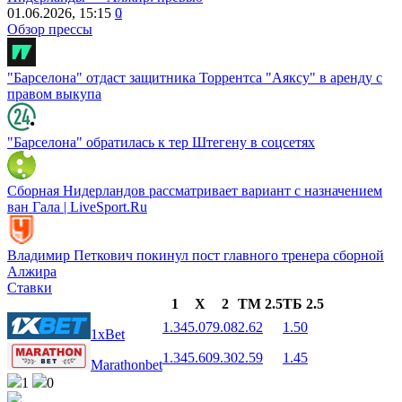
01.06.2026, 15:15
0
Обзор прессы
"Барселона" отдаст защитника Торрентса "Аяксу" в аренду с
правом выкупа
"Барселона" обратилась к тер Штегену в соцсетях
Сборная Нидерландов рассматривает вариант с назначением
ван Гала | LiveSport.Ru
Владимир Петкович покинул пост главного тренера сборной
Алжира
Ставки
1
X
2
ТМ 2.5
ТБ 2.5
1.34
5.07
9.08
2.62
1.50
1xBet
1.34
5.60
9.30
2.59
1.45
Marathonbet
1
0