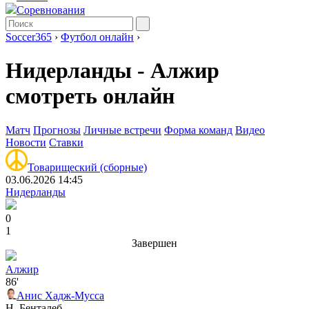
Соревнования
Soccer365
›
Футбол онлайн
›
Нидерланды - Алжир
смотреть онлайн
Матч
Прогнозы
Личные встречи
Форма команд
Видео
Новости
Ставки
Товарищеский (сборные)
03.06.2026 14:45
Нидерланды
0
1
Завершен
Алжир
86'
Анис Хадж-Мусса
Н. Бенталеб