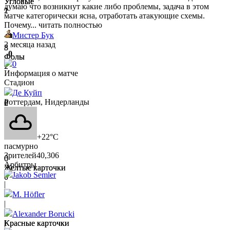
Угловые
Угловые
думаю что возникнут какие либо проблемы, задача в этом
2
1
матче категорически ясна, отработать атакующие схемы.
Почему...
читать полностью
Мистер Бук
2 месяца назад
3
8
0
Фолы
Фолы
0
2
7
Информация о матче
Стадион
Де Куйп
Роттердам, Нидерланды
2
0
Офсайды
Офсайды
2
0
+22°C
пасмурно
Зрителей
40,306
0
0
Арбитры
Желтые карточки
Желтые карточки
Jakob Semler
0
0
|
M. Höfler
|
0
0
Alexander Borucki
Красные карточки
Красные карточки
|