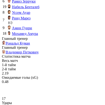
6
Рамиз Зерруки
19
Набиль Бенталеб
8
Уссем Ауар
Рияд Марез
7
(c)
9
Амин Гуири
18
Мохамед Амура
Главный тренер
Рональд Куман
Главный тренер
Владимир Петкович
Статистика матча
Весь матч
1-й тайм
2-й тайм
2.19
Ожидаемые голы (xG)
0.48
17
Удары