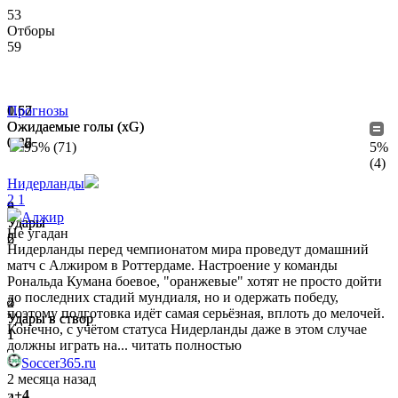
53
Отборы
59
1.62
0.57
Прогнозы
Ожидаемые голы (xG)
Ожидаемые голы (xG)
0.26
0.22
95% (71)
5%
(4)
Нидерланды
2
1
8
9
Алжир
Удары
Удары
Не угадан
2
6
Нидерланды перед чемпионатом мира проведут домашний
матч с Алжиром в Роттердаме. Настроение у команды
Рональда Кумана боевое, "оранжевые" хотят не просто дойти
до последних стадий мундиаля, но и одержать победу,
4
2
поэтому подготовка идёт самая серьёзная, вплоть до мелочей.
Удары в створ
Удары в створ
Конечно, с учётом статуса Нидерланды даже в этом случае
1
1
должны играть на...
читать полностью
Soccer365.ru
2 месяца назад
+4