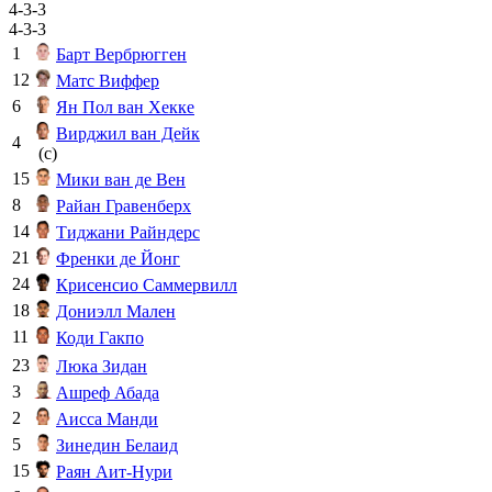
4-3-3
4-3-3
1
Барт Вербрюгген
12
Матс Виффер
6
Ян Пол ван Хекке
Вирджил ван Дейк
4
(c)
15
Мики ван де Вен
8
Райан Гравенберх
14
Тиджани Райндерс
21
Френки де Йонг
24
Крисенсио Саммервилл
18
Дониэлл Мален
11
Коди Гакпо
23
Люка Зидан
3
Ашреф Абада
2
Аисса Манди
5
Зинедин Белаид
15
Раян Аит-Нури