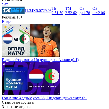
Чат
ТБ
ТМ
ОЗ
ОЗ
1
1.34
X
5.07
2
9.08
2.5
1.50
2.5
2.62
да
1.78
нет
2.06
Реклама 18+
Видео
Видео обзор матча Нидерланды - Алжир (0-1)
Гол Анис Хадж-Мусса 86', Нидерланды-Алжир 0:1
Стартовые составы
Запасные игроки