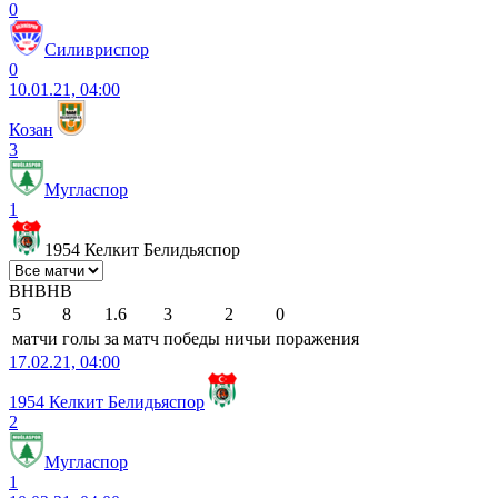
0
Силивриспор
0
10.01.21, 04:00
Козан
3
Мугласпор
1
1954 Келкит Белидьяспор
В
Н
В
Н
В
5
8
1.6
3
2
0
матчи
голы
за матч
победы
ничьи
поражения
17.02.21, 04:00
1954 Келкит Белидьяспор
2
Мугласпор
1