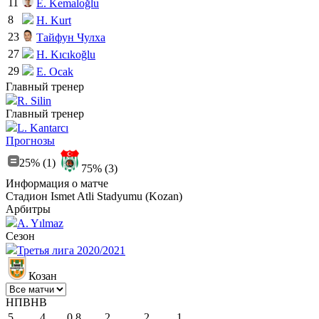
11
E. Kemaloğlu
8
H. Kurt
23
Тайфун Чулха
27
H. Kıcıkoğlu
29
E. Ocak
Главный тренер
R. Silin
Главный тренер
L. Kantarcı
Прогнозы
25% (1)
75% (3)
Информация о матче
Стадион
Ismet Atli Stadyumu (Kozan)
Арбитры
A. Yılmaz
Сезон
Третья лига 2020/2021
Козан
Н
П
В
Н
В
5
4
0.8
2
2
1