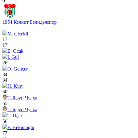
0
1954 Келкит Белидьяспор
M. Çiçekli
17'
17'
E. Ocak
İ. Gül
26'
O. Gençer
34'
34'
H. Kurt
50'
Тайфун Чулха
55'
Тайфун Чулха
T. Uçar
56'
F. Hekimoğlu
77'