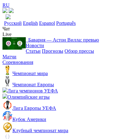
RU
Русский
English
Espanol
Português
Чат
Live
Бавария ― Астон Вилла: превью
Новости
Статьи
Прогнозы
Обзор прессы
Матчи
Соревнования
Чемпионат мира
Чемпионат Европы
Лига чемпионов УЕФА
Олимпийские игры
Лига Европы УЕФА
Кубок Америки
Клубный чемпионат мира