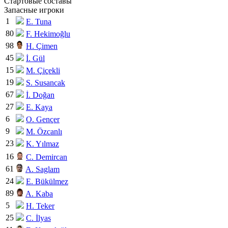
Стартовые составы
Запасные игроки
1
E. Tuna
80
F. Hekimoğlu
98
H. Çimen
45
İ. Gül
15
M. Çiçekli
19
S. Susancak
67
İ. Doğan
27
E. Kaya
6
O. Gençer
9
M. Özcanlı
23
K. Yılmaz
16
C. Demircan
61
A. Saglam
24
E. Bükülmez
89
A. Kaba
5
H. Teker
25
C. İlyas