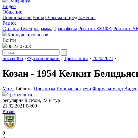
Суперлига
Видео
Общение
Пользователи
Баны
Отзывы и предложения
Разное
Страны
Телепрограмма
Трансферы
Рейтинг ФИФА
Рейтинг У
Конкурс прогнозов
Войти
06:23 07.08
Soccer365
›
Футбол онлайн
›
Третья лига
›
2020/2021
›
Козан - 1954 Келкит Белидьяс
Матч
Таблица
Прогнозы
Личные встречи
Форма команд
Видео
Третья лига
регулярный сезон, 22-й тур
21.02.2021 04:00
Козан
0