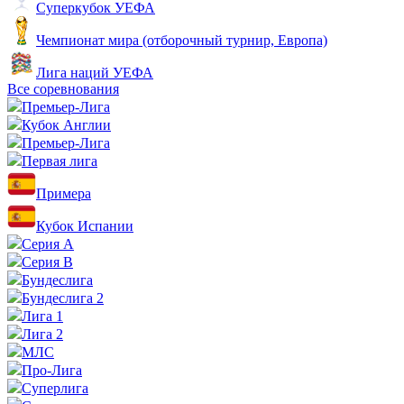
Суперкубок УЕФА
Чемпионат мира (отборочный турнир, Европа)
Лига наций УЕФА
Все соревнования
Премьер-Лига
Кубок Англии
Премьер-Лига
Первая лига
Примера
Кубок Испании
Серия А
Серия B
Бундеслига
Бундеслига 2
Лига 1
Лига 2
МЛС
Про-Лига
Суперлига