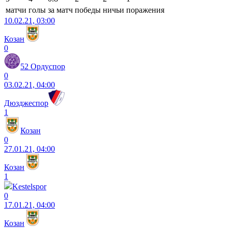
матчи
голы
за матч
победы
ничьи
поражения
10.02.21, 03:00
Козан
0
52 Ордуспор
0
03.02.21, 04:00
Дюзджеспор
1
Козан
0
27.01.21, 04:00
Козан
1
Kestelspor
0
17.01.21, 04:00
Козан