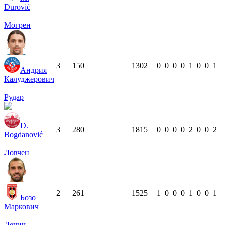
Đurović
Могрен
3
15
0
1302
0
0
0
0
1
0
0
1
Андрия
Калуджерович
Рудар
D.
3
28
0
1815
0
0
0
0
2
0
0
2
Bogdanović
Ловчен
2
26
1
1525
1
0
0
0
1
0
0
1
Бозо
Маркович
Дечич