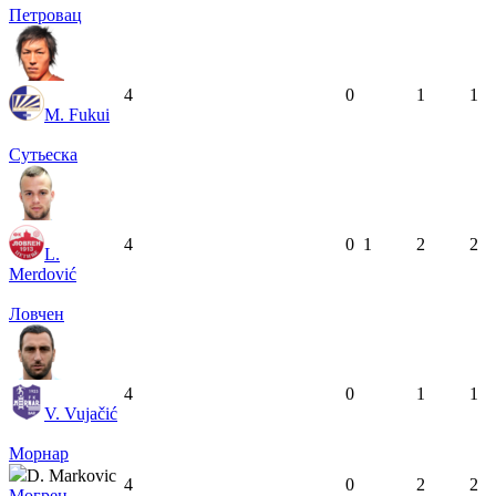
Петровац
4
0
1
1
M. Fukui
Сутьеска
4
0
1
2
2
L.
Merdović
Ловчен
4
0
1
1
V. Vujačić
Морнар
D. Markovic
4
0
2
2
Могрен