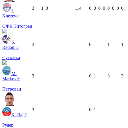
3
1
0
114
0
0
0
0
0
0
0
0
I.
Knezevic
ОФК Титоград
S.
3
0
1
1
Radonjic
Сутьеска
M.
3
0
1
3
3
Marković
Петровац
3
0
1
K. Bajić
Рудар