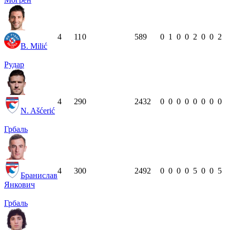
4
11
0
589
0
1
0
0
2
0
0
2
B. Milić
Рудар
4
29
0
2432
0
0
0
0
0
0
0
0
N. Ašćerić
Грбаль
4
30
0
2492
0
0
0
0
5
0
0
5
Бранислав
Янкович
Грбаль