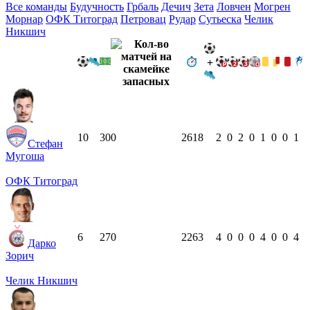
Все команды
Будучность
Грбаль
Дечич
Зета
Ловчен
Могрен
Морнар
ОФК Титоград
Петровац
Рудар
Сутьеска
Челик
Никшич
+
10
30
0
2618
2
0
2
0
1
0
0
1
Стефан
Мугоша
ОФК Титоград
6
27
0
2263
4
0
0
0
4
0
0
4
Дарко
Зорич
Челик Никшич