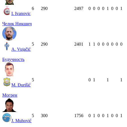
6
29
0
2497
0
0
0
0
1
0
0
1
I. Ivanovic
Челик Никшич
5
29
0
2401
1
1
0
0
0
0
0
0
A. Vujačić
Будучность
5
0
1
1
1
M. Đurišić
Могрен
5
30
0
1756
0
1
0
0
1
0
0
1
J. Muhović